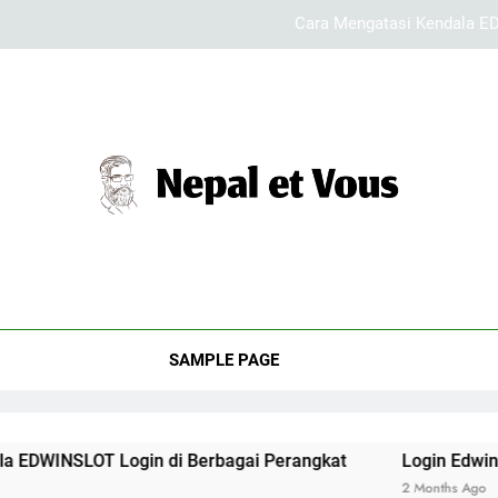
Cara Mengatasi Kendala ED
Login Edwinslot Lewat Safari untuk Pen
Tips Memilih Br
Mengenal Fungsi 
Cara Mengatasi Kendala ED
Login Edwinslot Lewat Safari untuk Pen
al Et Vous
Keindahan Nepal Dengan Panduan Dari Nepal Et Vous.
Tips Memilih Br
SAMPLE PAGE
T Login di Berbagai Perangkat
Login Edwinslot Lewat 
2 Months Ago