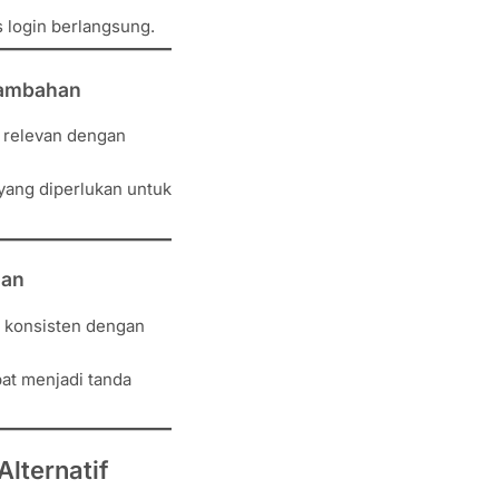
 login berlangsung.
Tambahan
k relevan dengan
yang diperlukan untuk
man
 konsisten dengan
at menjadi tanda
Alternatif