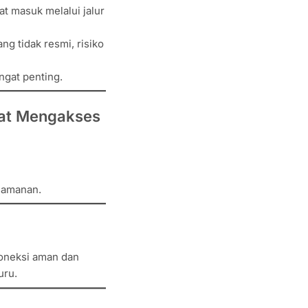
 masuk melalui jalur
g tidak resmi, risiko
angat penting.
aat Mengakses
keamanan.
koneksi aman dan
uru.