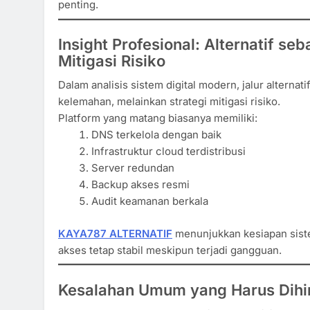
penting.
Insight Profesional: Alternatif seb
Mitigasi Risiko
Dalam analisis sistem digital modern, jalur alternat
kelemahan, melainkan strategi mitigasi risiko.
Platform yang matang biasanya memiliki:
DNS terkelola dengan baik
Infrastruktur cloud terdistribusi
Server redundan
Backup akses resmi
Audit keamanan berkala
KAYA787 ALTERNATIF
menunjukkan kesiapan sis
akses tetap stabil meskipun terjadi gangguan.
Kesalahan Umum yang Harus Dihi