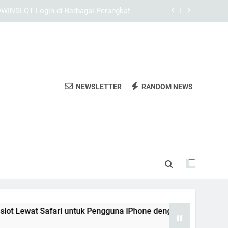
WINSLOT Login di Berbagai Perangkat
gguna iPhone dengan Akses Lebih Aman
owser yang Tepat untuk Login Lebah4D
TIARA4D Link Alternatif bagi Pengguna
NEWSLETTER
RANDOM NEWS
WINSLOT Login di Berbagai Perangkat
gguna iPhone dengan Akses Lebih Aman
owser yang Tepat untuk Login Lebah4D
Safari untuk Pengguna iPhone dengan Akses Lebih Aman