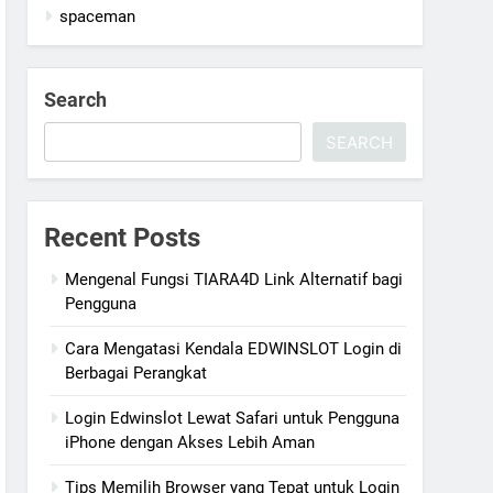
spaceman
Search
SEARCH
Recent Posts
Mengenal Fungsi TIARA4D Link Alternatif bagi
Pengguna
Cara Mengatasi Kendala EDWINSLOT Login di
Berbagai Perangkat
Login Edwinslot Lewat Safari untuk Pengguna
iPhone dengan Akses Lebih Aman
Tips Memilih Browser yang Tepat untuk Login