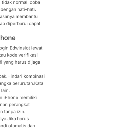
 tidak normal, coba
dengan hati-hati.
biasanya membantu
tap diperbarui dapat
Phone
ogin Edwinslot lewat
au kode verifikasi
di yang harus dijaga
bak.Hindari kombinasi
 angka berurutan.Kata
lain.
an iPhone memiliki
manan perangkat
 tanpa izin.
aya.Jika harus
ndi otomatis dan