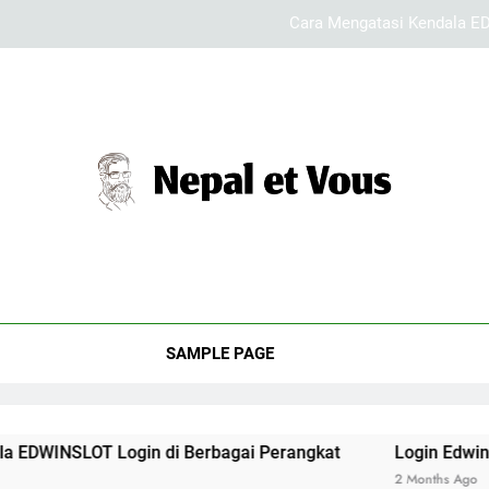
Cara Mengatasi Kendala ED
Login Edwinslot Lewat Safari untuk Pen
Tips Memilih Br
Mengenal Fungsi 
Cara Mengatasi Kendala ED
Login Edwinslot Lewat Safari untuk Pen
al Et Vous
Keindahan Nepal Dengan Panduan Dari Nepal Et Vous.
Tips Memilih Br
SAMPLE PAGE
 Login di Berbagai Perangkat
Login Edwinslot Lewat 
2 Months Ago