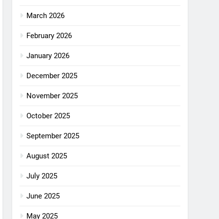
March 2026
February 2026
January 2026
December 2025
November 2025
October 2025
September 2025
August 2025
July 2025
June 2025
May 2025