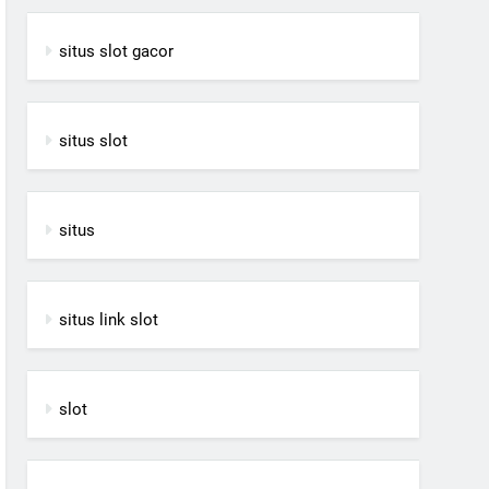
situs slot gacor
situs slot
situs
situs link slot
slot