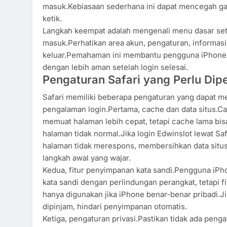
masuk.Kebiasaan sederhana ini dapat mencegah gaga
ketik.
Langkah keempat adalah mengenali menu dasar set
masuk.Perhatikan area akun, pengaturan, informasi 
keluar.Pemahaman ini membantu pengguna iPhone
dengan lebih aman setelah login selesai.
Pengaturan Safari yang Perlu Dip
Safari memiliki beberapa pengaturan yang dapat 
pengalaman login.Pertama, cache dan data situs.
memuat halaman lebih cepat, tetapi cache lama bi
halaman tidak normal.Jika login Edwinslot lewat Saf
halaman tidak merespons, membersihkan data situs
langkah awal yang wajar.
Kedua, fitur penyimpanan kata sandi.Pengguna iP
kata sandi dengan perlindungan perangkat, tetapi fi
hanya digunakan jika iPhone benar-benar pribadi.J
dipinjam, hindari penyimpanan otomatis.
Ketiga, pengaturan privasi.Pastikan tidak ada pen