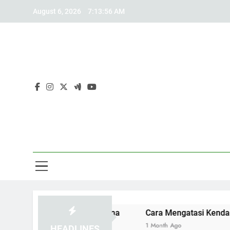
Skip
August 6, 2026
7:13:57 AM
to
content
Nep
Jelajahi 
natif bagi Pengguna
Cara Mengatasi Kendala EDWINSLOT
1 Month Ago
HEADLINES