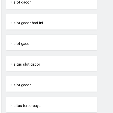
slot gacor
slot gacor hari ini
slot gacor
situs slot gacor
slot gacor
situs terpercaya