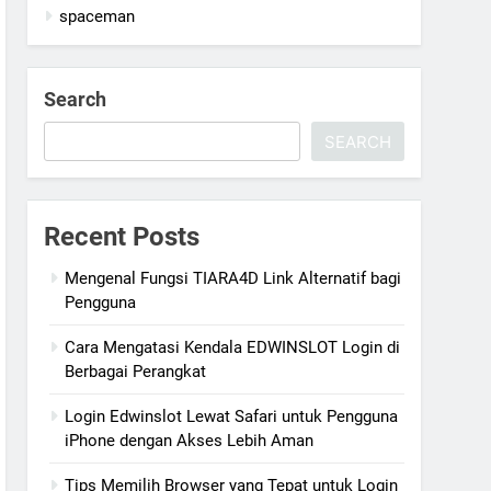
spaceman
Search
SEARCH
Recent Posts
Mengenal Fungsi TIARA4D Link Alternatif bagi
Pengguna
Cara Mengatasi Kendala EDWINSLOT Login di
Berbagai Perangkat
Login Edwinslot Lewat Safari untuk Pengguna
iPhone dengan Akses Lebih Aman
Tips Memilih Browser yang Tepat untuk Login