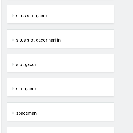
situs slot gacor
situs slot gacor hari ini
slot gacor
slot gacor
spaceman