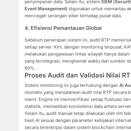
penyimpanan data. Selain itu, sistem
SIEM (Securit
Event Management)
digunakan untuk memantau akt
mencegah serangan siber terhadap pusat data.
4.
Efisiensi Pemantauan Global
Sebelum penerapan sistem ini, audit RTP memerlu
setiap server. Kini, dengan monitoring terpusat, K
melakukan pengawasan lintas wilayah hanya dalam 
yang terintegrasi, menghemat waktu dan sumber da
60%.
Proses Audit dan Validasi Nilai R
Sistem monitoring ini juga terhubung dengan
AI Au
otomatis yang menjalankan audit nilai RTP secara b
menit. Engine ini memverifikasi setiap fluktuasi b
statistik, memastikan konsistensi data antara server
Selain itu, audit manual tetap dilakukan oleh tim t
hasil AI sesuai dengan parameter kebijakan internal
secara terenkripsi dalam sistem blockchain interna