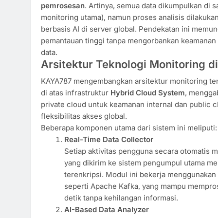
pemrosesan
. Artinya, semua data dikumpulkan di 
monitoring utama), namun proses analisis dilakuka
berbasis AI di server global. Pendekatan ini memu
pemantauan tinggi tanpa mengorbankan keamanan 
data.
Arsitektur Teknologi Monitoring 
KAYA787 mengembangkan arsitektur monitoring te
di atas infrastruktur
Hybrid Cloud System
, mengga
private cloud untuk keamanan internal dan public 
fleksibilitas akses global.
Beberapa komponen utama dari sistem ini meliputi:
Real-Time Data Collector
Setiap aktivitas pengguna secara otomatis 
yang dikirim ke sistem pengumpul utama mel
terenkripsi. Modul ini bekerja menggunakan
seperti Apache Kafka, yang mampu memprose
detik tanpa kehilangan informasi.
AI-Based Data Analyzer