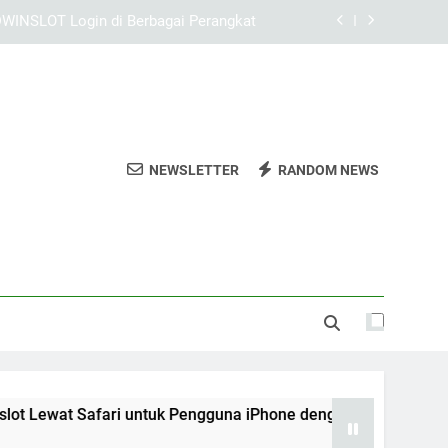
WINSLOT Login di Berbagai Perangkat
gguna iPhone dengan Akses Lebih Aman
owser yang Tepat untuk Login Lebah4D
TIARA4D Link Alternatif bagi Pengguna
NEWSLETTER
RANDOM NEWS
WINSLOT Login di Berbagai Perangkat
gguna iPhone dengan Akses Lebih Aman
owser yang Tepat untuk Login Lebah4D
Safari untuk Pengguna iPhone dengan Akses Lebih Aman