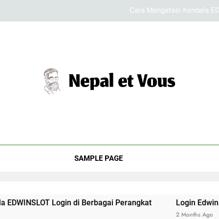
Cara Mengatasi Kendala ED
Login Edwinslot Lewat Safari untuk Pen
Tips Memilih Br
Mengenal Fungsi 
Cara Mengatasi Kendala ED
Login Edwinslot Lewat Safari untuk Pen
al Et Vous
Keindahan Nepal Dengan Panduan Dari Nepal Et Vous.
Tips Memilih Br
SAMPLE PAGE
 Login di Berbagai Perangkat
Login Edwinslot Lewat 
2 Months Ago