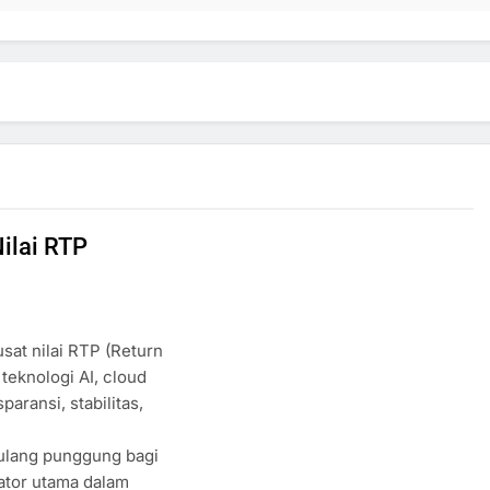
ilai RTP
sat nilai RTP (Return
teknologi AI, cloud
aransi, stabilitas,
tulang punggung bagi
kator utama dalam