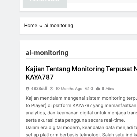
Home
ai-monitoring
ai-monitoring
Kajian Tentang Monitoring Terpusat N
KAYA787
4838ddf
10 Months Ago
0
8 Mins
Kajian mendalam mengenai sistem monitoring terpu
to Player) di platform KAYA787 yang memanfaatkan 
analytics, dan keamanan digital untuk menjaga transp
serta akurasi data pengguna secara real-time.
Dalam era digital modern, keandalan data menjadi 
setiap platform berbasis teknologi. Salah satu indi