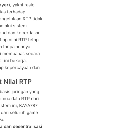
ayer)
, yakni rasio
tas terhadap
pengelolaan RTP tidak
elalui sistem
loud dan kecerdasan
iap nilai RTP tetap
na tanpa adanya
ini membahas secara
 ini bekerja,
dap kepercayaan dan
 Nilai RTP
basis jaringan yang
emua data RTP dari
sistem ini, KAYA787
 dari seluruh game
ya.
ta dan desentralisasi