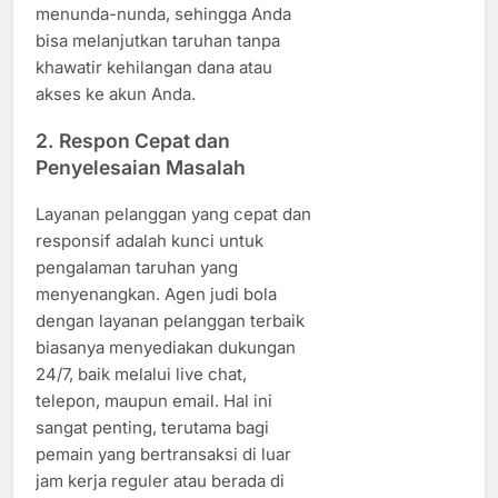
menunda-nunda, sehingga Anda
bisa melanjutkan taruhan tanpa
khawatir kehilangan dana atau
akses ke akun Anda.
2.
Respon Cepat dan
Penyelesaian Masalah
Layanan pelanggan yang cepat dan
responsif adalah kunci untuk
pengalaman taruhan yang
menyenangkan. Agen judi bola
dengan layanan pelanggan terbaik
biasanya menyediakan dukungan
24/7, baik melalui live chat,
telepon, maupun email. Hal ini
sangat penting, terutama bagi
pemain yang bertransaksi di luar
jam kerja reguler atau berada di