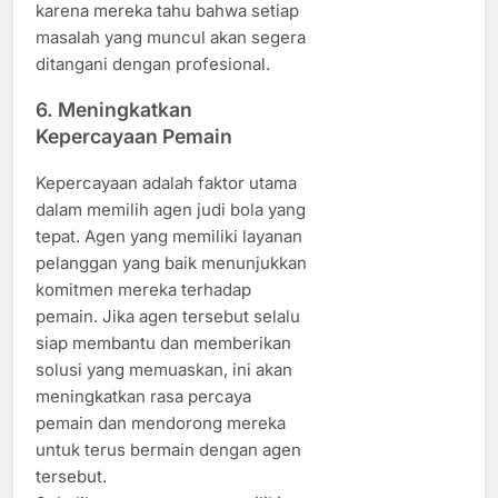
karena mereka tahu bahwa setiap
masalah yang muncul akan segera
ditangani dengan profesional.
6.
Meningkatkan
Kepercayaan Pemain
Kepercayaan adalah faktor utama
dalam memilih agen judi bola yang
tepat. Agen yang memiliki layanan
pelanggan yang baik menunjukkan
komitmen mereka terhadap
pemain. Jika agen tersebut selalu
siap membantu dan memberikan
solusi yang memuaskan, ini akan
meningkatkan rasa percaya
pemain dan mendorong mereka
untuk terus bermain dengan agen
tersebut.