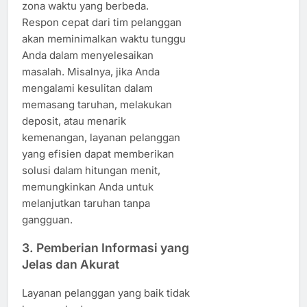
zona waktu yang berbeda.
Respon cepat dari tim pelanggan
akan meminimalkan waktu tunggu
Anda dalam menyelesaikan
masalah. Misalnya, jika Anda
mengalami kesulitan dalam
memasang taruhan, melakukan
deposit, atau menarik
kemenangan, layanan pelanggan
yang efisien dapat memberikan
solusi dalam hitungan menit,
memungkinkan Anda untuk
melanjutkan taruhan tanpa
gangguan.
3.
Pemberian Informasi yang
Jelas dan Akurat
Layanan pelanggan yang baik tidak