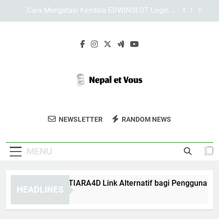
Skip
Login Edwinslot Lewat Safari untuk Pengguna
to
iPhone dengan Akses Lebih Aman
content
Tips Memilih Browser yang Tepat untuk Login
Lebah4D
Mengenal Fungsi TIARA4D Link Alternatif bagi
Pengguna
Cara Mengatasi Kendala EDWINSLOT Login di
Berbagai Perangkat
Login Edwinslot Lewat Safari untuk Pengguna
iPhone dengan Akses Lebih Aman
Nepal Et Vous
Jelajahi Keindahan Nepal Dengan Panduan
Tips Memilih Browser yang Tepat untuk Login
NEWSLETTER
RANDOM NEWS
Lebah4D
Dari Nepal Et Vous.
MENU
ngenal Fungsi TIARA4D Link Alternatif bagi Pengguna
HEADLINES
Weeks Ago