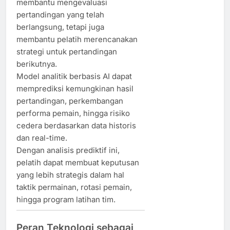
membantu mengevaluasi
pertandingan yang telah
berlangsung, tetapi juga
membantu pelatih merencanakan
strategi untuk pertandingan
berikutnya.
Model analitik berbasis AI dapat
memprediksi kemungkinan hasil
pertandingan, perkembangan
performa pemain, hingga risiko
cedera berdasarkan data historis
dan real-time.
Dengan analisis prediktif ini,
pelatih dapat membuat keputusan
yang lebih strategis dalam hal
taktik permainan, rotasi pemain,
hingga program latihan tim.
Peran Teknologi sebagai