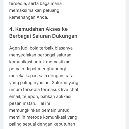
tersedia, serta bagaimana
memaksimalkan peluang
kemenangan Anda.
4.
Kemudahan Akses ke
Berbagai Saluran Dukungan
Agen judi bola terbaik biasanya
menyediakan berbagai saluran
komunikasi untuk memastikan
pemain dapat menghubungi
mereka kapan saja dengan cara
yang paling nyaman. Saluran yang
umum tersedia termasuk live chat,
email, telepon, bahkan aplikasi
pesan instan. Hal ini
memungkinkan pemain untuk
memilih metode komunikasi yang
paling sesuai dengan kebutuhan