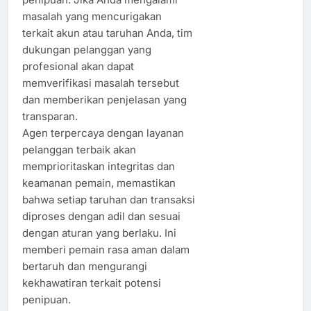
masalah yang mencurigakan
terkait akun atau taruhan Anda, tim
dukungan pelanggan yang
profesional akan dapat
memverifikasi masalah tersebut
dan memberikan penjelasan yang
transparan.
Agen terpercaya dengan layanan
pelanggan terbaik akan
memprioritaskan integritas dan
keamanan pemain, memastikan
bahwa setiap taruhan dan transaksi
diproses dengan adil dan sesuai
dengan aturan yang berlaku. Ini
memberi pemain rasa aman dalam
bertaruh dan mengurangi
kekhawatiran terkait potensi
penipuan.