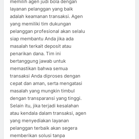
memilih agen judi bola dengan
layanan pelanggan yang baik
adalah keamanan transaksi. Agen
yang memiliki tim dukungan
pelanggan profesional akan selalu
siap membantu Anda jika ada
masalah terkait deposit atau
penarikan dana. Tim ini
bertanggung jawab untuk
memastikan bahwa semua
transaksi Anda diproses dengan
cepat dan aman, serta mengatasi
masalah yang mungkin timbul
dengan transparansi yang tinggi.
Selain itu, jika terjadi kesalahan
atau kendala dalam transaksi, agen
yang menyediakan layanan
pelanggan terbaik akan segera
memberikan solusi tanpa