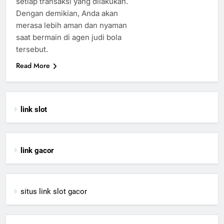
setiap transaksi yang dilakukan.
Dengan demikian, Anda akan
merasa lebih aman dan nyaman
saat bermain di agen judi bola
tersebut.
Read More
link slot
link gacor
situs link slot gacor