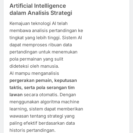
Artificial Intelligence
dalam Analisis Strategi
Kemajuan teknologi AI telah
membawa analisis pertandingan ke
tingkat yang lebih tinggi. Sistem AI
dapat memproses ribuan data
pertandingan untuk menemukan
pola permainan yang sulit
dideteksi oleh manusia.
AI mampu menganalisis
pergerakan pemain, keputusan
taktis, serta pola serangan tim
lawan
secara otomatis. Dengan
menggunakan algoritma machine
learning, sistem dapat memberikan
wawasan tentang strategi yang
paling efektif berdasarkan data
historis pertandingan.