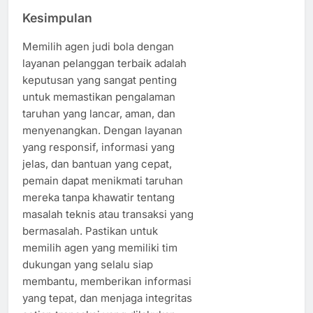
Kesimpulan
Memilih agen judi bola dengan
layanan pelanggan terbaik adalah
keputusan yang sangat penting
untuk memastikan pengalaman
taruhan yang lancar, aman, dan
menyenangkan. Dengan layanan
yang responsif, informasi yang
jelas, dan bantuan yang cepat,
pemain dapat menikmati taruhan
mereka tanpa khawatir tentang
masalah teknis atau transaksi yang
bermasalah. Pastikan untuk
memilih agen yang memiliki tim
dukungan yang selalu siap
membantu, memberikan informasi
yang tepat, dan menjaga integritas