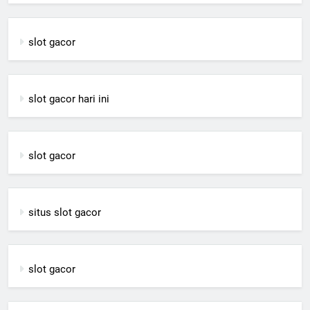
slot gacor
slot gacor hari ini
slot gacor
situs slot gacor
slot gacor