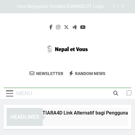
Skip
Login Edwinslot Lewat Safari untuk Pengguna
to
iPhone dengan Akses Lebih Aman
content
Tips Memilih Browser yang Tepat untuk Login
Lebah4D
Mengenal Fungsi TIARA4D Link Alternatif bagi
Pengguna
Cara Mengatasi Kendala EDWINSLOT Login di
Berbagai Perangkat
Login Edwinslot Lewat Safari untuk Pengguna
iPhone dengan Akses Lebih Aman
Nepal Et Vous
Jelajahi Keindahan Nepal Dengan Panduan
Tips Memilih Browser yang Tepat untuk Login
NEWSLETTER
RANDOM NEWS
Lebah4D
Dari Nepal Et Vous.
MENU
ngenal Fungsi TIARA4D Link Alternatif bagi Pengguna
HEADLINES
Weeks Ago