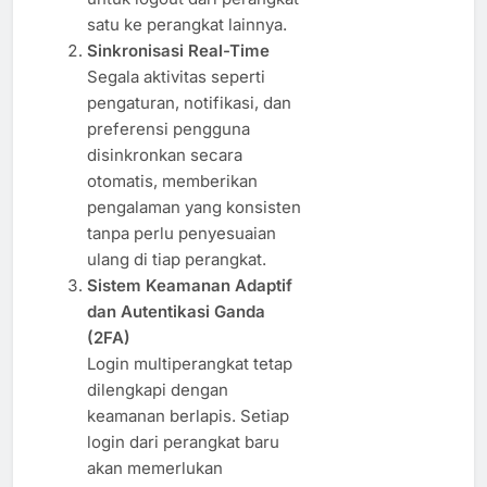
satu ke perangkat lainnya.
Sinkronisasi Real-Time
Segala aktivitas seperti
pengaturan, notifikasi, dan
preferensi pengguna
disinkronkan secara
otomatis, memberikan
pengalaman yang konsisten
tanpa perlu penyesuaian
ulang di tiap perangkat.
Sistem Keamanan Adaptif
dan Autentikasi Ganda
(2FA)
Login multiperangkat tetap
dilengkapi dengan
keamanan berlapis. Setiap
login dari perangkat baru
akan memerlukan