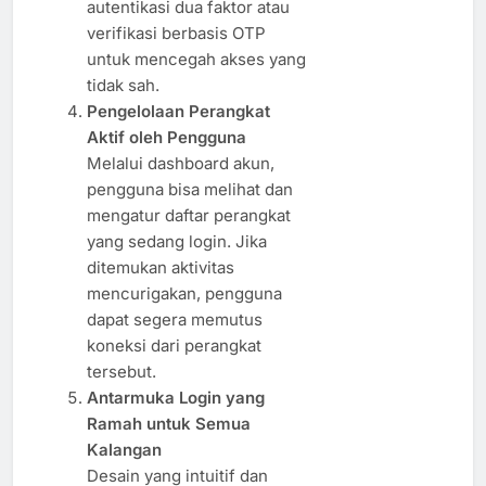
autentikasi dua faktor atau
verifikasi berbasis OTP
untuk mencegah akses yang
tidak sah.
Pengelolaan Perangkat
Aktif oleh Pengguna
Melalui dashboard akun,
pengguna bisa melihat dan
mengatur daftar perangkat
yang sedang login. Jika
ditemukan aktivitas
mencurigakan, pengguna
dapat segera memutus
koneksi dari perangkat
tersebut.
Antarmuka Login yang
Ramah untuk Semua
Kalangan
Desain yang intuitif dan