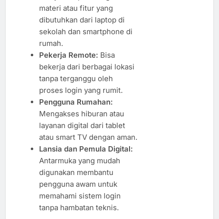
materi atau fitur yang
dibutuhkan dari laptop di
sekolah dan smartphone di
rumah.
Pekerja Remote:
Bisa
bekerja dari berbagai lokasi
tanpa terganggu oleh
proses login yang rumit.
Pengguna Rumahan:
Mengakses hiburan atau
layanan digital dari tablet
atau smart TV dengan aman.
Lansia dan Pemula Digital:
Antarmuka yang mudah
digunakan membantu
pengguna awam untuk
memahami sistem login
tanpa hambatan teknis.