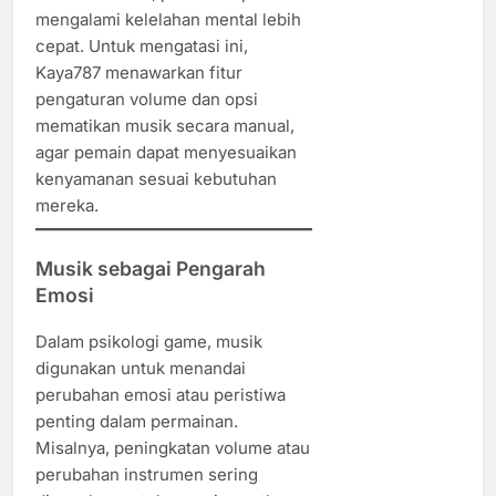
mengalami kelelahan mental lebih
cepat. Untuk mengatasi ini,
Kaya787 menawarkan fitur
pengaturan volume dan opsi
mematikan musik secara manual,
agar pemain dapat menyesuaikan
kenyamanan sesuai kebutuhan
mereka.
Musik sebagai Pengarah
Emosi
Dalam psikologi game, musik
digunakan untuk menandai
perubahan emosi atau peristiwa
penting dalam permainan.
Misalnya, peningkatan volume atau
perubahan instrumen sering