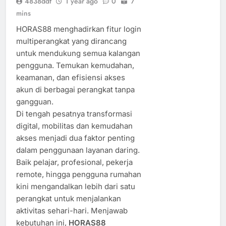
4838ddf
1 year ago
0
7
mins
HORAS88 menghadirkan fitur login
multiperangkat yang dirancang
untuk mendukung semua kalangan
pengguna. Temukan kemudahan,
keamanan, dan efisiensi akses
akun di berbagai perangkat tanpa
gangguan.
Di tengah pesatnya transformasi
digital, mobilitas dan kemudahan
akses menjadi dua faktor penting
dalam penggunaan layanan daring.
Baik pelajar, profesional, pekerja
remote, hingga pengguna rumahan
kini mengandalkan lebih dari satu
perangkat untuk menjalankan
aktivitas sehari-hari. Menjawab
kebutuhan ini,
HORAS88