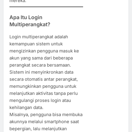
mereka.
Apa Itu Login
Multiperangkat?
Login multiperangkat adalah
kemampuan sistem untuk
mengizinkan pengguna masuk ke
akun yang sama dari beberapa
perangkat secara bersamaan.
Sistem ini menyinkronkan data
secara otomatis antar perangkat,
memungkinkan pengguna untuk
melanjutkan aktivitas tanpa perlu
mengulangi proses login atau
kehilangan data.
Misalnya, pengguna bisa membuka
akunnya melalui smartphone saat
bepergian, lalu melanjutkan