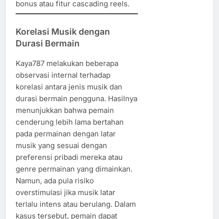
bonus atau fitur cascading reels.
Korelasi Musik dengan
Durasi Bermain
Kaya787 melakukan beberapa
observasi internal terhadap
korelasi antara jenis musik dan
durasi bermain pengguna. Hasilnya
menunjukkan bahwa pemain
cenderung lebih lama bertahan
pada permainan dengan latar
musik yang sesuai dengan
preferensi pribadi mereka atau
genre permainan yang dimainkan.
Namun, ada pula risiko
overstimulasi jika musik latar
terlalu intens atau berulang. Dalam
kasus tersebut, pemain dapat