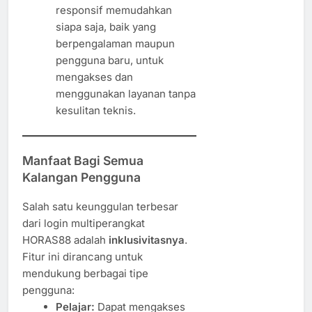
responsif memudahkan
siapa saja, baik yang
berpengalaman maupun
pengguna baru, untuk
mengakses dan
menggunakan layanan tanpa
kesulitan teknis.
Manfaat Bagi Semua
Kalangan Pengguna
Salah satu keunggulan terbesar
dari login multiperangkat
HORAS88 adalah
inklusivitasnya
.
Fitur ini dirancang untuk
mendukung berbagai tipe
pengguna:
Pelajar:
Dapat mengakses