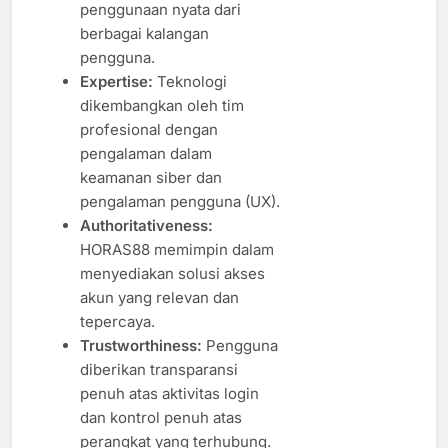
penggunaan nyata dari
berbagai kalangan
pengguna.
Expertise:
Teknologi
dikembangkan oleh tim
profesional dengan
pengalaman dalam
keamanan siber dan
pengalaman pengguna (UX).
Authoritativeness:
HORAS88 memimpin dalam
menyediakan solusi akses
akun yang relevan dan
tepercaya.
Trustworthiness:
Pengguna
diberikan transparansi
penuh atas aktivitas login
dan kontrol penuh atas
perangkat yang terhubung.