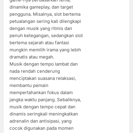
dinamika gameplay, dan target
pengguna. Misalnya, slot bertema
petualangan sering kali dilengkapi
dengan musik yang ritmis dan
penuh ketegangan, sedangkan slot
bertema sejarah atau fantasi
mungkin memilih irama yang lebih
dramatis atau megah.
Musik dengan tempo lambat dan
nada rendah cenderung
menciptakan suasana relaksasi,
membantu pemain
mempertahankan fokus dalam
jangka waktu panjang. Sebaliknya,
musik dengan tempo cepat dan
dinamis seringkali meningkatkan
adrenalin dan antisipasi, yang
cocok digunakan pada momen