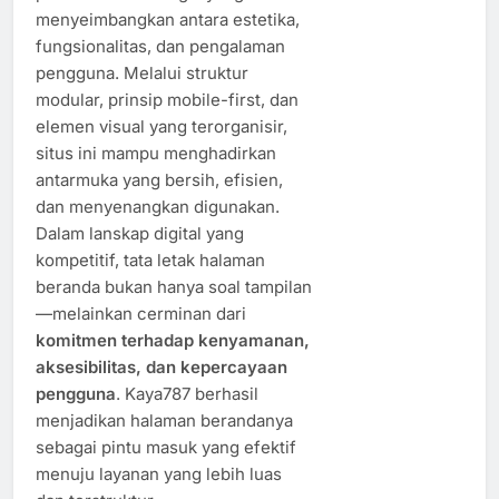
menyeimbangkan antara estetika,
fungsionalitas, dan pengalaman
pengguna. Melalui struktur
modular, prinsip mobile-first, dan
elemen visual yang terorganisir,
situs ini mampu menghadirkan
antarmuka yang bersih, efisien,
dan menyenangkan digunakan.
Dalam lanskap digital yang
kompetitif, tata letak halaman
beranda bukan hanya soal tampilan
—melainkan cerminan dari
komitmen terhadap kenyamanan,
aksesibilitas, dan kepercayaan
pengguna
. Kaya787 berhasil
menjadikan halaman berandanya
sebagai pintu masuk yang efektif
menuju layanan yang lebih luas