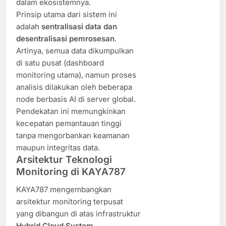
dalam ekosistemnya.
Prinsip utama dari sistem ini
adalah
sentralisasi data dan
desentralisasi pemrosesan
.
Artinya, semua data dikumpulkan
di satu pusat (dashboard
monitoring utama), namun proses
analisis dilakukan oleh beberapa
node berbasis AI di server global.
Pendekatan ini memungkinkan
kecepatan pemantauan tinggi
tanpa mengorbankan keamanan
maupun integritas data.
Arsitektur Teknologi
Monitoring di KAYA787
KAYA787 mengembangkan
arsitektur monitoring terpusat
yang dibangun di atas infrastruktur
Hybrid Cloud System
,