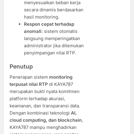
menyesuaikan beban kerja
secara dinamis berdasarkan
hasil monitoring.
Respon cepat terhadap
anomali:
sistem otomatis
langsung memperingatkan
administrator jika ditemukan
penyimpangan nilai RTP.
Penutup
Penerapan sistem
monitoring
terpusat nilai RTP
di KAYA787
merupakan bukti nyata komitmen
platform terhadap akurasi,
keamanan, dan transparansi data.
Dengan kombinasi teknologi
AI,
cloud computing, dan blockchain
,
KAYA787 mampu menghadirkan