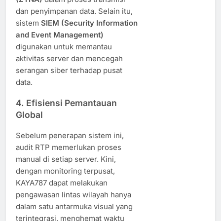
dan penyimpanan data. Selain itu,
sistem
SIEM (Security Information
and Event Management)
digunakan untuk memantau
aktivitas server dan mencegah
serangan siber terhadap pusat
data.
4.
Efisiensi Pemantauan
Global
Sebelum penerapan sistem ini,
audit RTP memerlukan proses
manual di setiap server. Kini,
dengan monitoring terpusat,
KAYA787 dapat melakukan
pengawasan lintas wilayah hanya
dalam satu antarmuka visual yang
terintegrasi, menghemat waktu