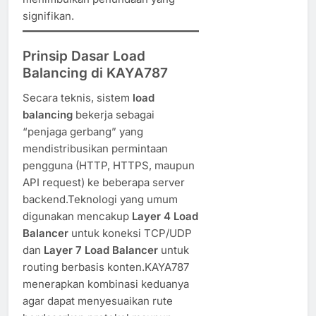
signifikan.
Prinsip Dasar Load
Balancing di KAYA787
Secara teknis, sistem
load
balancing
bekerja sebagai
“penjaga gerbang” yang
mendistribusikan permintaan
pengguna (HTTP, HTTPS, maupun
API request) ke beberapa server
backend.Teknologi yang umum
digunakan mencakup
Layer 4 Load
Balancer
untuk koneksi TCP/UDP
dan
Layer 7 Load Balancer
untuk
routing berbasis konten.KAYA787
menerapkan kombinasi keduanya
agar dapat menyesuaikan rute