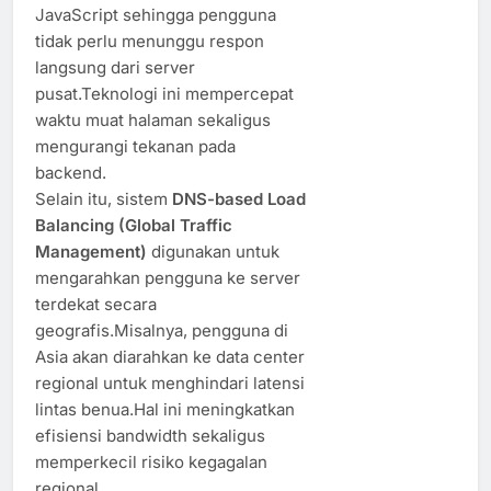
JavaScript sehingga pengguna
tidak perlu menunggu respon
langsung dari server
pusat.Teknologi ini mempercepat
waktu muat halaman sekaligus
mengurangi tekanan pada
backend.
Selain itu, sistem
DNS-based Load
Balancing (Global Traffic
Management)
digunakan untuk
mengarahkan pengguna ke server
terdekat secara
geografis.Misalnya, pengguna di
Asia akan diarahkan ke data center
regional untuk menghindari latensi
lintas benua.Hal ini meningkatkan
efisiensi bandwidth sekaligus
memperkecil risiko kegagalan
regional.