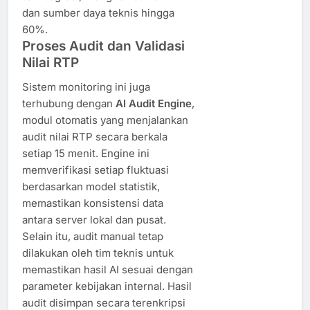
dan sumber daya teknis hingga
60%.
Proses Audit dan Validasi
Nilai RTP
Sistem monitoring ini juga
terhubung dengan
AI Audit Engine
,
modul otomatis yang menjalankan
audit nilai RTP secara berkala
setiap 15 menit. Engine ini
memverifikasi setiap fluktuasi
berdasarkan model statistik,
memastikan konsistensi data
antara server lokal dan pusat.
Selain itu, audit manual tetap
dilakukan oleh tim teknis untuk
memastikan hasil AI sesuai dengan
parameter kebijakan internal. Hasil
audit disimpan secara terenkripsi