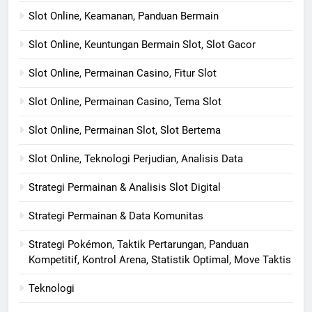
Slot Online, Keamanan, Panduan Bermain
Slot Online, Keuntungan Bermain Slot, Slot Gacor
Slot Online, Permainan Casino, Fitur Slot
Slot Online, Permainan Casino, Tema Slot
Slot Online, Permainan Slot, Slot Bertema
Slot Online, Teknologi Perjudian, Analisis Data
Strategi Permainan & Analisis Slot Digital
Strategi Permainan & Data Komunitas
Strategi Pokémon, Taktik Pertarungan, Panduan
Kompetitif, Kontrol Arena, Statistik Optimal, Move Taktis
Teknologi