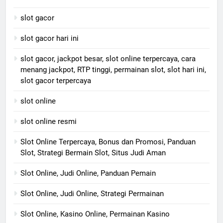
slot gacor
slot gacor hari ini
slot gacor, jackpot besar, slot online terpercaya, cara
menang jackpot, RTP tinggi, permainan slot, slot hari ini,
slot gacor terpercaya
slot online
slot online resmi
Slot Online Terpercaya, Bonus dan Promosi, Panduan
Slot, Strategi Bermain Slot, Situs Judi Aman
Slot Online, Judi Online, Panduan Pemain
Slot Online, Judi Online, Strategi Permainan
Slot Online, Kasino Online, Permainan Kasino