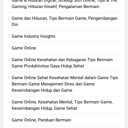
Game & Hiburan Digital, Strategi Slot Online, Tips & Trik
Gaming, Hiburan Kreatif, Pengalaman Bermain
Game dan Hiburan, Tips Bermain Game, Pengembangan
Diri
Game Industry Insights
Game Online
Game Online Kesehatan dan Kebugaran Tips Bermain
Game Produktivitas Gaya Hidup Sehat
Game Online Sehat Kesehatan Mental dalam Game Tips
Bermain Game Manajemen Stres dan Game
Keseimbangan Hidup dan Game
Game Online, Kesehatan Mental, Tips Bermain Game,
Keseimbangan Hidup, Game Sehat
Game Online, Panduan Bermain