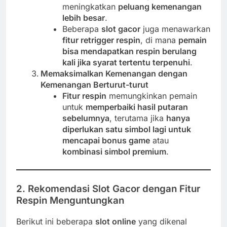
meningkatkan
peluang kemenangan
lebih besar
.
Beberapa
slot gacor
juga menawarkan
fitur retrigger respin
, di mana
pemain
bisa mendapatkan respin berulang
kali jika syarat tertentu terpenuhi
.
Memaksimalkan Kemenangan dengan
Kemenangan Berturut-turut
Fitur respin
memungkinkan pemain
untuk
memperbaiki hasil putaran
sebelumnya
, terutama jika
hanya
diperlukan satu simbol lagi untuk
mencapai bonus game
atau
kombinasi simbol premium
.
2. Rekomendasi Slot Gacor dengan Fitur
Respin Menguntungkan
Berikut ini beberapa
slot online
yang dikenal