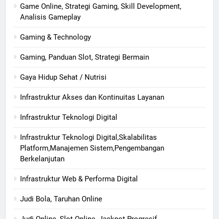
Game Online, Strategi Gaming, Skill Development,
Analisis Gameplay
Gaming & Technology
Gaming, Panduan Slot, Strategi Bermain
Gaya Hidup Sehat / Nutrisi
Infrastruktur Akses dan Kontinuitas Layanan
Infrastruktur Teknologi Digital
Infrastruktur Teknologi Digital,Skalabilitas
Platform,Manajemen Sistem,Pengembangan
Berkelanjutan
Infrastruktur Web & Performa Digital
Judi Bola, Taruhan Online