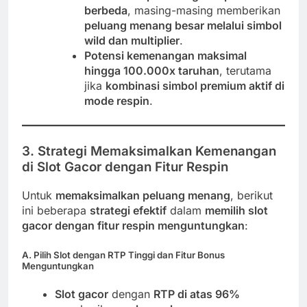
berbeda
, masing-masing memberikan
peluang menang besar melalui simbol
wild dan multiplier
.
Potensi kemenangan maksimal
hingga 100.000x taruhan
, terutama
jika
kombinasi simbol premium aktif di
mode respin
.
3. Strategi Memaksimalkan Kemenangan
di Slot Gacor dengan Fitur Respin
Untuk
memaksimalkan peluang menang
, berikut
ini beberapa
strategi efektif
dalam
memilih slot
gacor dengan fitur respin menguntungkan
:
A. Pilih Slot dengan RTP Tinggi dan Fitur Bonus
Menguntungkan
Slot gacor
dengan
RTP di atas 96%