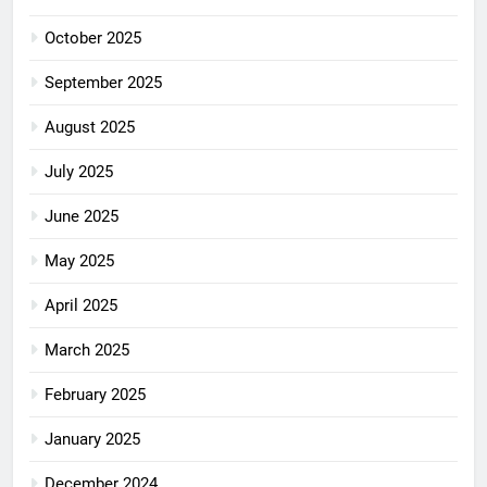
October 2025
September 2025
August 2025
July 2025
June 2025
May 2025
April 2025
March 2025
February 2025
January 2025
December 2024