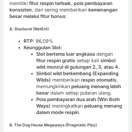
memiliki
fitur respin terbaik
,
pola pembayaran
konsisten
, dan sering memberikan
kemenangan
besar melalui fitur bonus
:
A. Starburst (NetEnt)
RTP:
96,09%
Keunggulan Slot:
Slot bertema luar angkasa
dengan
fitur respin gratis
setiap kali
simbol
wild muncul di gulungan 2, 3, atau 4
.
Simbol wild berkembang (Expanding
Wilds)
memberikan
respin otomatis
,
memungkinkan
peluang menang lebih
besar
dalam setiap putaran ulang.
Pola pembayaran dua arah (Win Both
Ways)
meningkatkan
peluang menang
dalam mode respin
.
B. The Dog House Megaways (Pragmatic Play)