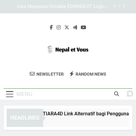
Skip
Login Edwinslot Lewat Safari untuk Pengguna
to
iPhone dengan Akses Lebih Aman
content
Tips Memilih Browser yang Tepat untuk Login
Lebah4D
Mengenal Fungsi TIARA4D Link Alternatif bagi
Pengguna
Cara Mengatasi Kendala EDWINSLOT Login di
Berbagai Perangkat
Login Edwinslot Lewat Safari untuk Pengguna
iPhone dengan Akses Lebih Aman
Nepal Et Vous
Jelajahi Keindahan Nepal Dengan Panduan
Tips Memilih Browser yang Tepat untuk Login
NEWSLETTER
RANDOM NEWS
Lebah4D
Dari Nepal Et Vous.
MENU
engenal Fungsi TIARA4D Link Alternatif bagi Pengguna
HEADLINES
 Weeks Ago