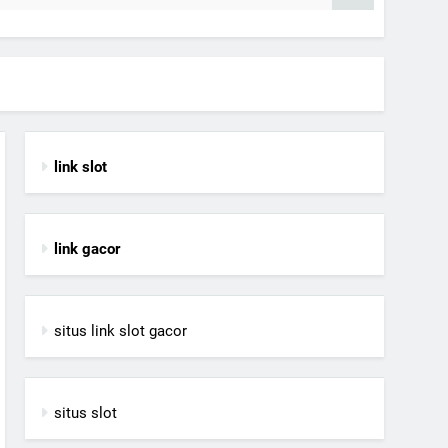
link slot
link gacor
situs link slot gacor
situs slot