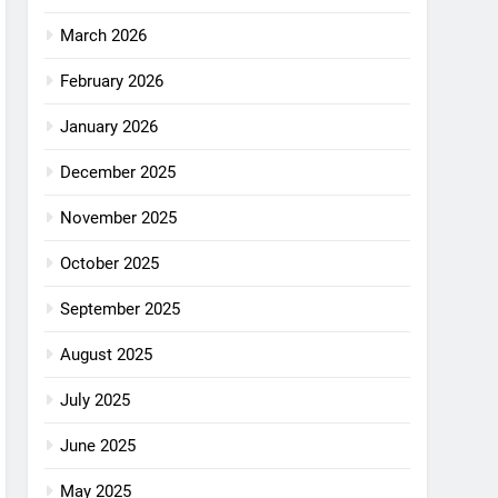
March 2026
February 2026
January 2026
December 2025
November 2025
October 2025
September 2025
August 2025
July 2025
June 2025
May 2025