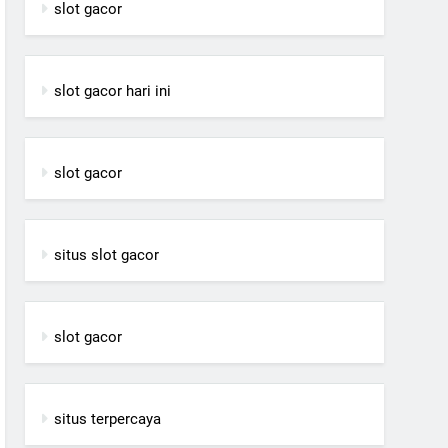
slot gacor
slot gacor hari ini
slot gacor
situs slot gacor
slot gacor
situs terpercaya