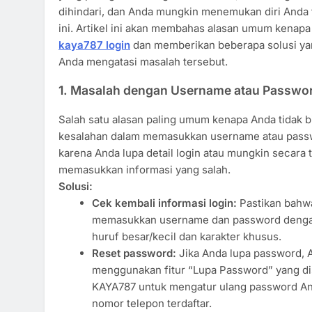
dihindari, dan Anda mungkin menemukan diri Anda t
ini. Artikel ini akan membahas alasan umum kenapa 
kaya787 login
dan memberikan beberapa solusi y
Anda mengatasi masalah tersebut.
1.
Masalah dengan Username atau Passwo
Salah satu alasan paling umum kenapa Anda tidak bi
kesalahan dalam memasukkan username atau passwor
karena Anda lupa detail login atau mungkin secara 
memasukkan informasi yang salah.
Solusi:
Cek kembali informasi login:
Pastikan bahwa
memasukkan username dan password dengan
huruf besar/kecil dan karakter khusus.
Reset password:
Jika Anda lupa password, 
menggunakan fitur “Lupa Password” yang di
KAYA787 untuk mengatur ulang password And
nomor telepon terdaftar.