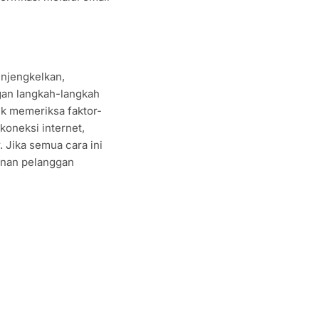
njengkelkan,
gan langkah-langkah
tuk memeriksa faktor-
koneksi internet,
 Jika semua cara ini
anan pelanggan