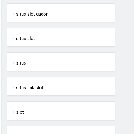
situs slot gacor
situs slot
situs
situs link slot
slot