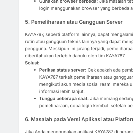
Gunakan browser berbeda:
Jika masalah tet
login menggunakan browser yang berbeda a
5.
Pemeliharaan atau Gangguan Server
KAYA787, seperti platform lainnya, dapat mengalam
rutin atau gangguan teknis lainnya yang dapat men
pengguna. Meskipun ini jarang terjadi, pemeliharaa
diberitahukan terlebih dahulu oleh tim KAYA787.
Solusi:
Periksa status server:
Cek apakah ada pembe
KAYA787 terkait pemeliharaan atau gangguan
mengikuti akun media sosial resmi mereka 
informasi lebih lanjut.
Tunggu beberapa saat:
Jika memang sedang 
pemeliharaan, coba login kembali setelah be
6.
Masalah pada Versi Aplikasi atau Platfo
Jika Anda menggunakan aplikasi KAYA787 di perang