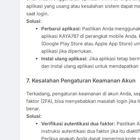
aplikasi yang usang atau kesalahan sistem dapat 
saat login.
Solusi:
Perbarui aplikasi:
Pastikan Anda menggunaka
aplikasi KAYA787 di perangkat mobile Anda. K
(Google Play Store atau Apple App Store) u
aplikasi jika diperlukan.
Instal ulang aplikasi:
Jika aplikasi tetap ber
dan instal ulang aplikasi untuk mendapatkan 
7.
Kesalahan Pengaturan Keamanan Akun
Terkadang, pengaturan keamanan di akun Anda, sepe
faktor (2FA), bisa menyebabkan masalah login jika t
benar.
Solusi:
Verifikasi autentikasi dua faktor:
Pastikan A
instruksi autentikasi dua faktor jika itu diak
Periksa apakah Anda dapat menerima kode ver