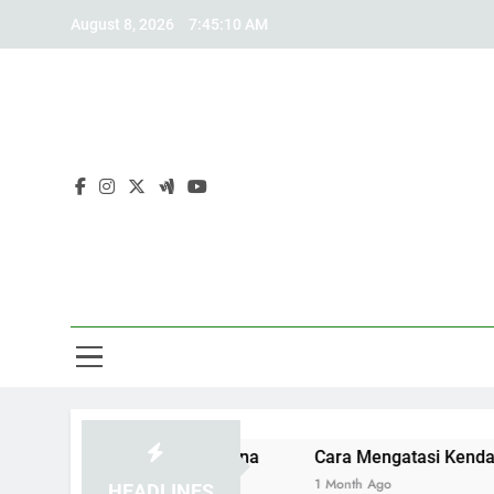
Skip
August 8, 2026
7:45:11 AM
to
content
Nep
Jelajahi 
rnatif bagi Pengguna
Cara Mengatasi Kendala EDWINSLO
1 Month Ago
HEADLINES