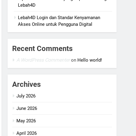
Lebah4D
Lebah4D Login dan Standar Kenyamanan
Akses Online untuk Pengguna Digital
Recent Comments
A WordPress Commenter
on
Hello world!
Archives
July 2026
June 2026
May 2026
April 2026