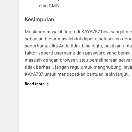
atau SMS.
Kesimpulan
Meskipun masalah login di KAYA787 bisa sangat me
sebagian besar masalah ini dapat diselesaikan den
sederhana. Jika Anda tidak bisa login, pastikan un
faktor seperti username dan password yang benar, 
masalah dengan browser, atau pemeliharaan server.
tidak berhasil, jangan ragu untuk menghubungi lay
KAYA787 untuk mendapatkan bantuan lebih lanjut.
Read More