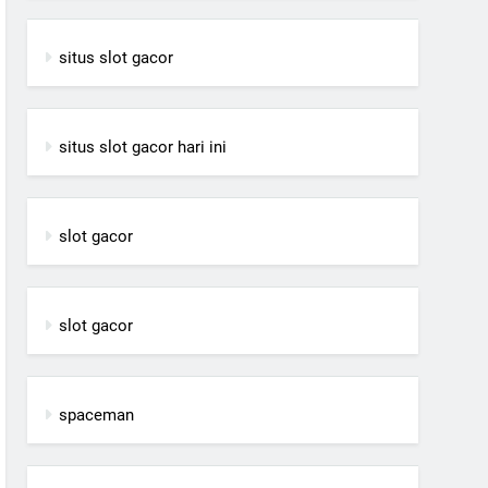
situs slot gacor
situs slot gacor hari ini
slot gacor
slot gacor
spaceman