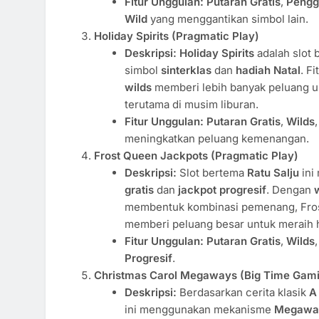
Fitur Unggulan:
Putaran Gratis
,
Pengg
Wild
yang menggantikan simbol lain.
Holiday Spirits (Pragmatic Play)
Deskripsi:
Holiday Spirits
adalah slot
simbol
sinterklas
dan
hadiah Natal
. Fi
wilds
memberi lebih banyak peluang 
terutama di musim liburan.
Fitur Unggulan:
Putaran Gratis
,
Wilds
meningkatkan peluang kemenangan.
Frost Queen Jackpots (Pragmatic Play)
Deskripsi:
Slot bertema
Ratu Salju
ini
gratis
dan
jackpot progresif
. Dengan
membentuk kombinasi pemenang, Fro
memberi peluang besar untuk meraih h
Fitur Unggulan:
Putaran Gratis
,
Wilds
Progresif
.
Christmas Carol Megaways (Big Time Gam
Deskripsi:
Berdasarkan cerita klasik
A
ini menggunakan mekanisme
Megawa