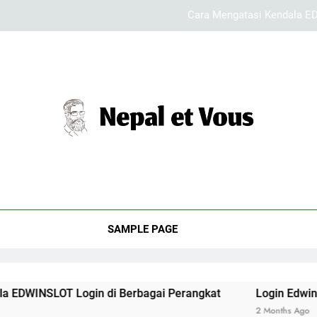
Cara Mengatasi Kendala ED
Login Edwinslot Lewat Safari untuk Pen
Tips Memilih Br
Mengenal Fungsi 
Cara Mengatasi Kendala ED
Login Edwinslot Lewat Safari untuk Pen
al Et Vous
Keindahan Nepal Dengan Panduan Dari Nepal Et Vous.
Tips Memilih Br
SAMPLE PAGE
T Login di Berbagai Perangkat
Login Edwinslot Lewat 
2 Months Ago