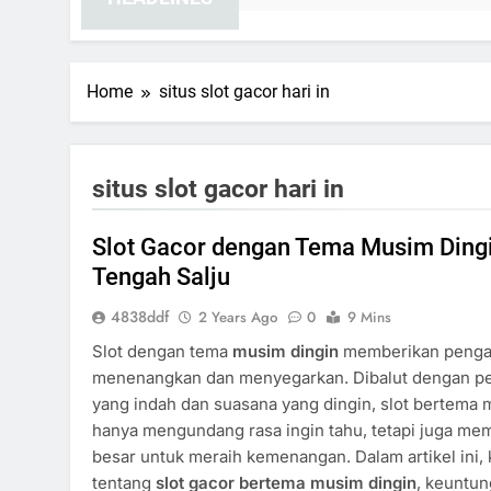
Home
situs slot gacor hari in
situs slot gacor hari in
Slot Gacor dengan Tema Musim Dingi
Tengah Salju
4838ddf
2 Years Ago
0
9 Mins
Slot dengan tema
musim dingin
memberikan penga
menenangkan dan menyegarkan. Dibalut dengan p
yang indah dan suasana yang dingin, slot bertema 
hanya mengundang rasa ingin tahu, tetapi juga me
besar untuk meraih kemenangan. Dalam artikel ini,
tentang
slot gacor bertema musim dingin
, keuntun