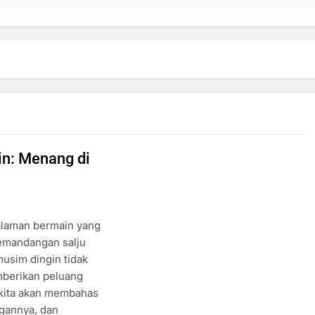
n: Menang di
laman bermain yang
emandangan salju
musim dingin tidak
mberikan peluang
 kita akan membahas
gannya, dan