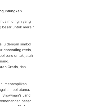
enguntungkan
 musim dingin yang
 besar untuk meraih
alju
dengan simbol
ur
cascading reels
,
ol baru untuk jatuh
nang.
aran Gratis
, dan
ini menampilkan
gai simbol utama.
a
, Snowman’s Land
 kemenangan besar.