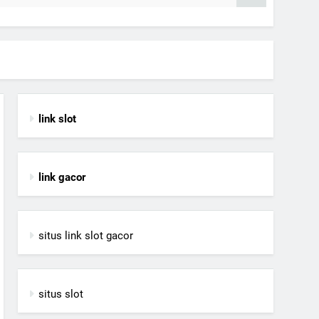
link slot
link gacor
situs link slot gacor
situs slot