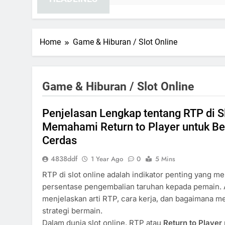
Home
Game & Hiburan / Slot Online
Game & Hiburan / Slot Online
Penjelasan Lengkap tentang RTP di Sl
Memahami Return to Player untuk Be
Cerdas
4838ddf
1 Year Ago
0
5 Mins
RTP di slot online adalah indikator penting yang m
persentase pengembalian taruhan kepada pemain. Ar
menjelaskan arti RTP, cara kerja, dan bagaimana 
strategi bermain.
Dalam dunia slot online, RTP atau
Return to Player