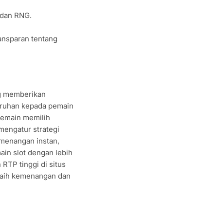
 dan RNG.
P
ransparan tentang
ng memberikan
aruhan kepada pemain
emain memilih
mengatur strategi
emenangan instan,
ain slot dengan lebih
RTP tinggi di situs
eraih kemenangan dan