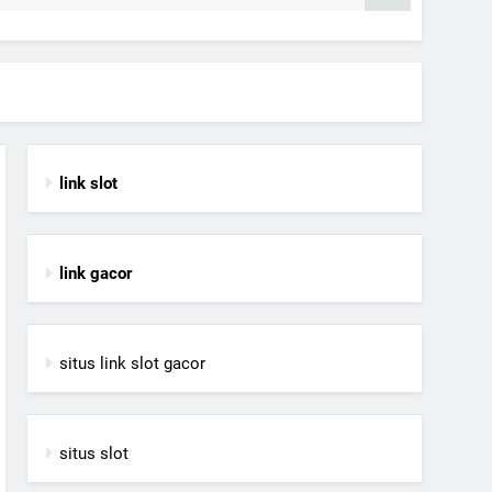
link slot
link gacor
situs link slot gacor
situs slot