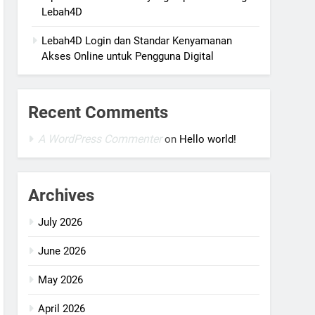
Lebah4D
Lebah4D Login dan Standar Kenyamanan
Akses Online untuk Pengguna Digital
Recent Comments
A WordPress Commenter
on
Hello world!
Archives
July 2026
June 2026
May 2026
April 2026