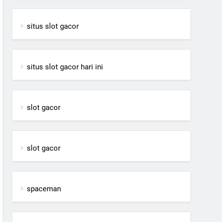
situs slot gacor
situs slot gacor hari ini
slot gacor
slot gacor
spaceman