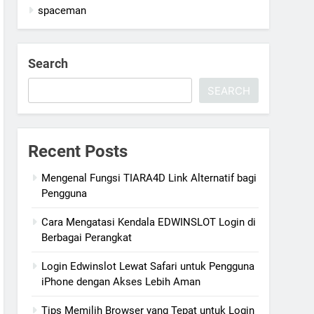
spaceman
Search
SEARCH
Recent Posts
Mengenal Fungsi TIARA4D Link Alternatif bagi
Pengguna
Cara Mengatasi Kendala EDWINSLOT Login di
Berbagai Perangkat
Login Edwinslot Lewat Safari untuk Pengguna
iPhone dengan Akses Lebih Aman
Tips Memilih Browser yang Tepat untuk Login