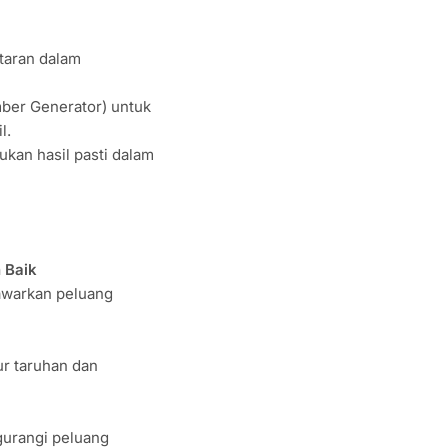
taran dalam
er Generator) untuk
l.
kan hasil pasti dalam
 Baik
nawarkan peluang
r taruhan dan
gurangi peluang