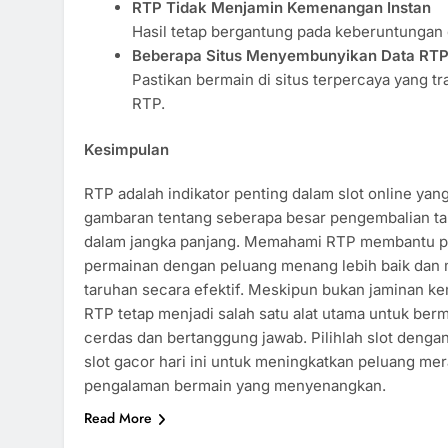
RTP Tidak Menjamin Kemenangan Instan
Hasil tetap bergantung pada keberuntungan
Beberapa Situs Menyembunyikan Data RT
Pastikan bermain di situs terpercaya yang t
RTP.
Kesimpulan
RTP adalah indikator penting dalam slot online ya
gambaran tentang seberapa besar pengembalian t
dalam jangka panjang. Memahami RTP membantu p
permainan dengan peluang menang lebih baik dan 
taruhan secara efektif. Meskipun bukan jaminan k
RTP tetap menjadi salah satu alat utama untuk berm
cerdas dan bertanggung jawab. Pilihlah slot dengan 
slot gacor hari ini untuk meningkatkan peluang m
pengalaman bermain yang menyenangkan.
Read More