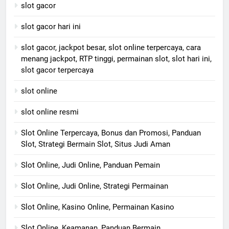
slot gacor
slot gacor hari ini
slot gacor, jackpot besar, slot online terpercaya, cara
menang jackpot, RTP tinggi, permainan slot, slot hari ini,
slot gacor terpercaya
slot online
slot online resmi
Slot Online Terpercaya, Bonus dan Promosi, Panduan
Slot, Strategi Bermain Slot, Situs Judi Aman
Slot Online, Judi Online, Panduan Pemain
Slot Online, Judi Online, Strategi Permainan
Slot Online, Kasino Online, Permainan Kasino
Slot Online, Keamanan, Panduan Bermain