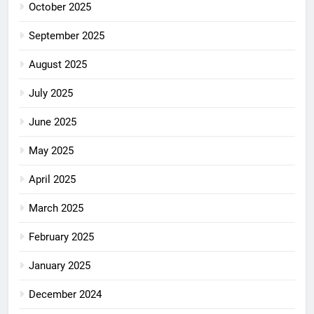
October 2025
September 2025
August 2025
July 2025
June 2025
May 2025
April 2025
March 2025
February 2025
January 2025
December 2024