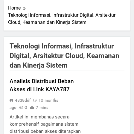
Home
Teknologi Informasi, Infrastruktur Digital, Arsitektur
Cloud, Keamanan dan Kinerja Sistem
Teknologi Informasi, Infrastruktur
Digital, Arsitektur Cloud, Keamanan
dan Kinerja Sistem
Analisis Distribusi Beban
Akses di Link KAYA787
4838ddf
10 months
ago
0
7 mins
Artikel ini membahas secara
komprehensif bagaimana sistem
distribusi beban akses diterapkan