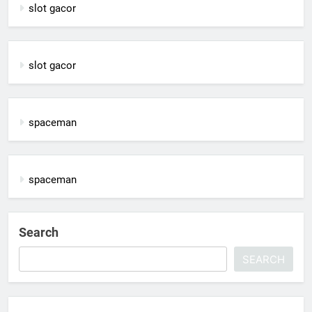
slot gacor
slot gacor
spaceman
spaceman
Search
SEARCH