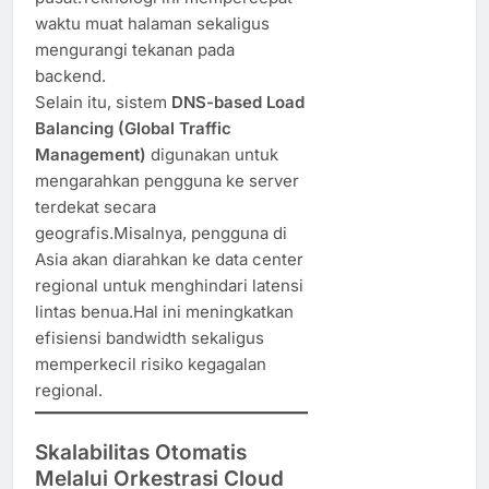
waktu muat halaman sekaligus
mengurangi tekanan pada
backend.
Selain itu, sistem
DNS-based Load
Balancing (Global Traffic
Management)
digunakan untuk
mengarahkan pengguna ke server
terdekat secara
geografis.Misalnya, pengguna di
Asia akan diarahkan ke data center
regional untuk menghindari latensi
lintas benua.Hal ini meningkatkan
efisiensi bandwidth sekaligus
memperkecil risiko kegagalan
regional.
Skalabilitas Otomatis
Melalui Orkestrasi Cloud