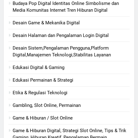
Budaya Pop Digital Identitas Online Simbolisme dan
Media Komunitas Internet Tren Hiburan Digital
Desain Game & Mekanika Digital
Desain Halaman dan Pengalaman Login Digital
Desain Sistem,Pengalaman Pengguna,Platform
Digital,Manajemen Teknologi,Stabilitas Layanan
Edukasi Digital & Gaming
Edukasi Permainan & Strategi
Etika & Regulasi Teknologi
Gambling, Slot Online, Permainan
Game & Hiburan / Slot Online
Game & Hiburan Digital, Strategi Slot Online, Tips & Trik
Gaming, Hiburan Kreatif, Pengalaman Bermain