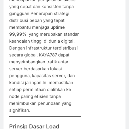
yang cepat dan konsisten tanpa
gangguan.Penerapan strategi
distribusi beban yang tepat
membantu menjaga
uptime
99,99%
, yang merupakan standar
keandalan tinggi di dunia digital.
Dengan infrastruktur terdistribusi
secara global, KAYA787 dapat
menyeimbangkan trafik antar
server berdasarkan lokasi
pengguna, kapasitas server, dan
kondisi jaringan.Ini memastikan
setiap permintaan dialihkan ke
node paling efisien tanpa
menimbulkan penundaan yang
signifikan.
Prinsip Dasar Load