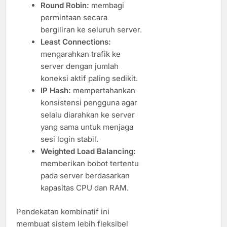
Round Robin:
membagi
permintaan secara
bergiliran ke seluruh server.
Least Connections:
mengarahkan trafik ke
server dengan jumlah
koneksi aktif paling sedikit.
IP Hash:
mempertahankan
konsistensi pengguna agar
selalu diarahkan ke server
yang sama untuk menjaga
sesi login stabil.
Weighted Load Balancing:
memberikan bobot tertentu
pada server berdasarkan
kapasitas CPU dan RAM.
Pendekatan kombinatif ini
membuat sistem lebih fleksibel