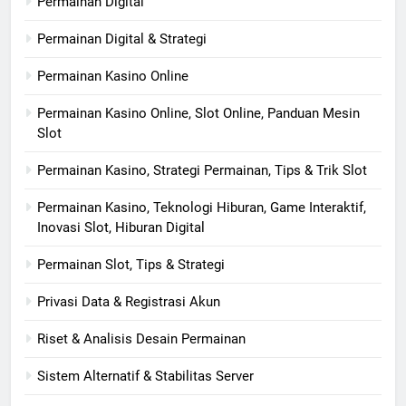
Permainan Digital
Permainan Digital & Strategi
Permainan Kasino Online
Permainan Kasino Online, Slot Online, Panduan Mesin
Slot
Permainan Kasino, Strategi Permainan, Tips & Trik Slot
Permainan Kasino, Teknologi Hiburan, Game Interaktif,
Inovasi Slot, Hiburan Digital
Permainan Slot, Tips & Strategi
Privasi Data & Registrasi Akun
Riset & Analisis Desain Permainan
Sistem Alternatif & Stabilitas Server