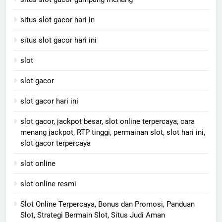
situs slot gacor hari in
situs slot gacor hari ini
slot
slot gacor
slot gacor hari ini
slot gacor, jackpot besar, slot online terpercaya, cara
menang jackpot, RTP tinggi, permainan slot, slot hari ini,
slot gacor terpercaya
slot online
slot online resmi
Slot Online Terpercaya, Bonus dan Promosi, Panduan
Slot, Strategi Bermain Slot, Situs Judi Aman