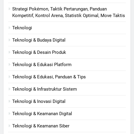
Strategi Pokémon, Taktik Pertarungan, Panduan
Kompetitif, Kontrol Arena, Statistik Optimal, Move Taktis
Teknologi
Teknologi & Budaya Digital
Teknologi & Desain Produk
Teknologi & Edukasi Platform
Teknologi & Edukasi, Panduan & Tips
Teknologi & Infrastruktur Sistem
Teknologi & Inovasi Digital
Teknologi & Keamanan Digital
Teknologi & Keamanan Siber