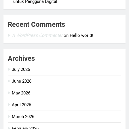
untuk Pengguna Digital
Recent Comments
A WordPress Commenter
on
Hello world!
Archives
July 2026
June 2026
May 2026
April 2026
March 2026
February 2026