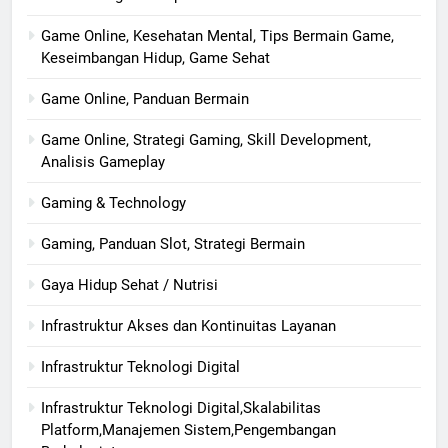
Game Online, Kesehatan Mental, Tips Bermain Game,
Keseimbangan Hidup, Game Sehat
Game Online, Panduan Bermain
Game Online, Strategi Gaming, Skill Development,
Analisis Gameplay
Gaming & Technology
Gaming, Panduan Slot, Strategi Bermain
Gaya Hidup Sehat / Nutrisi
Infrastruktur Akses dan Kontinuitas Layanan
Infrastruktur Teknologi Digital
Infrastruktur Teknologi Digital,Skalabilitas
Platform,Manajemen Sistem,Pengembangan