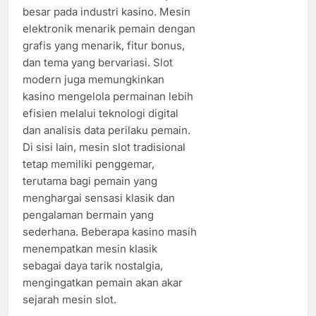
besar pada industri kasino. Mesin
elektronik menarik pemain dengan
grafis yang menarik, fitur bonus,
dan tema yang bervariasi. Slot
modern juga memungkinkan
kasino mengelola permainan lebih
efisien melalui teknologi digital
dan analisis data perilaku pemain.
Di sisi lain, mesin slot tradisional
tetap memiliki penggemar,
terutama bagi pemain yang
menghargai sensasi klasik dan
pengalaman bermain yang
sederhana. Beberapa kasino masih
menempatkan mesin klasik
sebagai daya tarik nostalgia,
mengingatkan pemain akan akar
sejarah mesin slot.