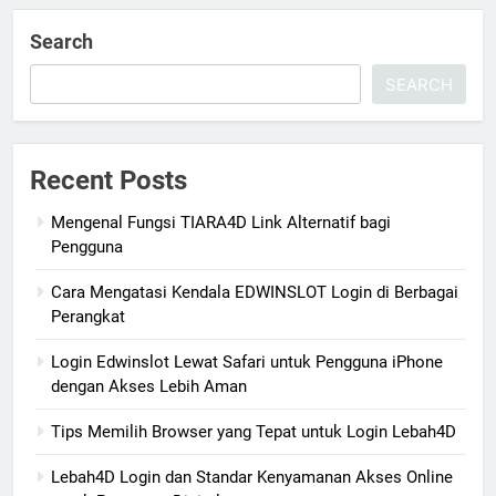
Search
SEARCH
Recent Posts
Mengenal Fungsi TIARA4D Link Alternatif bagi
Pengguna
Cara Mengatasi Kendala EDWINSLOT Login di Berbagai
Perangkat
Login Edwinslot Lewat Safari untuk Pengguna iPhone
dengan Akses Lebih Aman
Tips Memilih Browser yang Tepat untuk Login Lebah4D
Lebah4D Login dan Standar Kenyamanan Akses Online