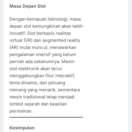
Masa Depan Slot
Dengan kemajuan teknologi, masa
depan slot kemungkinan akan lebih
inovatif. Slot berbasis realitas
virtual (VR) dan augmented reality
(AR) mulai muncul, menawarkan
pengalaman imersif yang belum
pernah ada sebelumnya. Mesin
slot elektronik akan terus
menggabungkan fitur interaktif,
tema dinamis, dan peluang
menang yang menarik, sementara
mesin tradisional tetap menjadi
simbol sejarah dan keaslian
permainan.
Kesimpulan