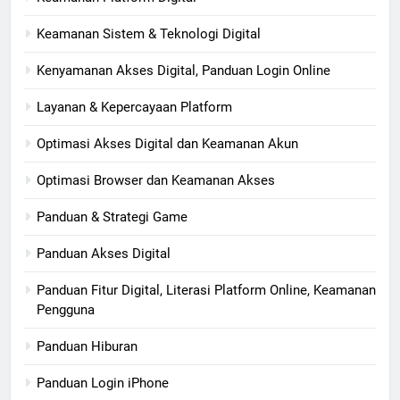
Keamanan Sistem & Teknologi Digital
Kenyamanan Akses Digital, Panduan Login Online
Layanan & Kepercayaan Platform
Optimasi Akses Digital dan Keamanan Akun
Optimasi Browser dan Keamanan Akses
Panduan & Strategi Game
Panduan Akses Digital
Panduan Fitur Digital, Literasi Platform Online, Keamanan
Pengguna
Panduan Hiburan
Panduan Login iPhone