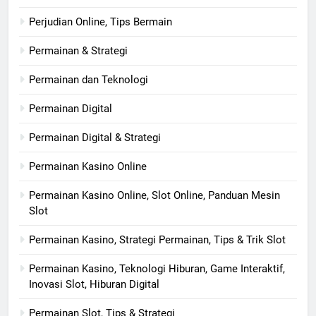
Perjudian Online, Tips Bermain
Permainan & Strategi
Permainan dan Teknologi
Permainan Digital
Permainan Digital & Strategi
Permainan Kasino Online
Permainan Kasino Online, Slot Online, Panduan Mesin
Slot
Permainan Kasino, Strategi Permainan, Tips & Trik Slot
Permainan Kasino, Teknologi Hiburan, Game Interaktif,
Inovasi Slot, Hiburan Digital
Permainan Slot, Tips & Strategi