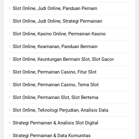
Slot Online, Judi Online, Panduan Pemain
Slot Online, Judi Online, Strategi Permainan
Slot Online, Kasino Online, Permainan Kasino
Slot Online, Keamanan, Panduan Bermain
Slot Online, Keuntungan Bermain Slot, Slot Gacor
Slot Online, Permainan Casino, Fitur Slot
Slot Online, Permainan Casino, Tema Slot
Slot Online, Permainan Slot, Slot Bertema
Slot Online, Teknologi Perjudian, Analisis Data
Strategi Permainan & Analisis Slot Digital
Strategi Permainan & Data Komunitas