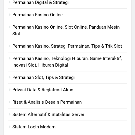
Permainan Digital & Strategi
Permainan Kasino Online
Permainan Kasino Online, Slot Online, Panduan Mesin
Slot
Permainan Kasino, Strategi Permainan, Tips & Trik Slot
Permainan Kasino, Teknologi Hiburan, Game Interaktif,
Inovasi Slot, Hiburan Digital
Permainan Slot, Tips & Strategi
Privasi Data & Registrasi Akun
Riset & Analisis Desain Permainan
Sistem Alternatif & Stabilitas Server
Sistem Login Modern