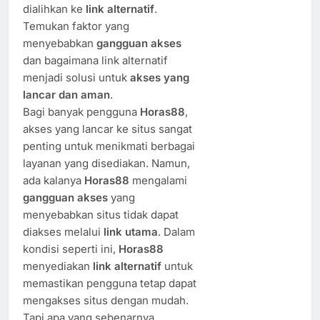
dialihkan ke
link alternatif
.
Temukan faktor yang
menyebabkan
gangguan akses
dan bagaimana link alternatif
menjadi solusi untuk
akses yang
lancar dan aman
.
Bagi banyak pengguna
Horas88
,
akses yang lancar ke situs sangat
penting untuk menikmati berbagai
layanan yang disediakan. Namun,
ada kalanya
Horas88
mengalami
gangguan akses
yang
menyebabkan situs tidak dapat
diakses melalui
link utama
. Dalam
kondisi seperti ini,
Horas88
menyediakan
link alternatif
untuk
memastikan pengguna tetap dapat
mengakses situs dengan mudah.
Tapi apa yang sebenarnya