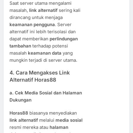
Saat server utama mengalami
masalah,
link alternatif
sering kali
dirancang untuk menjaga
keamanan pengguna
. Server
alternatif ini lebih terisolasi dan
dapat memberikan
perlindungan
tambahan
terhadap potensi
masalah
keamanan data
yang
mungkin terjadi di server utama.
4. Cara Mengakses Link
Alternatif Horas88
a.
Cek Media Sosial dan Halaman
Dukungan
Horas88
biasanya menyediakan
link alternatif
melalui
media sosial
resmi mereka atau
halaman