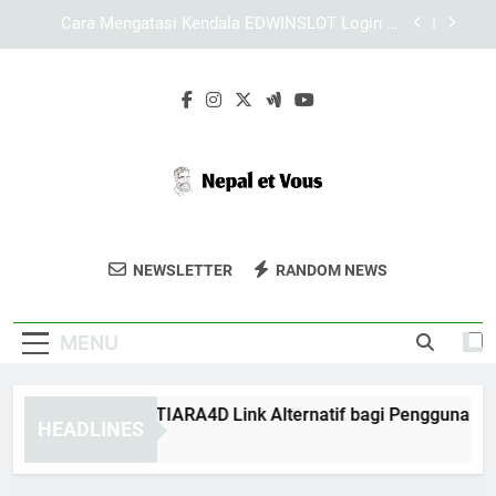
Skip
Login Edwinslot Lewat Safari untuk Pengguna
to
iPhone dengan Akses Lebih Aman
content
Tips Memilih Browser yang Tepat untuk Login
Lebah4D
Mengenal Fungsi TIARA4D Link Alternatif bagi
Pengguna
Cara Mengatasi Kendala EDWINSLOT Login di
Berbagai Perangkat
Login Edwinslot Lewat Safari untuk Pengguna
iPhone dengan Akses Lebih Aman
Nepal Et Vous
Jelajahi Keindahan Nepal Dengan Panduan
Tips Memilih Browser yang Tepat untuk Login
NEWSLETTER
RANDOM NEWS
Lebah4D
Dari Nepal Et Vous.
MENU
ngenal Fungsi TIARA4D Link Alternatif bagi Pengguna
HEADLINES
Weeks Ago