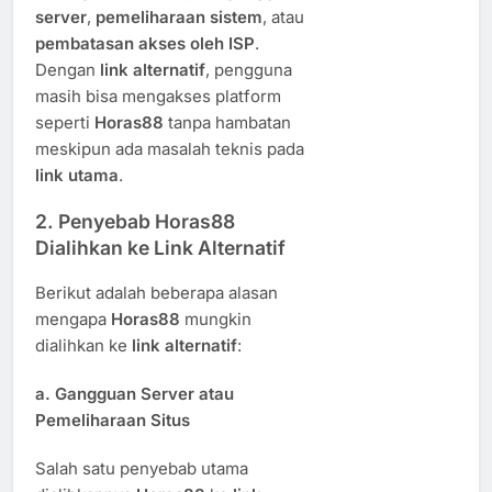
server
,
pemeliharaan sistem
, atau
pembatasan akses oleh ISP
.
Dengan
link alternatif
, pengguna
masih bisa mengakses platform
seperti
Horas88
tanpa hambatan
meskipun ada masalah teknis pada
link utama
.
2. Penyebab Horas88
Dialihkan ke Link Alternatif
Berikut adalah beberapa alasan
mengapa
Horas88
mungkin
dialihkan ke
link alternatif
:
a.
Gangguan Server atau
Pemeliharaan Situs
Salah satu penyebab utama