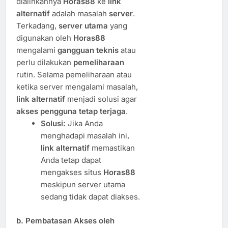
dialihkannya
Horas88
ke
link
alternatif
adalah masalah
server
.
Terkadang,
server utama
yang
digunakan oleh
Horas88
mengalami
gangguan teknis
atau
perlu dilakukan
pemeliharaan
rutin. Selama pemeliharaan atau
ketika server mengalami masalah,
link alternatif
menjadi solusi agar
akses pengguna tetap terjaga
.
Solusi:
Jika Anda
menghadapi masalah ini,
link alternatif
memastikan
Anda tetap dapat
mengakses situs
Horas88
meskipun server utama
sedang tidak dapat diakses.
b.
Pembatasan Akses oleh