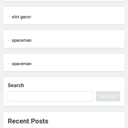
slot gacor
spaceman
spaceman
Search
SEARCH
Recent Posts