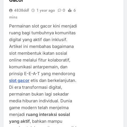
4838ddf
1 year ago
0
6
mins
Permainan slot gacor kini menjadi
ruang bagi tumbuhnya komunitas
digital yang aktif dan inklusif.
Artikel ini membahas bagaimana
slot membentuk ikatan sosial
online melalui fitur kolaboratif,
komunikasi antarpemain, dan
prinsip E-E-A-T yang mendorong
slot gacor
etis dan berkelanjutan.
Di era transformasi digital,
permainan bukan lagi sekadar
media hiburan individual. Dunia
game modern telah menjelma
menjadi
ruang interaksi sosial
yang aktif
, bahkan mampu