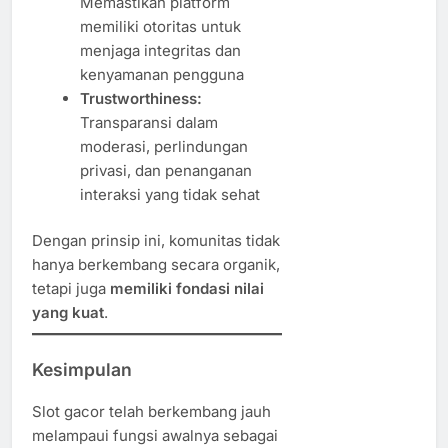
Memastikan platform
memiliki otoritas untuk
menjaga integritas dan
kenyamanan pengguna
Trustworthiness:
Transparansi dalam
moderasi, perlindungan
privasi, dan penanganan
interaksi yang tidak sehat
Dengan prinsip ini, komunitas tidak
hanya berkembang secara organik,
tetapi juga
memiliki fondasi nilai
yang kuat
.
Kesimpulan
Slot gacor telah berkembang jauh
melampaui fungsi awalnya sebagai