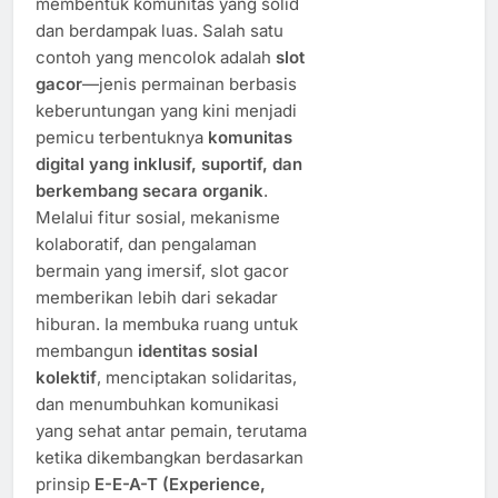
membentuk komunitas yang solid
dan berdampak luas. Salah satu
contoh yang mencolok adalah
slot
gacor
—jenis permainan berbasis
keberuntungan yang kini menjadi
pemicu terbentuknya
komunitas
digital yang inklusif, suportif, dan
berkembang secara organik
.
Melalui fitur sosial, mekanisme
kolaboratif, dan pengalaman
bermain yang imersif, slot gacor
memberikan lebih dari sekadar
hiburan. Ia membuka ruang untuk
membangun
identitas sosial
kolektif
, menciptakan solidaritas,
dan menumbuhkan komunikasi
yang sehat antar pemain, terutama
ketika dikembangkan berdasarkan
prinsip
E-E-A-T (Experience,