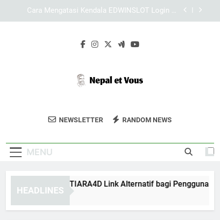
Skip
Login Edwinslot Lewat Safari untuk Pengguna
to
iPhone dengan Akses Lebih Aman
content
Tips Memilih Browser yang Tepat untuk Login
Lebah4D
Mengenal Fungsi TIARA4D Link Alternatif bagi
Pengguna
Cara Mengatasi Kendala EDWINSLOT Login di
Berbagai Perangkat
Login Edwinslot Lewat Safari untuk Pengguna
iPhone dengan Akses Lebih Aman
Nepal Et Vous
Jelajahi Keindahan Nepal Dengan Panduan
Tips Memilih Browser yang Tepat untuk Login
NEWSLETTER
RANDOM NEWS
Lebah4D
Dari Nepal Et Vous.
MENU
ngenal Fungsi TIARA4D Link Alternatif bagi Pengguna
HEADLINES
Weeks Ago