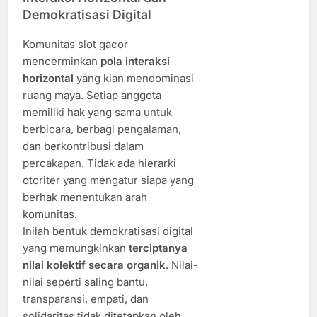
Demokratisasi Digital
Komunitas slot gacor
mencerminkan
pola interaksi
horizontal
yang kian mendominasi
ruang maya. Setiap anggota
memiliki hak yang sama untuk
berbicara, berbagi pengalaman,
dan berkontribusi dalam
percakapan. Tidak ada hierarki
otoriter yang mengatur siapa yang
berhak menentukan arah
komunitas.
Inilah bentuk demokratisasi digital
yang memungkinkan
terciptanya
nilai kolektif secara organik
. Nilai-
nilai seperti saling bantu,
transparansi, empati, dan
solidaritas tidak ditetapkan oleh