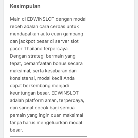
Kesimpulan
Main di EDWINSLOT dengan modal
receh adalah cara cerdas untuk
mendapatkan auto cuan gampang
dan jackpot besar di server slot
gacor Thailand terpercaya.
Dengan strategi bermain yang
tepat, pemanfaatan bonus secara
maksimal, serta kesabaran dan
konsistensi, modal kecil Anda
dapat berkembang menjadi
keuntungan besar. EDWINSLOT
adalah platform aman, terpercaya,
dan sangat cocok bagi semua
pemain yang ingin cuan maksimal
tanpa harus mengeluarkan modal
besar.