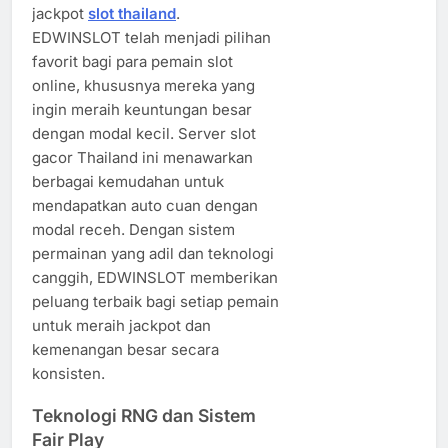
jackpot
slot thailand
.
EDWINSLOT telah menjadi pilihan
favorit bagi para pemain slot
online, khususnya mereka yang
ingin meraih keuntungan besar
dengan modal kecil. Server slot
gacor Thailand ini menawarkan
berbagai kemudahan untuk
mendapatkan auto cuan dengan
modal receh. Dengan sistem
permainan yang adil dan teknologi
canggih, EDWINSLOT memberikan
peluang terbaik bagi setiap pemain
untuk meraih jackpot dan
kemenangan besar secara
konsisten.
Teknologi RNG dan Sistem
Fair Play