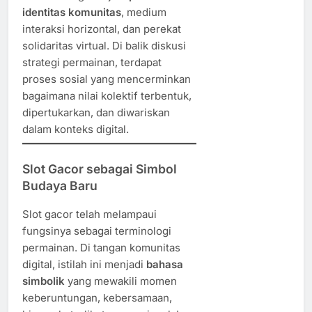
identitas komunitas
, medium
interaksi horizontal, dan perekat
solidaritas virtual. Di balik diskusi
strategi permainan, terdapat
proses sosial yang mencerminkan
bagaimana nilai kolektif terbentuk,
dipertukarkan, dan diwariskan
dalam konteks digital.
Slot Gacor sebagai Simbol
Budaya Baru
Slot gacor telah melampaui
fungsinya sebagai terminologi
permainan. Di tangan komunitas
digital, istilah ini menjadi
bahasa
simbolik
yang mewakili momen
keberuntungan, kebersamaan,