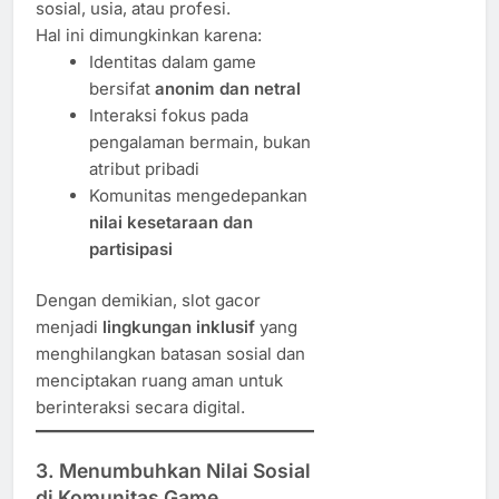
sosial, usia, atau profesi.
Hal ini dimungkinkan karena:
Identitas dalam game
bersifat
anonim dan netral
Interaksi fokus pada
pengalaman bermain, bukan
atribut pribadi
Komunitas mengedepankan
nilai kesetaraan dan
partisipasi
Dengan demikian, slot gacor
menjadi
lingkungan inklusif
yang
menghilangkan batasan sosial dan
menciptakan ruang aman untuk
berinteraksi secara digital.
3.
Menumbuhkan Nilai Sosial
di Komunitas Game