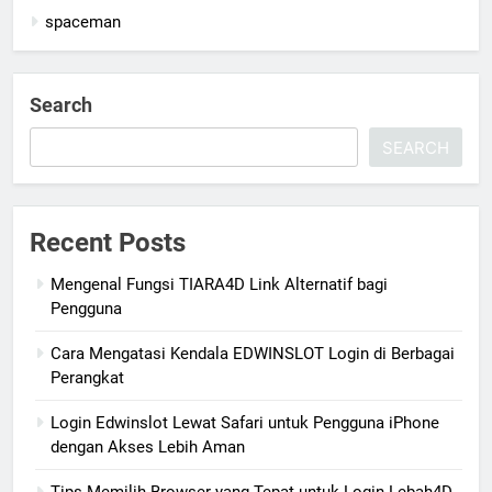
spaceman
Search
SEARCH
Recent Posts
Mengenal Fungsi TIARA4D Link Alternatif bagi
Pengguna
Cara Mengatasi Kendala EDWINSLOT Login di Berbagai
Perangkat
Login Edwinslot Lewat Safari untuk Pengguna iPhone
dengan Akses Lebih Aman
Tips Memilih Browser yang Tepat untuk Login Lebah4D