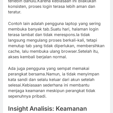
terlebih dahulu.Karena kebiasaan ini dilakukan
konsisten, proses login terasa lebih aman dan
teratur.
Contoh lain adalah pengguna laptop yang sering
membuka banyak tab.Suatu hari, halaman login
terasa lambat dan tidak merespons.Ia tidak
langsung mengulang proses berkali-kali, tetapi
menutup tab yang tidak diperlukan, membersihkan
cache, lalu membuka ulang browser.Setelah itu,
akses kembali berjalan normal.
Ada juga pengguna yang sempat memakai
perangkat bersama.Namun, ia tidak menyimpan
kata sandi dan selalu keluar dari akun setelah
selesai.Kebiasaan sederhana ini membantu
menjaga keamanan meskipun perangkat tidak
sepenuhnya pribadi.
Insight Analisis: Keamanan