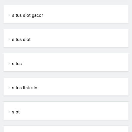
situs slot gacor
situs slot
situs
situs link slot
slot