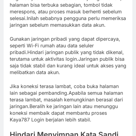
halaman bisa terbuka sebagian, tombol tidak
merespons, atau proses masuk berhenti sebelum
selesai.Inilah sebabnya pengguna perlu memeriksa
jaringan sebelum memasukkan data akun.
Gunakan jaringan pribadi yang dapat dipercaya,
seperti Wi-Fi rumah atau data seluler
pribadi.Hindari jaringan publik yang tidak dikenal,
terutama untuk aktivitas login.Jaringan publik bisa
saja tidak stabil dan kurang ideal untuk akses yang
melibatkan data akun.
Jika koneksi terasa lambat, coba buka halaman
lain sebagai pembanding.Apabila semua halaman
terasa lambat, masalah kemungkinan berasal dari
jaringan.Beralih ke jaringan lain atau menunggu
koneksi membaik dapat membantu proses
Kaya787 Login berjalan lebih stabil.
Hindari Menyimpan Kata Sandi