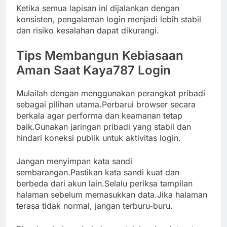
Ketika semua lapisan ini dijalankan dengan
konsisten, pengalaman login menjadi lebih stabil
dan risiko kesalahan dapat dikurangi.
Tips Membangun Kebiasaan
Aman Saat Kaya787 Login
Mulailah dengan menggunakan perangkat pribadi
sebagai pilihan utama.Perbarui browser secara
berkala agar performa dan keamanan tetap
baik.Gunakan jaringan pribadi yang stabil dan
hindari koneksi publik untuk aktivitas login.
Jangan menyimpan kata sandi
sembarangan.Pastikan kata sandi kuat dan
berbeda dari akun lain.Selalu periksa tampilan
halaman sebelum memasukkan data.Jika halaman
terasa tidak normal, jangan terburu-buru.