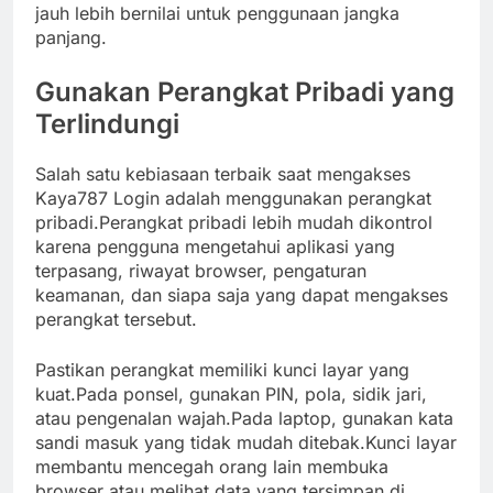
jauh lebih bernilai untuk penggunaan jangka
panjang.
Gunakan Perangkat Pribadi yang
Terlindungi
Salah satu kebiasaan terbaik saat mengakses
Kaya787 Login adalah menggunakan perangkat
pribadi.Perangkat pribadi lebih mudah dikontrol
karena pengguna mengetahui aplikasi yang
terpasang, riwayat browser, pengaturan
keamanan, dan siapa saja yang dapat mengakses
perangkat tersebut.
Pastikan perangkat memiliki kunci layar yang
kuat.Pada ponsel, gunakan PIN, pola, sidik jari,
atau pengenalan wajah.Pada laptop, gunakan kata
sandi masuk yang tidak mudah ditebak.Kunci layar
membantu mencegah orang lain membuka
browser atau melihat data yang tersimpan di