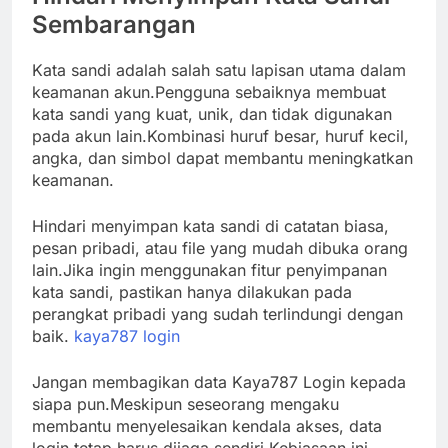
Sembarangan
Kata sandi adalah salah satu lapisan utama dalam
keamanan akun.Pengguna sebaiknya membuat
kata sandi yang kuat, unik, dan tidak digunakan
pada akun lain.Kombinasi huruf besar, huruf kecil,
angka, dan simbol dapat membantu meningkatkan
keamanan.
Hindari menyimpan kata sandi di catatan biasa,
pesan pribadi, atau file yang mudah dibuka orang
lain.Jika ingin menggunakan fitur penyimpanan
kata sandi, pastikan hanya dilakukan pada
perangkat pribadi yang sudah terlindungi dengan
baik.
kaya787 login
Jangan membagikan data Kaya787 Login kepada
siapa pun.Meskipun seseorang mengaku
membantu menyelesaikan kendala akses, data
login tetap harus dijaga sendiri.Kebiasaan ini