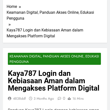
Home
Keamanan Digital, Panduan Akses Online, Edukasi
Pengguna
Kaya787 Login dan Kebiasaan Aman dalam
Mengakses Platform Digital
KEAMANAN DIGITAL, PANDUAN AKSES ONLINE, EDUKASI
PENGGUNA
Kaya787 Login dan
Kebiasaan Aman dalam
Mengakses Platform Digital
0
4838ddf
3 Months Ago
16 Mins