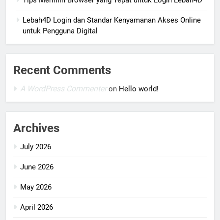
Lebah4D Login dan Standar Kenyamanan Akses Online
untuk Pengguna Digital
Recent Comments
A WordPress Commenter
on
Hello world!
Archives
July 2026
June 2026
May 2026
April 2026