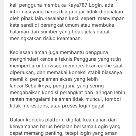
kali pengguna membuka Kaya787 Login, ada
informasi yang harus dijaga agar tidak digunakan
oleh pihak lain.Kesalahan kecil seperti menyimpan
kata sandi di perangkat umum atau membuka
halaman dari sumber yang tidak jelas dapat
meningkatkan risiko keamanan.
Kebiasaan aman juga membantu pengguna
menghindari kendala teknis.Pengguna yang rutin
memperbarui browser, membersihkan cache saat
diperlukan, dan memakai koneksi stabil biasanya
memiliki pengalaman akses yang lebih
lancar.Sebaliknya, pengguna yang sering
mengabaikan kondisi perangkat dan jaringan lebih
rentan mengalami halaman tidak muncul, tombol
tidak merespons, atau proses login gagal.
Dalam konteks platform digital, keamanan dan
kenyamanan harus berjalan bersama.Login yang
cepat memang penting, tetapi login yang aman