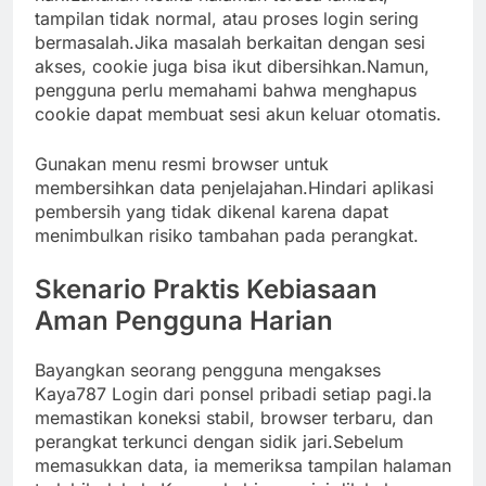
tampilan tidak normal, atau proses login sering
bermasalah.Jika masalah berkaitan dengan sesi
akses, cookie juga bisa ikut dibersihkan.Namun,
pengguna perlu memahami bahwa menghapus
cookie dapat membuat sesi akun keluar otomatis.
Gunakan menu resmi browser untuk
membersihkan data penjelajahan.Hindari aplikasi
pembersih yang tidak dikenal karena dapat
menimbulkan risiko tambahan pada perangkat.
Skenario Praktis Kebiasaan
Aman Pengguna Harian
Bayangkan seorang pengguna mengakses
Kaya787 Login dari ponsel pribadi setiap pagi.Ia
memastikan koneksi stabil, browser terbaru, dan
perangkat terkunci dengan sidik jari.Sebelum
memasukkan data, ia memeriksa tampilan halaman