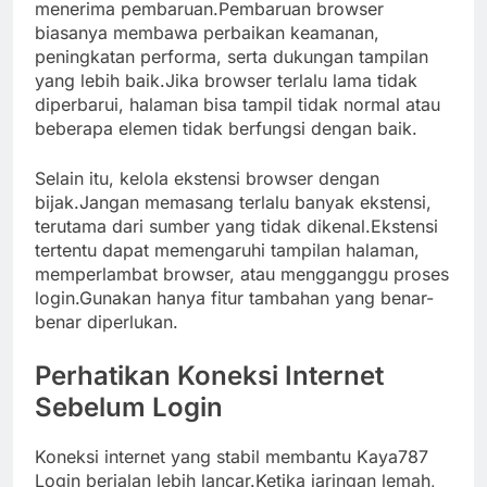
menerima pembaruan.Pembaruan browser
biasanya membawa perbaikan keamanan,
peningkatan performa, serta dukungan tampilan
yang lebih baik.Jika browser terlalu lama tidak
diperbarui, halaman bisa tampil tidak normal atau
beberapa elemen tidak berfungsi dengan baik.
Selain itu, kelola ekstensi browser dengan
bijak.Jangan memasang terlalu banyak ekstensi,
terutama dari sumber yang tidak dikenal.Ekstensi
tertentu dapat memengaruhi tampilan halaman,
memperlambat browser, atau mengganggu proses
login.Gunakan hanya fitur tambahan yang benar-
benar diperlukan.
Perhatikan Koneksi Internet
Sebelum Login
Koneksi internet yang stabil membantu Kaya787
Login berjalan lebih lancar.Ketika jaringan lemah,