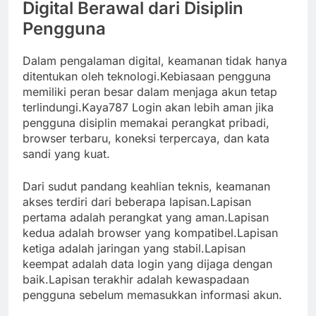
Digital Berawal dari Disiplin
Pengguna
Dalam pengalaman digital, keamanan tidak hanya
ditentukan oleh teknologi.Kebiasaan pengguna
memiliki peran besar dalam menjaga akun tetap
terlindungi.Kaya787 Login akan lebih aman jika
pengguna disiplin memakai perangkat pribadi,
browser terbaru, koneksi terpercaya, dan kata
sandi yang kuat.
Dari sudut pandang keahlian teknis, keamanan
akses terdiri dari beberapa lapisan.Lapisan
pertama adalah perangkat yang aman.Lapisan
kedua adalah browser yang kompatibel.Lapisan
ketiga adalah jaringan yang stabil.Lapisan
keempat adalah data login yang dijaga dengan
baik.Lapisan terakhir adalah kewaspadaan
pengguna sebelum memasukkan informasi akun.