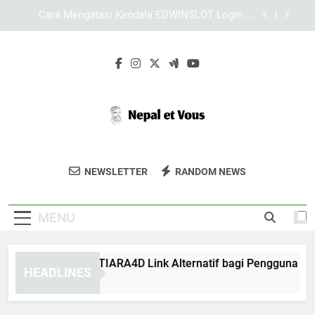
Skip
Login Edwinslot Lewat Safari untuk Pengguna
to
iPhone dengan Akses Lebih Aman
content
Tips Memilih Browser yang Tepat untuk Login
Lebah4D
Mengenal Fungsi TIARA4D Link Alternatif bagi
Pengguna
Cara Mengatasi Kendala EDWINSLOT Login di
Berbagai Perangkat
Login Edwinslot Lewat Safari untuk Pengguna
iPhone dengan Akses Lebih Aman
Nepal Et Vous
Jelajahi Keindahan Nepal Dengan Panduan
Tips Memilih Browser yang Tepat untuk Login
NEWSLETTER
RANDOM NEWS
Lebah4D
Dari Nepal Et Vous.
MENU
ngenal Fungsi TIARA4D Link Alternatif bagi Pengguna
HEADLINES
Month Ago