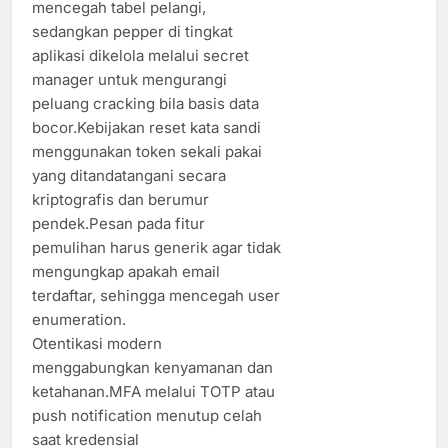
mencegah tabel pelangi,
sedangkan pepper di tingkat
aplikasi dikelola melalui secret
manager untuk mengurangi
peluang cracking bila basis data
bocor.Kebijakan reset kata sandi
menggunakan token sekali pakai
yang ditandatangani secara
kriptografis dan berumur
pendek.Pesan pada fitur
pemulihan harus generik agar tidak
mengungkap apakah email
terdaftar, sehingga mencegah user
enumeration.
Otentikasi modern
menggabungkan kenyamanan dan
ketahanan.MFA melalui TOTP atau
push notification menutup celah
saat kredensial