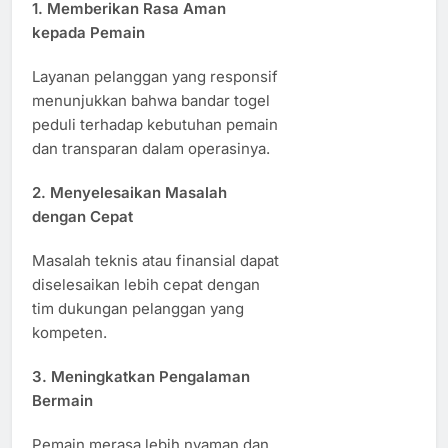
1. Memberikan Rasa Aman
kepada Pemain
Layanan pelanggan yang responsif
menunjukkan bahwa bandar togel
peduli terhadap kebutuhan pemain
dan transparan dalam operasinya.
2. Menyelesaikan Masalah
dengan Cepat
Masalah teknis atau finansial dapat
diselesaikan lebih cepat dengan
tim dukungan pelanggan yang
kompeten.
3. Meningkatkan Pengalaman
Bermain
Pemain merasa lebih nyaman dan