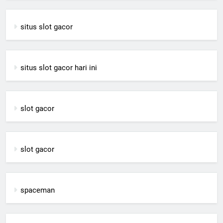
situs slot gacor
situs slot gacor hari ini
slot gacor
slot gacor
spaceman