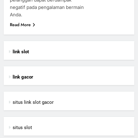
negatif pada pengalaman bermain
Anda.
Read More
link slot
link gacor
situs link slot gacor
situs slot