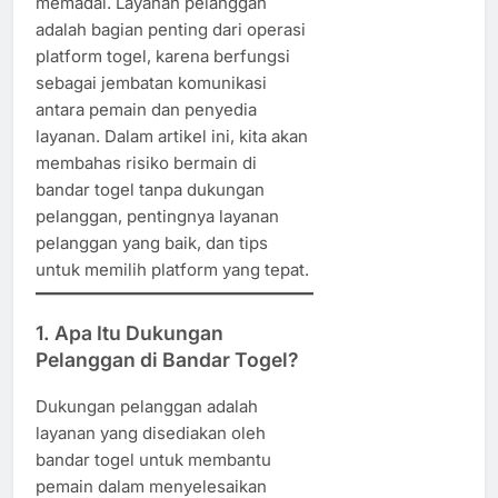
memadai. Layanan pelanggan
adalah bagian penting dari operasi
platform togel, karena berfungsi
sebagai jembatan komunikasi
antara pemain dan penyedia
layanan. Dalam artikel ini, kita akan
membahas risiko bermain di
bandar togel tanpa dukungan
pelanggan, pentingnya layanan
pelanggan yang baik, dan tips
untuk memilih platform yang tepat.
1. Apa Itu Dukungan
Pelanggan di Bandar Togel?
Dukungan pelanggan adalah
layanan yang disediakan oleh
bandar togel untuk membantu
pemain dalam menyelesaikan