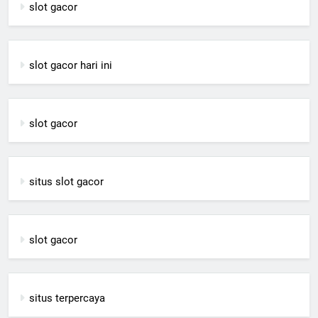
slot gacor
slot gacor hari ini
slot gacor
situs slot gacor
slot gacor
situs terpercaya