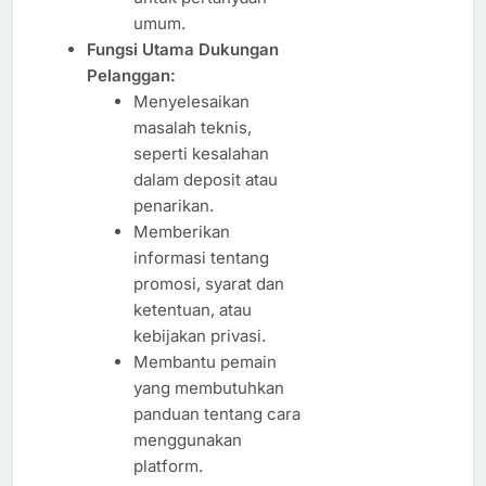
umum.
Fungsi Utama Dukungan
Pelanggan:
Menyelesaikan
masalah teknis,
seperti kesalahan
dalam deposit atau
penarikan.
Memberikan
informasi tentang
promosi, syarat dan
ketentuan, atau
kebijakan privasi.
Membantu pemain
yang membutuhkan
panduan tentang cara
menggunakan
platform.