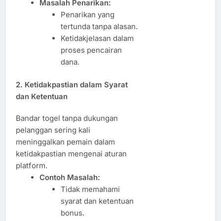
Masalah Penarikan:
Penarikan yang
tertunda tanpa alasan.
Ketidakjelasan dalam
proses pencairan
dana.
2. Ketidakpastian dalam Syarat
dan Ketentuan
Bandar togel tanpa dukungan
pelanggan sering kali
meninggalkan pemain dalam
ketidakpastian mengenai aturan
platform.
Contoh Masalah:
Tidak memahami
syarat dan ketentuan
bonus.