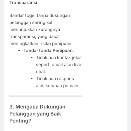
Transparansi
Bandar togel tanpa dukungan
pelanggan sering kali
menunjukkan kurangnya
transparansi, yang dapat
meningkatkan risiko penipuan.
Tanda-Tanda Penipuan:
Tidak ada kontak jelas
seperti email atau live
chat.
Tidak ada respons
atas keluhan pemain.
3. Mengapa Dukungan
Pelanggan yang Baik
Penting?