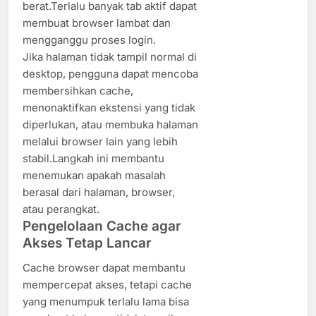
berat.Terlalu banyak tab aktif dapat
membuat browser lambat dan
mengganggu proses login.
Jika halaman tidak tampil normal di
desktop, pengguna dapat mencoba
membersihkan cache,
menonaktifkan ekstensi yang tidak
diperlukan, atau membuka halaman
melalui browser lain yang lebih
stabil.Langkah ini membantu
menemukan apakah masalah
berasal dari halaman, browser,
atau perangkat.
Pengelolaan Cache agar
Akses Tetap Lancar
Cache browser dapat membantu
mempercepat akses, tetapi cache
yang menumpuk terlalu lama bisa