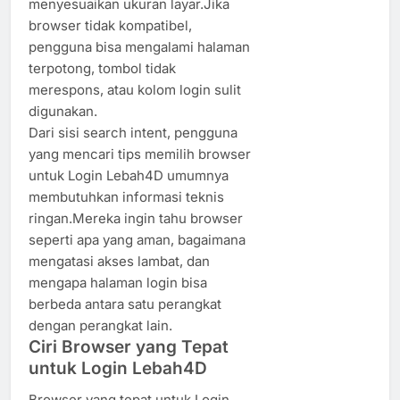
menyesuaikan ukuran layar.Jika
browser tidak kompatibel,
pengguna bisa mengalami halaman
terpotong, tombol tidak
merespons, atau kolom login sulit
digunakan.
Dari sisi search intent, pengguna
yang mencari tips memilih browser
untuk Login Lebah4D umumnya
membutuhkan informasi teknis
ringan.Mereka ingin tahu browser
seperti apa yang aman, bagaimana
mengatasi akses lambat, dan
mengapa halaman login bisa
berbeda antara satu perangkat
dengan perangkat lain.
Ciri Browser yang Tepat
untuk Login Lebah4D
Browser yang tepat untuk Login