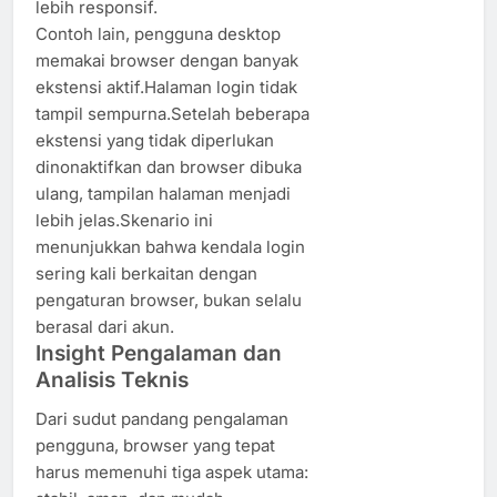
lebih responsif.
Contoh lain, pengguna desktop
memakai browser dengan banyak
ekstensi aktif.Halaman login tidak
tampil sempurna.Setelah beberapa
ekstensi yang tidak diperlukan
dinonaktifkan dan browser dibuka
ulang, tampilan halaman menjadi
lebih jelas.Skenario ini
menunjukkan bahwa kendala login
sering kali berkaitan dengan
pengaturan browser, bukan selalu
berasal dari akun.
Insight Pengalaman dan
Analisis Teknis
Dari sudut pandang pengalaman
pengguna, browser yang tepat
harus memenuhi tiga aspek utama: