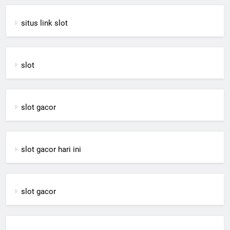
situs link slot
slot
slot gacor
slot gacor hari ini
slot gacor