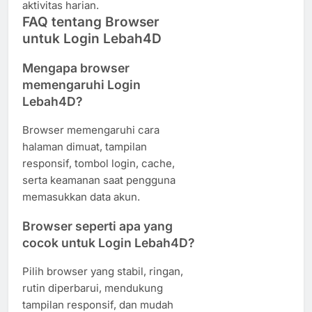
aktivitas harian.
FAQ tentang Browser
untuk Login Lebah4D
Mengapa browser
memengaruhi Login
Lebah4D?
Browser memengaruhi cara
halaman dimuat, tampilan
responsif, tombol login, cache,
serta keamanan saat pengguna
memasukkan data akun.
Browser seperti apa yang
cocok untuk Login Lebah4D?
Pilih browser yang stabil, ringan,
rutin diperbarui, mendukung
tampilan responsif, dan mudah