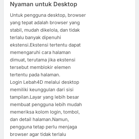
Nyaman untuk Desktop
Untuk pengguna desktop, browser
yang tepat adalah browser yang
stabil, mudah dikelola, dan tidak
terlalu banyak dipenuhi
ekstensi.Ekstensi tertentu dapat
memengaruhi cara halaman
dimuat, terutama jika ekstensi
tersebut memblokir elemen
tertentu pada halaman.
Login Lebah4D melalui desktop
memiliki keunggulan dari sisi
tampilan.Layar yang lebih besar
membuat pengguna lebih mudah
memeriksa kolom login, tombol,
dan detail halaman.Namun,
pengguna tetap perlu menjaga
browser agar tidak terlalu