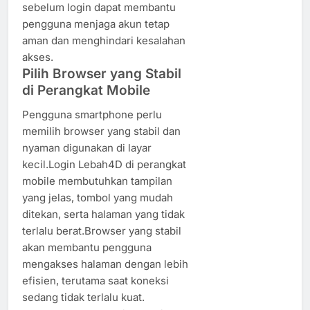
sebelum login dapat membantu
pengguna menjaga akun tetap
aman dan menghindari kesalahan
akses.
Pilih Browser yang Stabil
di Perangkat Mobile
Pengguna smartphone perlu
memilih browser yang stabil dan
nyaman digunakan di layar
kecil.Login Lebah4D di perangkat
mobile membutuhkan tampilan
yang jelas, tombol yang mudah
ditekan, serta halaman yang tidak
terlalu berat.Browser yang stabil
akan membantu pengguna
mengakses halaman dengan lebih
efisien, terutama saat koneksi
sedang tidak terlalu kuat.