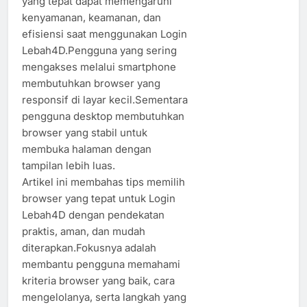
yang tepat dapat memengaruhi
kenyamanan, keamanan, dan
efisiensi saat menggunakan Login
Lebah4D.Pengguna yang sering
mengakses melalui smartphone
membutuhkan browser yang
responsif di layar kecil.Sementara
pengguna desktop membutuhkan
browser yang stabil untuk
membuka halaman dengan
tampilan lebih luas.
Artikel ini membahas tips memilih
browser yang tepat untuk Login
Lebah4D dengan pendekatan
praktis, aman, dan mudah
diterapkan.Fokusnya adalah
membantu pengguna memahami
kriteria browser yang baik, cara
mengelolanya, serta langkah yang