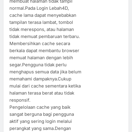
membuat halaman tidak tampil
normal.Pada Login Lebah4D,
cache lama dapat menyebabkan
tampilan terasa lambat, tombol
tidak merespons, atau halaman
tidak memuat pembaruan terbaru.
Membersihkan cache secara
berkala dapat membantu browser
memuat halaman dengan lebih
segar.Pengguna tidak perlu
menghapus semua data jika belum
memahami dampaknya.Cukup
mulai dari cache sementara ketika
halaman terasa berat atau tidak
responsif.
Pengelolaan cache yang baik
sangat berguna bagi pengguna
aktif yang sering login melalui
perangkat yang sama.Dengan