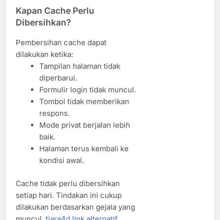
Kapan Cache Perlu
Dibersihkan?
Pembersihan cache dapat
dilakukan ketika:
Tampilan halaman tidak
diperbarui.
Formulir login tidak muncul.
Tombol tidak memberikan
respons.
Mode privat berjalan lebih
baik.
Halaman terus kembali ke
kondisi awal.
Cache tidak perlu dibersihkan
setiap hari. Tindakan ini cukup
dilakukan berdasarkan gejala yang
muncul.
tiara4d link alternatif