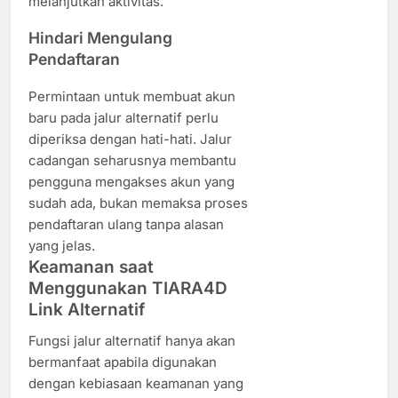
melanjutkan aktivitas.
Hindari Mengulang
Pendaftaran
Permintaan untuk membuat akun
baru pada jalur alternatif perlu
diperiksa dengan hati-hati. Jalur
cadangan seharusnya membantu
pengguna mengakses akun yang
sudah ada, bukan memaksa proses
pendaftaran ulang tanpa alasan
yang jelas.
Keamanan saat
Menggunakan TIARA4D
Link Alternatif
Fungsi jalur alternatif hanya akan
bermanfaat apabila digunakan
dengan kebiasaan keamanan yang