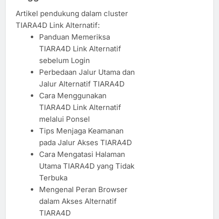
Artikel pendukung dalam cluster
TIARA4D Link Alternatif:
Panduan Memeriksa
TIARA4D Link Alternatif
sebelum Login
Perbedaan Jalur Utama dan
Jalur Alternatif TIARA4D
Cara Menggunakan
TIARA4D Link Alternatif
melalui Ponsel
Tips Menjaga Keamanan
pada Jalur Akses TIARA4D
Cara Mengatasi Halaman
Utama TIARA4D yang Tidak
Terbuka
Mengenal Peran Browser
dalam Akses Alternatif
TIARA4D