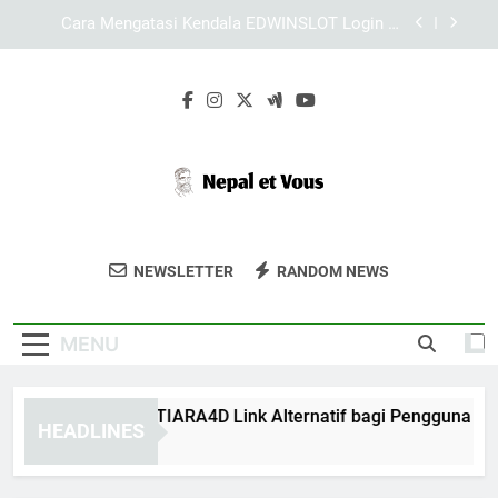
Skip
Login Edwinslot Lewat Safari untuk Pengguna
to
iPhone dengan Akses Lebih Aman
content
Tips Memilih Browser yang Tepat untuk Login
Lebah4D
Mengenal Fungsi TIARA4D Link Alternatif bagi
Pengguna
Cara Mengatasi Kendala EDWINSLOT Login di
Berbagai Perangkat
Login Edwinslot Lewat Safari untuk Pengguna
iPhone dengan Akses Lebih Aman
Nepal Et Vous
Jelajahi Keindahan Nepal Dengan Panduan
Tips Memilih Browser yang Tepat untuk Login
NEWSLETTER
RANDOM NEWS
Lebah4D
Dari Nepal Et Vous.
MENU
ngenal Fungsi TIARA4D Link Alternatif bagi Pengguna
HEADLINES
Weeks Ago