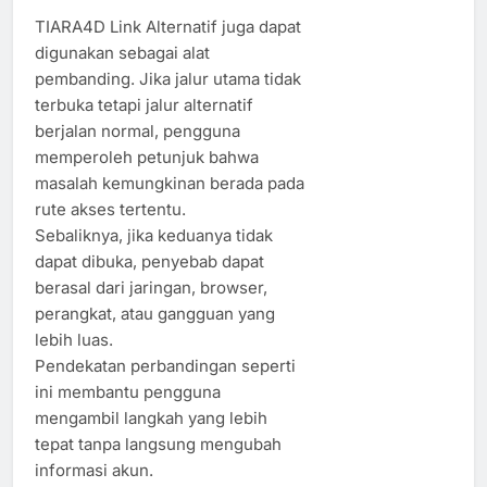
TIARA4D Link Alternatif juga dapat
digunakan sebagai alat
pembanding. Jika jalur utama tidak
terbuka tetapi jalur alternatif
berjalan normal, pengguna
memperoleh petunjuk bahwa
masalah kemungkinan berada pada
rute akses tertentu.
Sebaliknya, jika keduanya tidak
dapat dibuka, penyebab dapat
berasal dari jaringan, browser,
perangkat, atau gangguan yang
lebih luas.
Pendekatan perbandingan seperti
ini membantu pengguna
mengambil langkah yang lebih
tepat tanpa langsung mengubah
informasi akun.