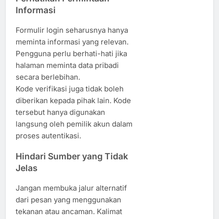
Informasi
Formulir login seharusnya hanya
meminta informasi yang relevan.
Pengguna perlu berhati-hati jika
halaman meminta data pribadi
secara berlebihan.
Kode verifikasi juga tidak boleh
diberikan kepada pihak lain. Kode
tersebut hanya digunakan
langsung oleh pemilik akun dalam
proses autentikasi.
Hindari Sumber yang Tidak
Jelas
Jangan membuka jalur alternatif
dari pesan yang menggunakan
tekanan atau ancaman. Kalimat