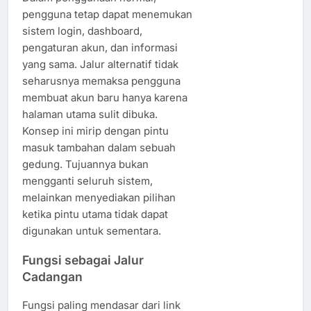
pengguna tetap dapat menemukan
sistem login, dashboard,
pengaturan akun, dan informasi
yang sama. Jalur alternatif tidak
seharusnya memaksa pengguna
membuat akun baru hanya karena
halaman utama sulit dibuka.
Konsep ini mirip dengan pintu
masuk tambahan dalam sebuah
gedung. Tujuannya bukan
mengganti seluruh sistem,
melainkan menyediakan pilihan
ketika pintu utama tidak dapat
digunakan untuk sementara.
Fungsi sebagai Jalur
Cadangan
Fungsi paling mendasar dari link