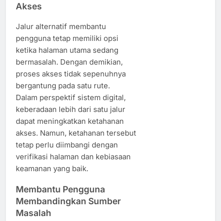
Akses
Jalur alternatif membantu
pengguna tetap memiliki opsi
ketika halaman utama sedang
bermasalah. Dengan demikian,
proses akses tidak sepenuhnya
bergantung pada satu rute.
Dalam perspektif sistem digital,
keberadaan lebih dari satu jalur
dapat meningkatkan ketahanan
akses. Namun, ketahanan tersebut
tetap perlu diimbangi dengan
verifikasi halaman dan kebiasaan
keamanan yang baik.
Membantu Pengguna
Membandingkan Sumber
Masalah