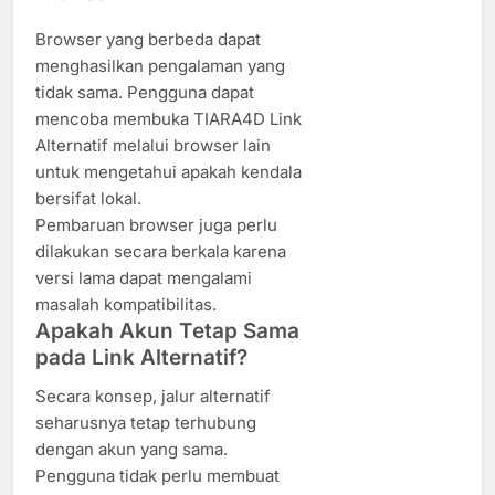
Browser yang berbeda dapat
menghasilkan pengalaman yang
tidak sama. Pengguna dapat
mencoba membuka TIARA4D Link
Alternatif melalui browser lain
untuk mengetahui apakah kendala
bersifat lokal.
Pembaruan browser juga perlu
dilakukan secara berkala karena
versi lama dapat mengalami
masalah kompatibilitas.
Apakah Akun Tetap Sama
pada Link Alternatif?
Secara konsep, jalur alternatif
seharusnya tetap terhubung
dengan akun yang sama.
Pengguna tidak perlu membuat