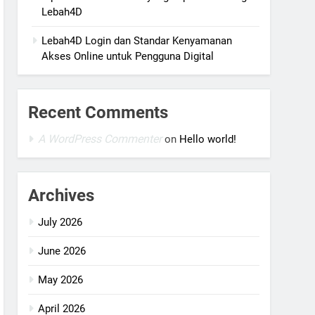
Lebah4D
Lebah4D Login dan Standar Kenyamanan
Akses Online untuk Pengguna Digital
Recent Comments
A WordPress Commenter
on
Hello world!
Archives
July 2026
June 2026
May 2026
April 2026