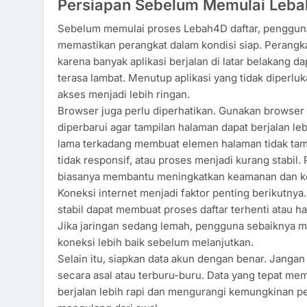
Persiapan Sebelum Memulai Leba
Sebelum memulai proses Lebah4D daftar, penggun
memastikan perangkat dalam kondisi siap. Perangkat
karena banyak aplikasi berjalan di latar belakang 
terasa lambat. Menutup aplikasi yang tidak diperl
akses menjadi lebih ringan.
Browser juga perlu diperhatikan. Gunakan browser
diperbarui agar tampilan halaman dapat berjalan le
lama terkadang membuat elemen halaman tidak tam
tidak responsif, atau proses menjadi kurang stabi
biasanya membantu meningkatkan keamanan dan kom
Koneksi internet menjadi faktor penting berikutnya.
stabil dapat membuat proses daftar terhenti atau h
Jika jaringan sedang lemah, pengguna sebaiknya 
koneksi lebih baik sebelum melanjutkan.
Selain itu, siapkan data akun dengan benar. Jangan
secara asal atau terburu-buru. Data yang tepat me
berjalan lebih rapi dan mengurangi kemungkinan 