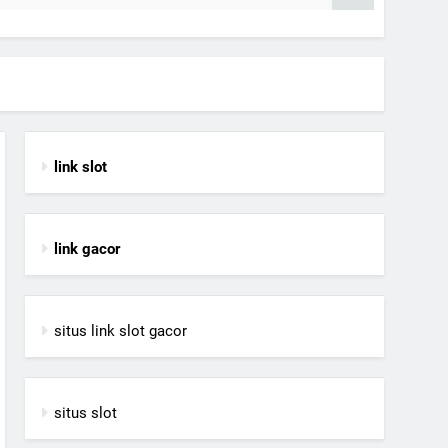
link slot
link gacor
situs link slot gacor
situs slot