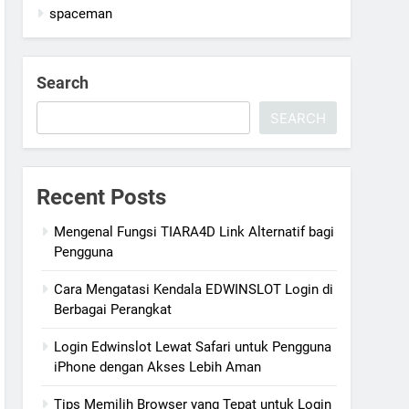
spaceman
Search
SEARCH
Recent Posts
Mengenal Fungsi TIARA4D Link Alternatif bagi
Pengguna
Cara Mengatasi Kendala EDWINSLOT Login di
Berbagai Perangkat
Login Edwinslot Lewat Safari untuk Pengguna
iPhone dengan Akses Lebih Aman
Tips Memilih Browser yang Tepat untuk Login