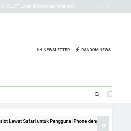
WINSLOT Login di Berbagai Perangkat
gguna iPhone dengan Akses Lebih Aman
owser yang Tepat untuk Login Lebah4D
TIARA4D Link Alternatif bagi Pengguna
NEWSLETTER
RANDOM NEWS
WINSLOT Login di Berbagai Perangkat
gguna iPhone dengan Akses Lebih Aman
owser yang Tepat untuk Login Lebah4D
Safari untuk Pengguna iPhone dengan Akses Lebih Aman