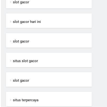
slot gacor
slot gacor hari ini
slot gacor
situs slot gacor
slot gacor
situs terpercaya