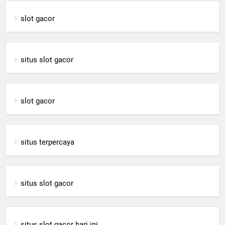
slot gacor
situs slot gacor
slot gacor
situs terpercaya
situs slot gacor
situs slot gacor hari ini