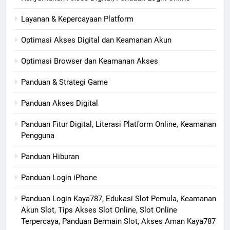
Layanan & Kepercayaan Platform
Optimasi Akses Digital dan Keamanan Akun
Optimasi Browser dan Keamanan Akses
Panduan & Strategi Game
Panduan Akses Digital
Panduan Fitur Digital, Literasi Platform Online, Keamanan
Pengguna
Panduan Hiburan
Panduan Login iPhone
Panduan Login Kaya787, Edukasi Slot Pemula, Keamanan
Akun Slot, Tips Akses Slot Online, Slot Online
Terpercaya, Panduan Bermain Slot, Akses Aman Kaya787