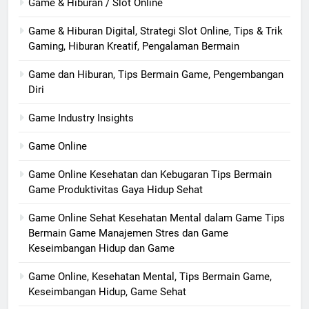
Game & Hiburan / Slot Online
Game & Hiburan Digital, Strategi Slot Online, Tips & Trik
Gaming, Hiburan Kreatif, Pengalaman Bermain
Game dan Hiburan, Tips Bermain Game, Pengembangan
Diri
Game Industry Insights
Game Online
Game Online Kesehatan dan Kebugaran Tips Bermain
Game Produktivitas Gaya Hidup Sehat
Game Online Sehat Kesehatan Mental dalam Game Tips
Bermain Game Manajemen Stres dan Game
Keseimbangan Hidup dan Game
Game Online, Kesehatan Mental, Tips Bermain Game,
Keseimbangan Hidup, Game Sehat