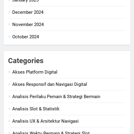
December 2024
November 2024
October 2024
Categories
Akses Platform Digital
Akses Responsif dan Navigasi Digital
Analisis Perilaku Pemain & Strategi Bermain
Analisis Slot & Statistik
Analisis UX & Arsitektur Navigasi
Analisis Waktu Bermain & Strategi Slot