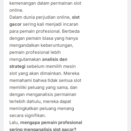
kemenangan dalam permainan slot
online.
Dalam dunia perjudian online,
slot
gacor
sering kali menjadi incaran
para pemain profesional. Berbeda
dengan pemain biasa yang hanya
mengandalkan keberuntungan,
pemain profesional lebih
mengutamakan
analisis dan
strategi
sebelum memilih mesin
slot yang akan dimainkan. Mereka
memahami bahwa tidak semua slot
memiliki peluang yang sama, dan
dengan menganalisis permainan
terlebih dahulu, mereka dapat
meningkatkan peluang menang
secara signifikan.
Lalu,
mengapa pemain profesional
sering menganalisis slot gacor?