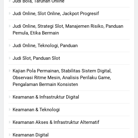
Judi Bola, Taruhan Online
Judi Online, Slot Online, Jackpot Progresif
Judi Online, Strategi Slot, Manajemen Risiko, Panduan
Pemula, Etika Bermain
Judi Online, Teknologi, Panduan
Judi Slot, Panduan Slot
Kajian Pola Permainan, Stabilitas Sistem Digital,
Observasi Ritme Mesin, Analisis Perilaku Game,
Pengalaman Bermain Konsisten
Keamanan & Infrastruktur Digital
Keamanan & Teknologi
Keamanan Akses & Infrastruktur Alternatif
Keamanan Digital