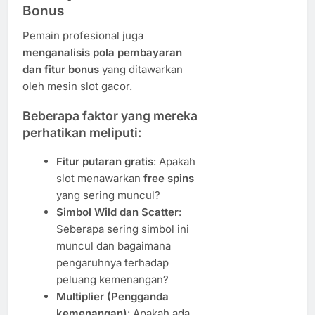
Bonus
Pemain profesional juga
menganalisis pola pembayaran
dan fitur bonus
yang ditawarkan
oleh mesin slot gacor.
Beberapa faktor yang mereka
perhatikan meliputi:
Fitur putaran gratis
: Apakah
slot menawarkan
free spins
yang sering muncul?
Simbol Wild dan Scatter
:
Seberapa sering simbol ini
muncul dan bagaimana
pengaruhnya terhadap
peluang kemenangan?
Multiplier (Pengganda
kemenangan)
: Apakah ada