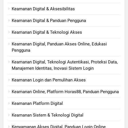
Keamanan Digital & Aksesibilitas
Keamanan Digital & Panduan Pengguna
Keamanan Digital & Teknologi Akses
Keamanan Digital, Panduan Akses Online, Edukasi
Pengguna
Keamanan Digital, Teknologi Autentikasi, Proteksi Data,
Manajemen Identitas, Inovasi Sistem Login
Keamanan Login dan Pemulihan Akses
Keamanan Online, Platform Horas88, Panduan Pengguna
Keamanan Platform Digital
Keamanan Sistem & Teknologi Digital
Kenyamanan Akses Digital, Panduan Login Online