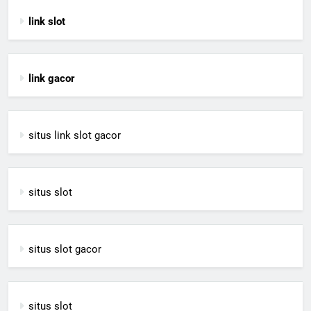
link slot
link gacor
situs link slot gacor
situs slot
situs slot gacor
situs slot