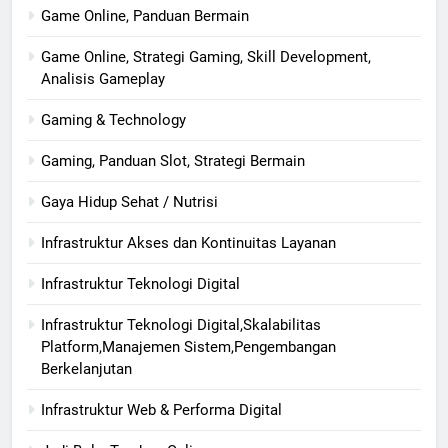
Game Online, Panduan Bermain
Game Online, Strategi Gaming, Skill Development,
Analisis Gameplay
Gaming & Technology
Gaming, Panduan Slot, Strategi Bermain
Gaya Hidup Sehat / Nutrisi
Infrastruktur Akses dan Kontinuitas Layanan
Infrastruktur Teknologi Digital
Infrastruktur Teknologi Digital,Skalabilitas
Platform,Manajemen Sistem,Pengembangan
Berkelanjutan
Infrastruktur Web & Performa Digital