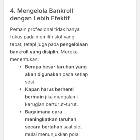
4. Mengelola Bankroll
dengan Lebih Efektif
Pemain profesional tidak hanya
fokus pada memilih slot yang
tepat, tetapi juga pada
pengelolaan
bankroll yang disiplin
. Mereka
menentukan:
Berapa besar taruhan yang
akan digunakan
pada setiap
sesi.
Kapan harus berhenti
bermain
jika mengalami
kerugian berturut-turut.
Bagaimana cara
meningkatkan taruhan
secara bertahap
saat slot
mulai menunjukkan pola