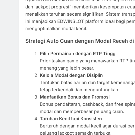
dan jackpot progresif memberikan kesempatan cua
menaikkan taruhan secara signifikan. Sistem trans
ini menjadikan EDWINSLOT platform ideal bagi pem
mengoptimalkan modal kecil.
Strategi Auto Cuan dengan Modal Receh 
Pilih Permainan dengan RTP Tinggi
Prioritaskan game yang menawarkan RTP tin
menang yang lebih besar.
Kelola Modal dengan Disiplin
Tentukan batas harian dan target kemenang
tetap terkendali dan menguntungkan.
Manfaatkan Bonus dan Promosi
Bonus pendaftaran, cashback, dan free spin
modal dan memperbesar peluang cuan.
Taruhan Kecil tapi Konsisten
Bertaruh dengan modal kecil agar durasi ber
peluang jackpot semakin terbuka.