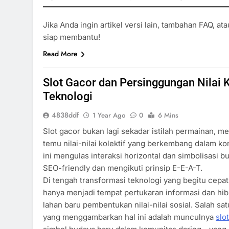
Jika Anda ingin artikel versi lain, tambahan FAQ, at
siap membantu!
Read More
Slot Gacor dan Persinggungan Nilai Ko
Teknologi
4838ddf
1 Year Ago
0
6 Mins
Slot gacor bukan lagi sekadar istilah permainan, mel
temu nilai-nilai kolektif yang berkembang dalam komu
ini mengulas interaksi horizontal dan simbolisasi b
SEO-friendly dan mengikuti prinsip E-E-A-T.
Di tengah transformasi teknologi yang begitu cepat,
hanya menjadi tempat pertukaran informasi dan hibu
lahan baru pembentukan nilai-nilai sosial. Salah s
yang menggambarkan hal ini adalah munculnya
slo