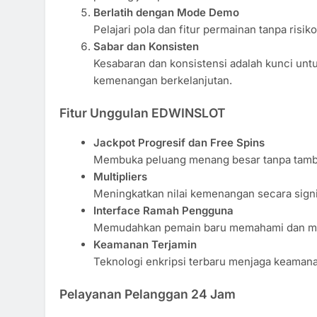
Berlatih dengan Mode Demo
Pelajari pola dan fitur permainan tanpa risik
Sabar dan Konsisten
Kesabaran dan konsistensi adalah kunci unt
kemenangan berkelanjutan.
Fitur Unggulan EDWINSLOT
Jackpot Progresif dan Free Spins
Membuka peluang menang besar tanpa tamb
Multipliers
Meningkatkan nilai kemenangan secara signi
Interface Ramah Pengguna
Memudahkan pemain baru memahami dan me
Keamanan Terjamin
Teknologi enkripsi terbaru menjaga keamanan
Pelayanan Pelanggan 24 Jam