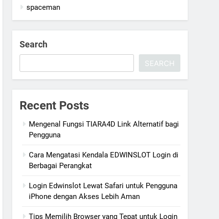
spaceman
Search
SEARCH
Recent Posts
Mengenal Fungsi TIARA4D Link Alternatif bagi
Pengguna
Cara Mengatasi Kendala EDWINSLOT Login di
Berbagai Perangkat
Login Edwinslot Lewat Safari untuk Pengguna
iPhone dengan Akses Lebih Aman
Tips Memilih Browser yang Tepat untuk Login