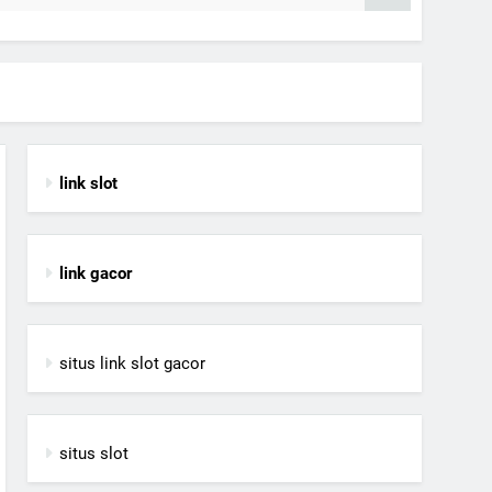
link slot
link gacor
situs link slot gacor
situs slot