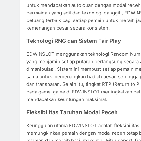
untuk mendapatkan auto cuan dengan modal receh
permainan yang adil dan teknologi canggih, EDW
peluang terbaik bagi setiap pemain untuk meraih j
kemenangan besar secara konsisten.
Teknologi RNG dan Sistem Fair Play
EDWINSLOT menggunakan teknologi Random Numb
yang menjamin setiap putaran berlangsung secara a
dimanipulasi. Sistem ini membuat setiap pemain me
sama untuk memenangkan hadiah besar, sehingga p
dan transparan. Selain itu, tingkat RTP (Return to P
pada game-game di EDWINSLOT meningkatkan pel
mendapatkan keuntungan maksimal.
Fleksibilitas Taruhan Modal Receh
Keunggulan utama EDWINSLOT adalah fleksibilitas 
memungkinkan pemain dengan modal receh tetap b
nyaman dan meraih hasil maksimal. Fitur seperti free