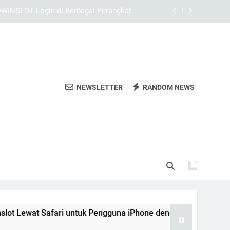
WINSLOT Login di Berbagai Perangkat
gguna iPhone dengan Akses Lebih Aman
owser yang Tepat untuk Login Lebah4D
TIARA4D Link Alternatif bagi Pengguna
NEWSLETTER
RANDOM NEWS
WINSLOT Login di Berbagai Perangkat
gguna iPhone dengan Akses Lebih Aman
owser yang Tepat untuk Login Lebah4D
Safari untuk Pengguna iPhone dengan Akses Lebih Aman