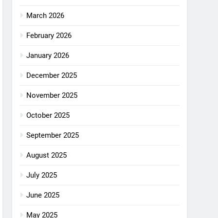
March 2026
February 2026
January 2026
December 2025
November 2025
October 2025
September 2025
August 2025
July 2025
June 2025
May 2025