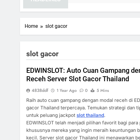
Home
slot gacor
slot gacor
EDWINSLOT: Auto Cuan Gampang de
Receh Server Slot Gacor Thailand
4838ddf
1 Year Ago
0
5 Mins
Raih auto cuan gampang dengan modal receh di ED
gacor Thailand terpercaya. Temukan strategi dan ti
untuk peluang jackpot
slot thailand
.
EDWINSLOT telah menjadi pilihan favorit bagi para 
khususnya mereka yang ingin meraih keuntungan 
kecil. Server slot gacor Thailand ini menawarkan 