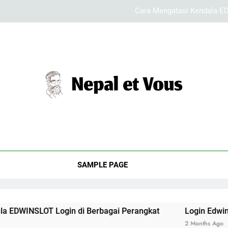
Cara Mengatasi Kendala ED
Login Edwinslot Lewat Safari untuk Pen
Tips Memilih Br
Mengenal Fungsi 
Cara Mengatasi Kendala ED
Login Edwinslot Lewat Safari untuk Pen
al Et Vous
Keindahan Nepal Dengan Panduan Dari Nepal Et Vous.
Tips Memilih Br
SAMPLE PAGE
T Login di Berbagai Perangkat
Login Edwinslot Lewat 
2 Months Ago