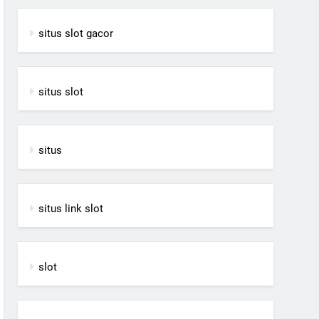
situs slot gacor
situs slot
situs
situs link slot
slot