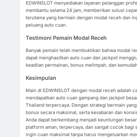
EDWINSLOT menyediakan layanan pelanggan profes
membantu selama 24 jam, memberikan solusi cepa
terutama yang bermain dengan modal receh dan in
peluang auto cuan.
Testimoni Pemain Modal Receh
Banyak pemain telah membuktikan bahwa modal r
dapat menghasilkan auto cuan dan jackpot menggi
keadilan permainan, bonus melimpah, dan kemudah
Kesimpulan
Main di EDWINSLOT dengan modal receh adalah ca
mendapatkan auto cuan gampang dan jackpot besar 
Thailand terpercaya. Dengan strategi bermain yang
bonus secara maksimal, serta kesabaran dan konsis
Anda dapat berkembang menjadi keuntungan besa
platform aman, terpercaya, dan sangat cocok bagi
ingin cuan maksimal tanpa harus mengeluarkan mod