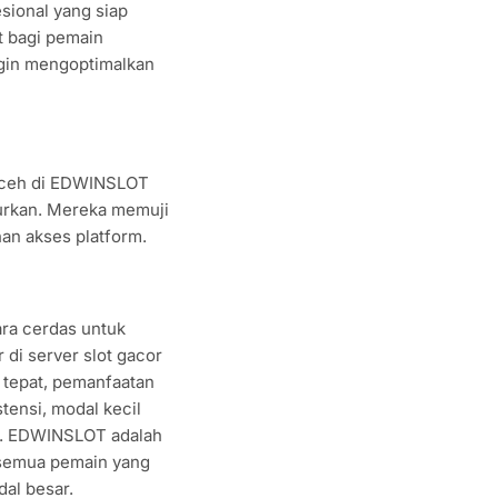
ional yang siap
t bagi pemain
gin mengoptimalkan
eceh di EDWINSLOT
urkan. Mereka memuji
an akses platform.
ra cerdas untuk
di server slot gacor
 tepat, pemanfaatan
tensi, modal kecil
r. EDWINSLOT adalah
 semua pemain yang
al besar.