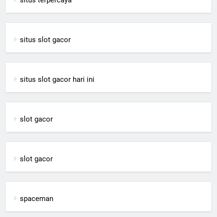
situs slot gacor
situs slot gacor hari ini
slot gacor
slot gacor
spaceman