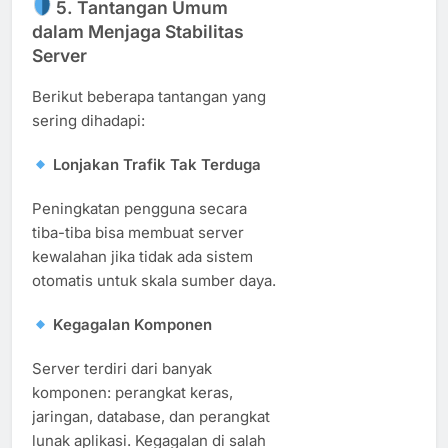
5. Tantangan Umum
dalam Menjaga Stabilitas
Server
Berikut beberapa tantangan yang
sering dihadapi:
Lonjakan Trafik Tak Terduga
Peningkatan pengguna secara
tiba-tiba bisa membuat server
kewalahan jika tidak ada sistem
otomatis untuk skala sumber daya.
Kegagalan Komponen
Server terdiri dari banyak
komponen: perangkat keras,
jaringan, database, dan perangkat
lunak aplikasi. Kegagalan di salah