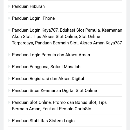
Panduan Hiburan
Panduan Login iPhone
Panduan Login Kaya787, Edukasi Slot Pemula, Keamanan
Akun Slot, Tips Akses Slot Online, Slot Online
Terpercaya, Panduan Bermain Slot, Akses Aman Kaya787
Panduan Login Pemula dan Akses Aman
Panduan Pengguna, Solusi Masalah
Panduan Registrasi dan Akses Digital
Panduan Situs Keamanan Digital Slot Online
Panduan Slot Online, Promo dan Bonus Slot, Tips
Bermain Aman, Edukasi Pemain CorlaSlot
Panduan Stabilitas Sistem Login