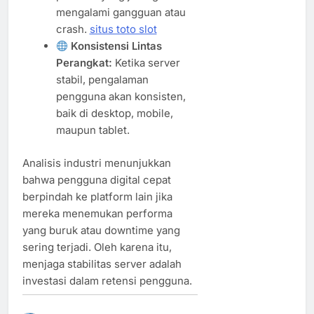
mengalami gangguan atau
crash.
situs toto slot
Konsistensi Lintas
Perangkat:
Ketika server
stabil, pengalaman
pengguna akan konsisten,
baik di desktop, mobile,
maupun tablet.
Analisis industri menunjukkan
bahwa pengguna digital cepat
berpindah ke platform lain jika
mereka menemukan performa
yang buruk atau downtime yang
sering terjadi. Oleh karena itu,
menjaga stabilitas server adalah
investasi dalam retensi pengguna.