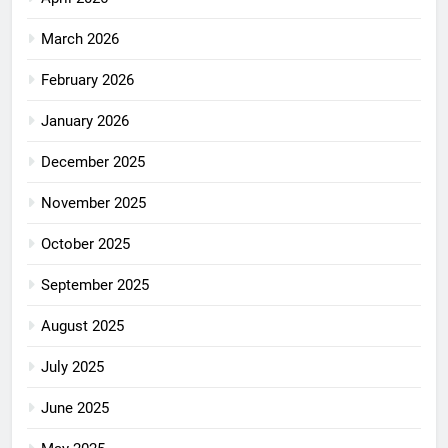
March 2026
February 2026
January 2026
December 2025
November 2025
October 2025
September 2025
August 2025
July 2025
June 2025