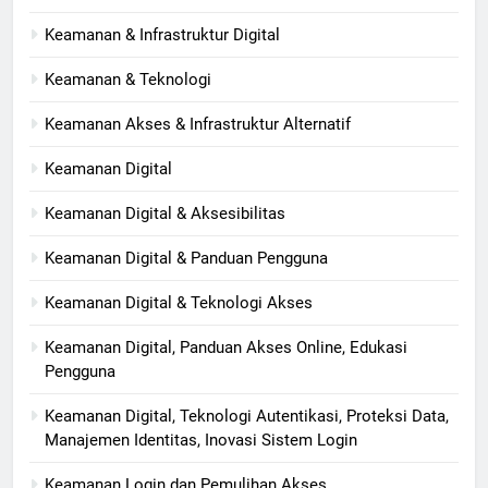
Keamanan & Infrastruktur Digital
Keamanan & Teknologi
Keamanan Akses & Infrastruktur Alternatif
Keamanan Digital
Keamanan Digital & Aksesibilitas
Keamanan Digital & Panduan Pengguna
Keamanan Digital & Teknologi Akses
Keamanan Digital, Panduan Akses Online, Edukasi
Pengguna
Keamanan Digital, Teknologi Autentikasi, Proteksi Data,
Manajemen Identitas, Inovasi Sistem Login
Keamanan Login dan Pemulihan Akses