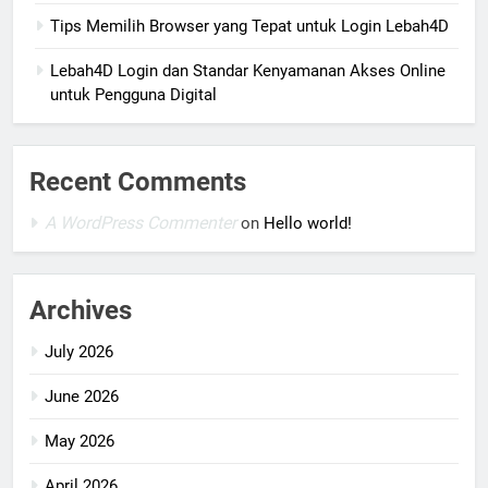
Tips Memilih Browser yang Tepat untuk Login Lebah4D
Lebah4D Login dan Standar Kenyamanan Akses Online
untuk Pengguna Digital
Recent Comments
A WordPress Commenter
on
Hello world!
Archives
July 2026
June 2026
May 2026
April 2026