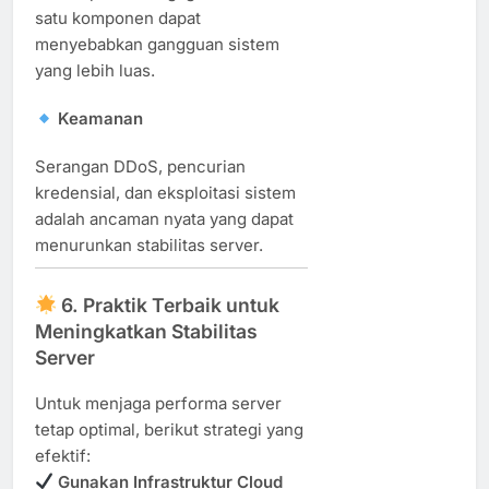
satu komponen dapat
menyebabkan gangguan sistem
yang lebih luas.
Keamanan
Serangan DDoS, pencurian
kredensial, dan eksploitasi sistem
adalah ancaman nyata yang dapat
menurunkan stabilitas server.
6. Praktik Terbaik untuk
Meningkatkan Stabilitas
Server
Untuk menjaga performa server
tetap optimal, berikut strategi yang
efektif:
Gunakan Infrastruktur Cloud