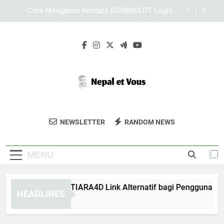
Skip
Login Edwinslot Lewat Safari untuk Pengguna
to
iPhone dengan Akses Lebih Aman
content
Tips Memilih Browser yang Tepat untuk Login
Lebah4D
Mengenal Fungsi TIARA4D Link Alternatif bagi
Pengguna
Cara Mengatasi Kendala EDWINSLOT Login di
Berbagai Perangkat
Login Edwinslot Lewat Safari untuk Pengguna
iPhone dengan Akses Lebih Aman
Nepal Et Vous
Jelajahi Keindahan Nepal Dengan Panduan
Tips Memilih Browser yang Tepat untuk Login
NEWSLETTER
RANDOM NEWS
Lebah4D
Dari Nepal Et Vous.
MENU
ngenal Fungsi TIARA4D Link Alternatif bagi Pengguna
HEADLINES
Weeks Ago