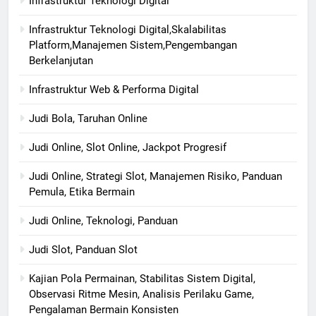
Infrastruktur Teknologi Digital
Infrastruktur Teknologi Digital,Skalabilitas
Platform,Manajemen Sistem,Pengembangan
Berkelanjutan
Infrastruktur Web & Performa Digital
Judi Bola, Taruhan Online
Judi Online, Slot Online, Jackpot Progresif
Judi Online, Strategi Slot, Manajemen Risiko, Panduan
Pemula, Etika Bermain
Judi Online, Teknologi, Panduan
Judi Slot, Panduan Slot
Kajian Pola Permainan, Stabilitas Sistem Digital,
Observasi Ritme Mesin, Analisis Perilaku Game,
Pengalaman Bermain Konsisten