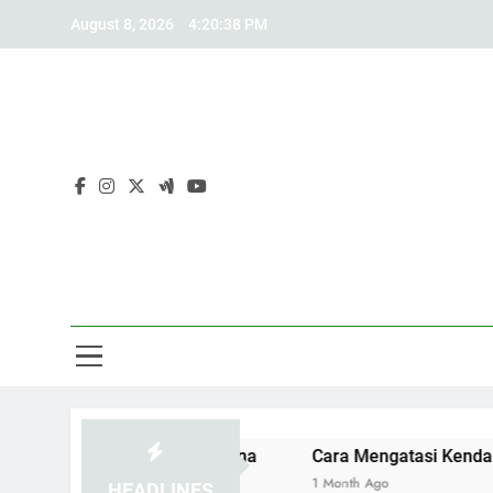
Skip
August 8, 2026
4:20:39 PM
to
content
Nep
Jelajahi 
natif bagi Pengguna
Cara Mengatasi Kendala EDWINSLOT
1 Month Ago
HEADLINES