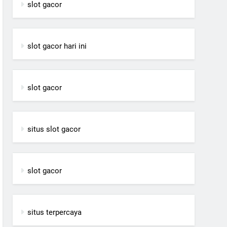
slot gacor
slot gacor hari ini
slot gacor
situs slot gacor
slot gacor
situs terpercaya