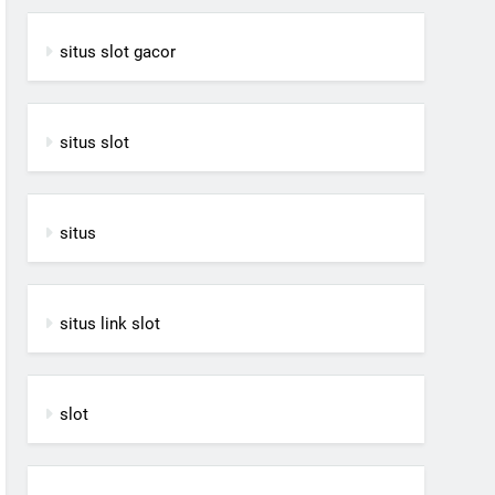
situs slot gacor
situs slot
situs
situs link slot
slot