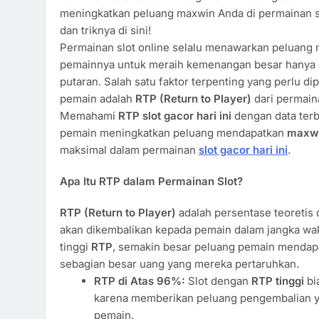
meningkatkan peluang maxwin Anda di permainan sl
dan triknya di sini!
Permainan slot online selalu menawarkan peluang 
pemainnya untuk meraih kemenangan besar hanya
putaran. Salah satu faktor terpenting yang perlu di
pemain adalah
RTP (Return to Player)
dari permaina
Memahami
RTP slot gacor hari ini
dengan data ter
pemain meningkatkan peluang mendapatkan
maxw
maksimal dalam permainan
slot gacor hari ini
.
Apa Itu RTP dalam Permainan Slot?
RTP (Return to Player)
adalah persentase teoretis d
akan dikembalikan kepada pemain dalam jangka wak
tinggi
RTP
, semakin besar peluang pemain mendap
sebagian besar uang yang mereka pertaruhkan.
RTP di Atas 96%:
Slot dengan
RTP tinggi
bi
karena memberikan peluang pengembalian ya
pemain.