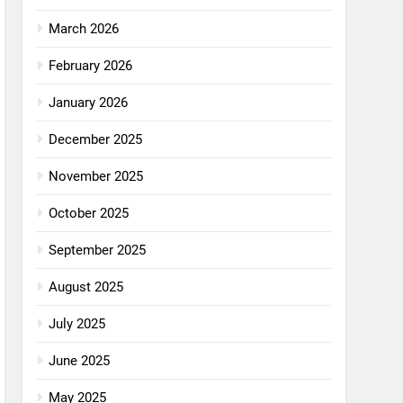
March 2026
February 2026
January 2026
December 2025
November 2025
October 2025
September 2025
August 2025
July 2025
June 2025
May 2025