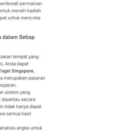
enikmati permainan
ntuk meraih hadiah
epat untuk mencoba
n dalam Setiap
pakan tempat yang
ini, Anda dapat
Togel Singapore
,
ya merupakan pasaran
nsparan.
an sistem yang
t dipantau secara
n tidak hanya dapat
hwa semua hasil
analisis angka untuk