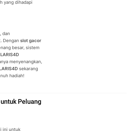
ah yang dihadapi
, dan
at. Dengan
slot gacor
ang besar, sistem
,
LARIS4D
hanya menyenangkan,
LARIS4D
sekarang
nuh hadiah!
u untuk Peluang
 ini untuk