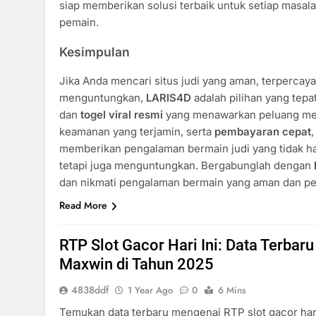
siap memberikan solusi terbaik untuk setiap masal
pemain.
Kesimpulan
Jika Anda mencari situs judi yang aman, terpercaya
menguntungkan,
LARIS4D
adalah pilihan yang tep
dan
togel viral resmi
yang menawarkan peluang men
keamanan yang terjamin, serta
pembayaran cepat
memberikan pengalaman bermain judi yang tidak 
tetapi juga menguntungkan. Bergabunglah dengan
dan nikmati pengalaman bermain yang aman dan pe
Read More
RTP Slot Gacor Hari Ini: Data Terbar
Maxwin di Tahun 2025
4838ddf
1 Year Ago
0
6 Mins
Temukan data terbaru mengenai RTP slot gacor hari