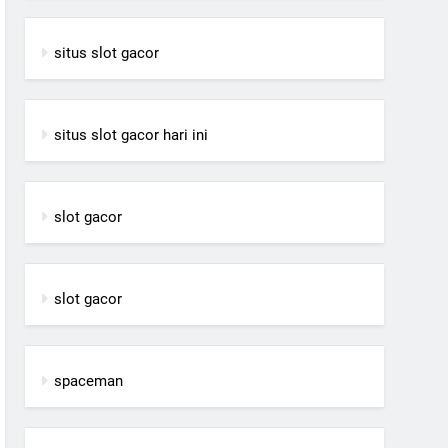
situs slot gacor
situs slot gacor hari ini
slot gacor
slot gacor
spaceman