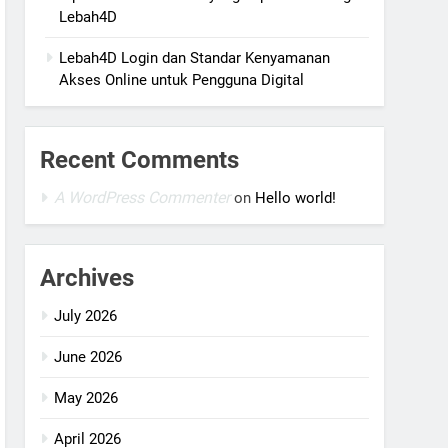
Lebah4D
Lebah4D Login dan Standar Kenyamanan
Akses Online untuk Pengguna Digital
Recent Comments
A WordPress Commenter
on
Hello world!
Archives
July 2026
June 2026
May 2026
April 2026