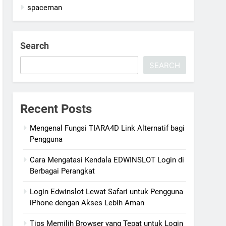
spaceman
Search
SEARCH
Recent Posts
Mengenal Fungsi TIARA4D Link Alternatif bagi
Pengguna
Cara Mengatasi Kendala EDWINSLOT Login di
Berbagai Perangkat
Login Edwinslot Lewat Safari untuk Pengguna
iPhone dengan Akses Lebih Aman
Tips Memilih Browser yang Tepat untuk Login