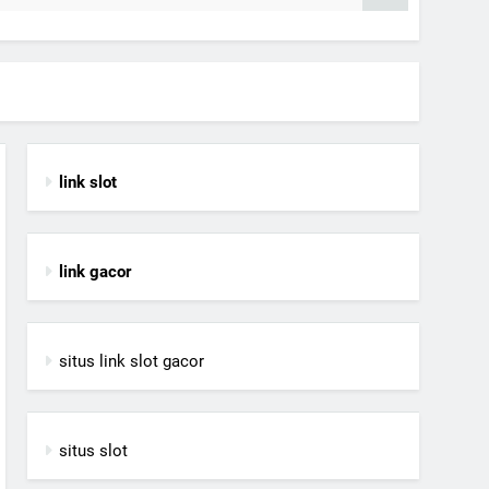
link slot
link gacor
situs link slot gacor
situs slot