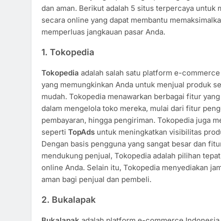
dan aman. Berikut adalah 5 situs terpercaya untuk
secara online yang dapat membantu memaksimalka
memperluas jangkauan pasar Anda.
1.
Tokopedia
Tokopedia
adalah salah satu platform e-commerce 
yang memungkinkan Anda untuk menjual produk se
mudah. Tokopedia menawarkan berbagai fitur yan
dalam mengelola toko mereka, mulai dari fitur peng
pembayaran, hingga pengiriman. Tokopedia juga 
seperti
TopAds
untuk meningkatkan visibilitas prod
Dengan basis pengguna yang sangat besar dan fitur
mendukung penjual, Tokopedia adalah pilihan tepat
online Anda. Selain itu, Tokopedia menyediakan ja
aman bagi penjual dan pembeli.
2.
Bukalapak
Bukalapak
adalah platform e-commerce Indonesi