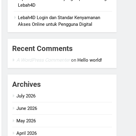
Lebah4D
Lebah4D Login dan Standar Kenyamanan
Akses Online untuk Pengguna Digital
Recent Comments
A WordPress Commenter
on
Hello world!
Archives
July 2026
June 2026
May 2026
April 2026