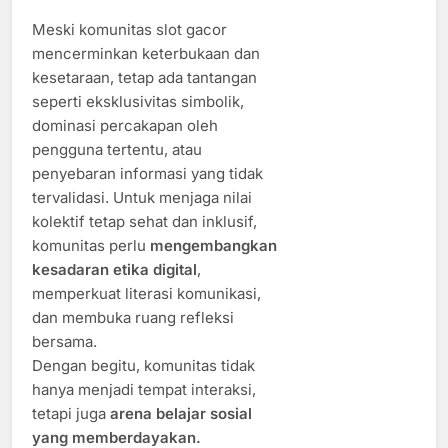
Meski komunitas slot gacor
mencerminkan keterbukaan dan
kesetaraan, tetap ada tantangan
seperti eksklusivitas simbolik,
dominasi percakapan oleh
pengguna tertentu, atau
penyebaran informasi yang tidak
tervalidasi. Untuk menjaga nilai
kolektif tetap sehat dan inklusif,
komunitas perlu
mengembangkan
kesadaran etika digital
,
memperkuat literasi komunikasi,
dan membuka ruang refleksi
bersama.
Dengan begitu, komunitas tidak
hanya menjadi tempat interaksi,
tetapi juga
arena belajar sosial
yang memberdayakan.