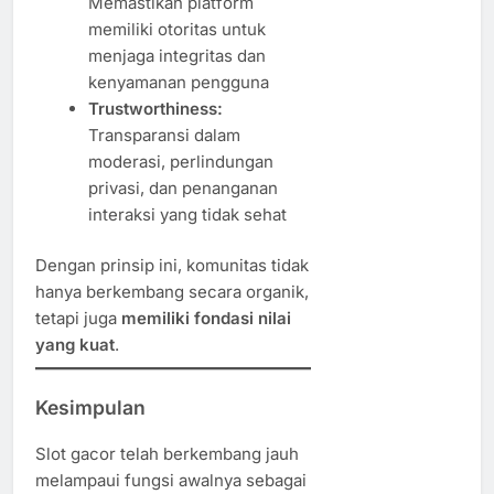
Memastikan platform
memiliki otoritas untuk
menjaga integritas dan
kenyamanan pengguna
Trustworthiness:
Transparansi dalam
moderasi, perlindungan
privasi, dan penanganan
interaksi yang tidak sehat
Dengan prinsip ini, komunitas tidak
hanya berkembang secara organik,
tetapi juga
memiliki fondasi nilai
yang kuat
.
Kesimpulan
Slot gacor telah berkembang jauh
melampaui fungsi awalnya sebagai