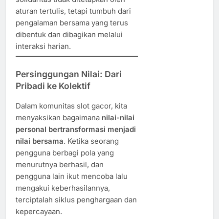
aturan tertulis, tetapi tumbuh dari
pengalaman bersama yang terus
dibentuk dan dibagikan melalui
interaksi harian.
Persinggungan Nilai: Dari
Pribadi ke Kolektif
Dalam komunitas slot gacor, kita
menyaksikan bagaimana
nilai-nilai
personal bertransformasi menjadi
nilai bersama
. Ketika seorang
pengguna berbagi pola yang
menurutnya berhasil, dan
pengguna lain ikut mencoba lalu
mengakui keberhasilannya,
terciptalah siklus penghargaan dan
kepercayaan.