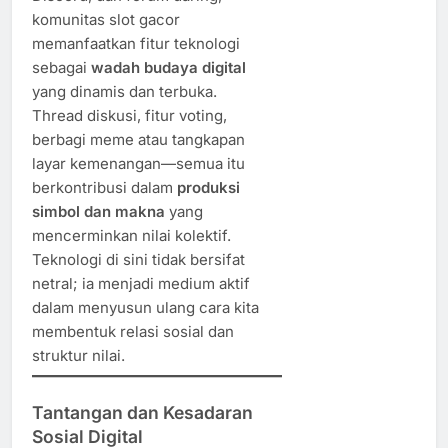
komunitas slot gacor
memanfaatkan fitur teknologi
sebagai
wadah budaya digital
yang dinamis dan terbuka.
Thread diskusi, fitur voting,
berbagi meme atau tangkapan
layar kemenangan—semua itu
berkontribusi dalam
produksi
simbol dan makna
yang
mencerminkan nilai kolektif.
Teknologi di sini tidak bersifat
netral; ia menjadi medium aktif
dalam menyusun ulang cara kita
membentuk relasi sosial dan
struktur nilai.
Tantangan dan Kesadaran
Sosial Digital