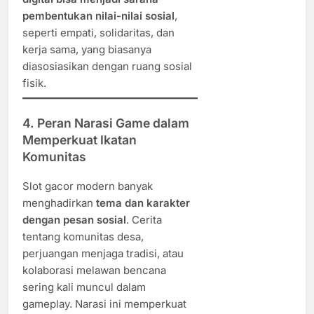
pembentukan nilai-nilai sosial
,
seperti empati, solidaritas, dan
kerja sama, yang biasanya
diasosiasikan dengan ruang sosial
fisik.
4.
Peran Narasi Game dalam
Memperkuat Ikatan
Komunitas
Slot gacor modern banyak
menghadirkan
tema dan karakter
dengan pesan sosial
. Cerita
tentang komunitas desa,
perjuangan menjaga tradisi, atau
kolaborasi melawan bencana
sering kali muncul dalam
gameplay. Narasi ini memperkuat