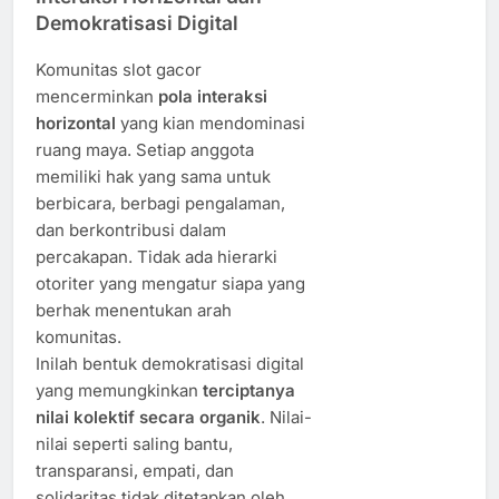
Demokratisasi Digital
Komunitas slot gacor
mencerminkan
pola interaksi
horizontal
yang kian mendominasi
ruang maya. Setiap anggota
memiliki hak yang sama untuk
berbicara, berbagi pengalaman,
dan berkontribusi dalam
percakapan. Tidak ada hierarki
otoriter yang mengatur siapa yang
berhak menentukan arah
komunitas.
Inilah bentuk demokratisasi digital
yang memungkinkan
terciptanya
nilai kolektif secara organik
. Nilai-
nilai seperti saling bantu,
transparansi, empati, dan
solidaritas tidak ditetapkan oleh