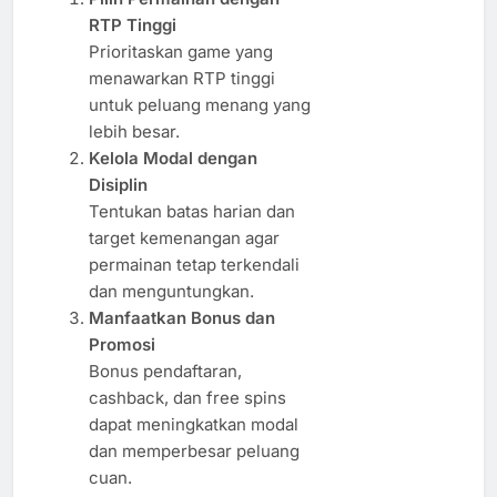
RTP Tinggi
Prioritaskan game yang
menawarkan RTP tinggi
untuk peluang menang yang
lebih besar.
Kelola Modal dengan
Disiplin
Tentukan batas harian dan
target kemenangan agar
permainan tetap terkendali
dan menguntungkan.
Manfaatkan Bonus dan
Promosi
Bonus pendaftaran,
cashback, dan free spins
dapat meningkatkan modal
dan memperbesar peluang
cuan.