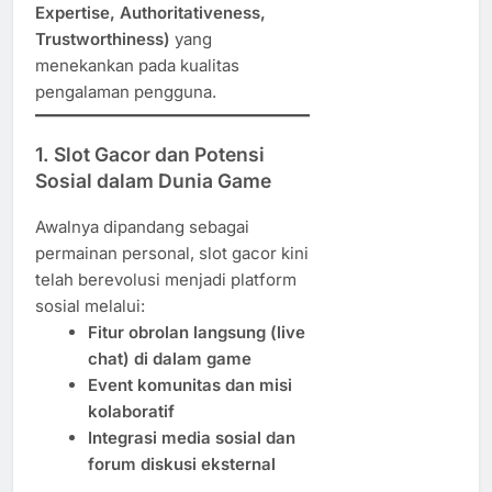
Expertise, Authoritativeness,
Trustworthiness)
yang
menekankan pada kualitas
pengalaman pengguna.
1.
Slot Gacor dan Potensi
Sosial dalam Dunia Game
Awalnya dipandang sebagai
permainan personal, slot gacor kini
telah berevolusi menjadi platform
sosial melalui:
Fitur obrolan langsung (live
chat) di dalam game
Event komunitas dan misi
kolaboratif
Integrasi media sosial dan
forum diskusi eksternal