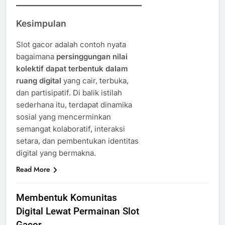
Kesimpulan
Slot gacor adalah contoh nyata
bagaimana
persinggungan nilai
kolektif dapat terbentuk dalam
ruang digital
yang cair, terbuka,
dan partisipatif. Di balik istilah
sederhana itu, terdapat dinamika
sosial yang mencerminkan
semangat kolaboratif, interaksi
setara, dan pembentukan identitas
digital yang bermakna.
Read More
Membentuk Komunitas
Digital Lewat Permainan Slot
Gacor