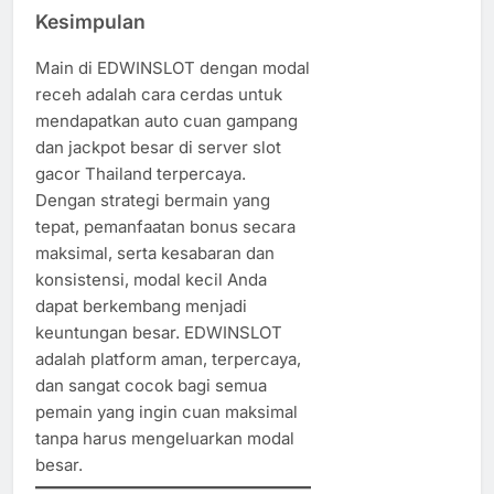
Kesimpulan
Main di EDWINSLOT dengan modal
receh adalah cara cerdas untuk
mendapatkan auto cuan gampang
dan jackpot besar di server slot
gacor Thailand terpercaya.
Dengan strategi bermain yang
tepat, pemanfaatan bonus secara
maksimal, serta kesabaran dan
konsistensi, modal kecil Anda
dapat berkembang menjadi
keuntungan besar. EDWINSLOT
adalah platform aman, terpercaya,
dan sangat cocok bagi semua
pemain yang ingin cuan maksimal
tanpa harus mengeluarkan modal
besar.