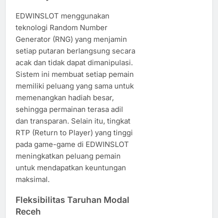
EDWINSLOT menggunakan
teknologi Random Number
Generator (RNG) yang menjamin
setiap putaran berlangsung secara
acak dan tidak dapat dimanipulasi.
Sistem ini membuat setiap pemain
memiliki peluang yang sama untuk
memenangkan hadiah besar,
sehingga permainan terasa adil
dan transparan. Selain itu, tingkat
RTP (Return to Player) yang tinggi
pada game-game di EDWINSLOT
meningkatkan peluang pemain
untuk mendapatkan keuntungan
maksimal.
Fleksibilitas Taruhan Modal
Receh