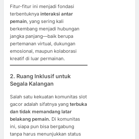
Fitur-fitur ini menjadi fondasi
terbentuknya
interaksi antar
pemain
, yang sering kali
berkembang menjadi hubungan
jangka panjang—baik berupa
pertemanan virtual, dukungan
emosional, maupun kolaborasi
kreatif di luar permainan.
2.
Ruang Inklusif untuk
Segala Kalangan
Salah satu kekuatan komunitas slot
gacor adalah sifatnya yang
terbuka
dan tidak memandang latar
belakang pemain.
Di komunitas
ini, siapa pun bisa bergabung
tanpa harus menunjukkan status