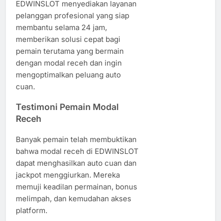
EDWINSLOT menyediakan layanan
pelanggan profesional yang siap
membantu selama 24 jam,
memberikan solusi cepat bagi
pemain terutama yang bermain
dengan modal receh dan ingin
mengoptimalkan peluang auto
cuan.
Testimoni Pemain Modal
Receh
Banyak pemain telah membuktikan
bahwa modal receh di EDWINSLOT
dapat menghasilkan auto cuan dan
jackpot menggiurkan. Mereka
memuji keadilan permainan, bonus
melimpah, dan kemudahan akses
platform.