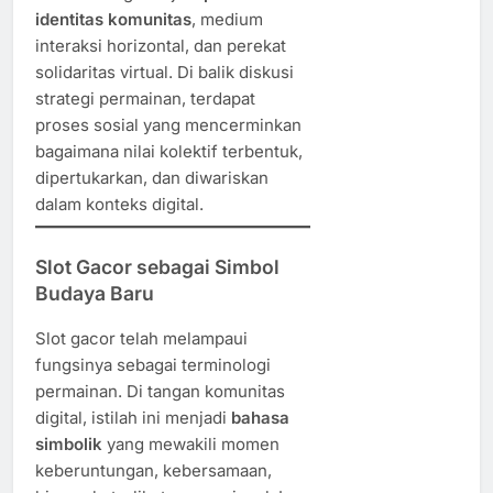
identitas komunitas
, medium
interaksi horizontal, dan perekat
solidaritas virtual. Di balik diskusi
strategi permainan, terdapat
proses sosial yang mencerminkan
bagaimana nilai kolektif terbentuk,
dipertukarkan, dan diwariskan
dalam konteks digital.
Slot Gacor sebagai Simbol
Budaya Baru
Slot gacor telah melampaui
fungsinya sebagai terminologi
permainan. Di tangan komunitas
digital, istilah ini menjadi
bahasa
simbolik
yang mewakili momen
keberuntungan, kebersamaan,