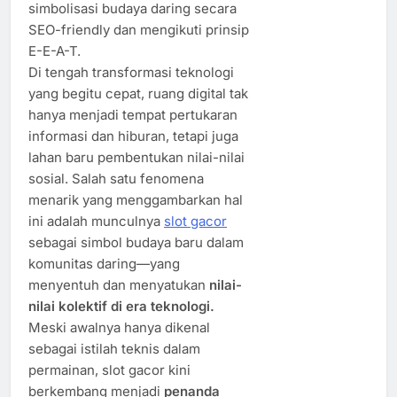
simbolisasi budaya daring secara
SEO-friendly dan mengikuti prinsip
E-E-A-T.
Di tengah transformasi teknologi
yang begitu cepat, ruang digital tak
hanya menjadi tempat pertukaran
informasi dan hiburan, tetapi juga
lahan baru pembentukan nilai-nilai
sosial. Salah satu fenomena
menarik yang menggambarkan hal
ini adalah munculnya
slot gacor
sebagai simbol budaya baru dalam
komunitas daring—yang
menyentuh dan menyatukan
nilai-
nilai kolektif di era teknologi.
Meski awalnya hanya dikenal
sebagai istilah teknis dalam
permainan, slot gacor kini
berkembang menjadi
penanda