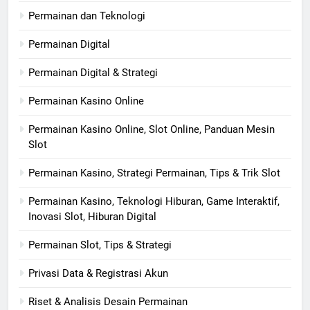
Permainan dan Teknologi
Permainan Digital
Permainan Digital & Strategi
Permainan Kasino Online
Permainan Kasino Online, Slot Online, Panduan Mesin
Slot
Permainan Kasino, Strategi Permainan, Tips & Trik Slot
Permainan Kasino, Teknologi Hiburan, Game Interaktif,
Inovasi Slot, Hiburan Digital
Permainan Slot, Tips & Strategi
Privasi Data & Registrasi Akun
Riset & Analisis Desain Permainan