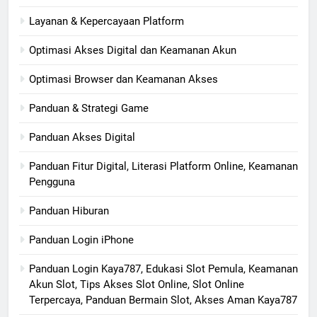
Layanan & Kepercayaan Platform
Optimasi Akses Digital dan Keamanan Akun
Optimasi Browser dan Keamanan Akses
Panduan & Strategi Game
Panduan Akses Digital
Panduan Fitur Digital, Literasi Platform Online, Keamanan
Pengguna
Panduan Hiburan
Panduan Login iPhone
Panduan Login Kaya787, Edukasi Slot Pemula, Keamanan
Akun Slot, Tips Akses Slot Online, Slot Online
Terpercaya, Panduan Bermain Slot, Akses Aman Kaya787