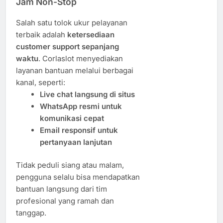
Jam Non-Stop
Salah satu tolok ukur pelayanan
terbaik adalah
ketersediaan
customer support sepanjang
waktu
. Corlaslot menyediakan
layanan bantuan melalui berbagai
kanal, seperti:
Live chat langsung di situs
WhatsApp resmi untuk
komunikasi cepat
Email responsif untuk
pertanyaan lanjutan
Tidak peduli siang atau malam,
pengguna selalu bisa mendapatkan
bantuan langsung dari tim
profesional yang ramah dan
tanggap.