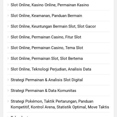
Slot Online, Kasino Online, Permainan Kasino
Slot Online, Keamanan, Panduan Bermain
Slot Online, Keuntungan Bermain Slot, Slot Gacor
Slot Online, Permainan Casino, Fitur Slot
Slot Online, Permainan Casino, Tema Slot
Slot Online, Permainan Slot, Slot Bertema
Slot Online, Teknologi Perjudian, Analisis Data
Strategi Permainan & Analisis Slot Digital
Strategi Permainan & Data Komunitas
Strategi Pokémon, Taktik Pertarungan, Panduan
Kompetitif, Kontrol Arena, Statistik Optimal, Move Taktis