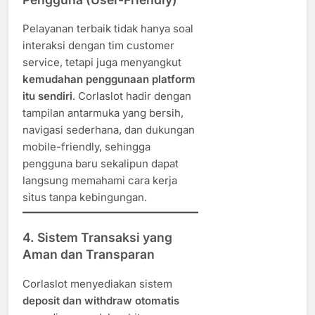
Pelayanan terbaik tidak hanya soal
interaksi dengan tim customer
service, tetapi juga menyangkut
kemudahan penggunaan platform
itu sendiri
. Corlaslot hadir dengan
tampilan antarmuka yang bersih,
navigasi sederhana, dan dukungan
mobile-friendly, sehingga
pengguna baru sekalipun dapat
langsung memahami cara kerja
situs tanpa kebingungan.
4.
Sistem Transaksi yang
Aman dan Transparan
Corlaslot menyediakan sistem
deposit dan withdraw otomatis