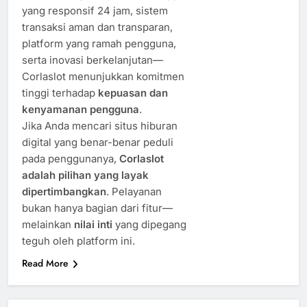
yang responsif 24 jam, sistem
transaksi aman dan transparan,
platform yang ramah pengguna,
serta inovasi berkelanjutan—
Corlaslot menunjukkan komitmen
tinggi terhadap
kepuasan dan
kenyamanan pengguna
.
Jika Anda mencari situs hiburan
digital yang benar-benar peduli
pada penggunanya,
Corlaslot
adalah pilihan yang layak
dipertimbangkan
. Pelayanan
bukan hanya bagian dari fitur—
melainkan
nilai inti
yang dipegang
teguh oleh platform ini.
Read More