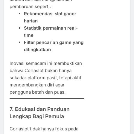
pembaruan seperti:
Rekomendasi slot gacor
harian
Statistik permainan real-
time
Filter pencarian game yang
ditingkatkan
Inovasi semacam ini membuktikan
bahwa Corlaslot bukan hanya
sekadar platform pasif, tetapi aktif
mengembangkan diri agar
pengguna betah dan puas.
7.
Edukasi dan Panduan
Lengkap Bagi Pemula
Corlaslot tidak hanya fokus pada