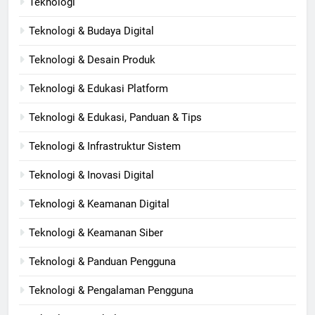
Teknologi
Teknologi & Budaya Digital
Teknologi & Desain Produk
Teknologi & Edukasi Platform
Teknologi & Edukasi, Panduan & Tips
Teknologi & Infrastruktur Sistem
Teknologi & Inovasi Digital
Teknologi & Keamanan Digital
Teknologi & Keamanan Siber
Teknologi & Panduan Pengguna
Teknologi & Pengalaman Pengguna