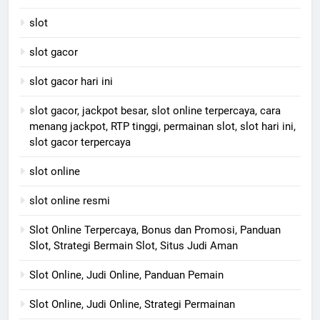
slot
slot gacor
slot gacor hari ini
slot gacor, jackpot besar, slot online terpercaya, cara
menang jackpot, RTP tinggi, permainan slot, slot hari ini,
slot gacor terpercaya
slot online
slot online resmi
Slot Online Terpercaya, Bonus dan Promosi, Panduan
Slot, Strategi Bermain Slot, Situs Judi Aman
Slot Online, Judi Online, Panduan Pemain
Slot Online, Judi Online, Strategi Permainan