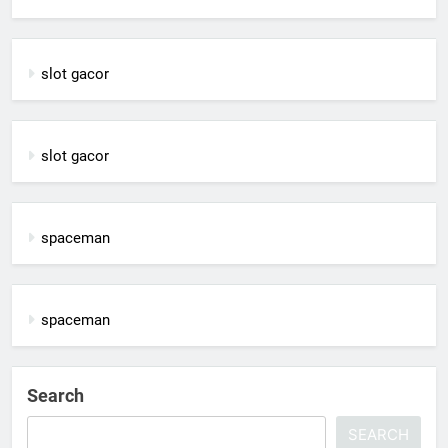
slot gacor
slot gacor
spaceman
spaceman
Search
SEARCH