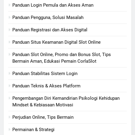
Panduan Login Pemula dan Akses Aman
Panduan Pengguna, Solusi Masalah
Panduan Registrasi dan Akses Digital
Panduan Situs Keamanan Digital Slot Online
Panduan Slot Online, Promo dan Bonus Slot, Tips
Bermain Aman, Edukasi Pemain CorlaSlot
Panduan Stabilitas Sistem Login
Panduan Teknis & Akses Platform
Pengembangan Diri Kemandirian Psikologi Kehidupan
Mindset & Kebiasaan Motivasi
Perjudian Online, Tips Bermain
Permainan & Strategi