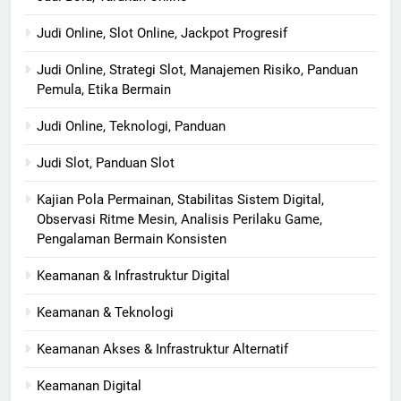
Judi Online, Slot Online, Jackpot Progresif
Judi Online, Strategi Slot, Manajemen Risiko, Panduan
Pemula, Etika Bermain
Judi Online, Teknologi, Panduan
Judi Slot, Panduan Slot
Kajian Pola Permainan, Stabilitas Sistem Digital,
Observasi Ritme Mesin, Analisis Perilaku Game,
Pengalaman Bermain Konsisten
Keamanan & Infrastruktur Digital
Keamanan & Teknologi
Keamanan Akses & Infrastruktur Alternatif
Keamanan Digital