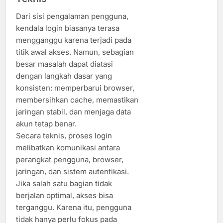
Dari sisi pengalaman pengguna,
kendala login biasanya terasa
mengganggu karena terjadi pada
titik awal akses. Namun, sebagian
besar masalah dapat diatasi
dengan langkah dasar yang
konsisten: memperbarui browser,
membersihkan cache, memastikan
jaringan stabil, dan menjaga data
akun tetap benar.
Secara teknis, proses login
melibatkan komunikasi antara
perangkat pengguna, browser,
jaringan, dan sistem autentikasi.
Jika salah satu bagian tidak
berjalan optimal, akses bisa
terganggu. Karena itu, pengguna
tidak hanya perlu fokus pada