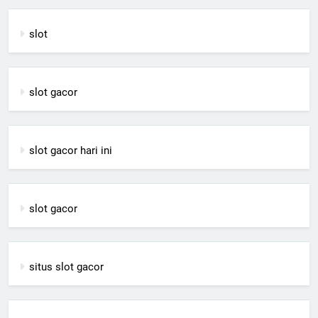
slot
slot gacor
slot gacor hari ini
slot gacor
situs slot gacor