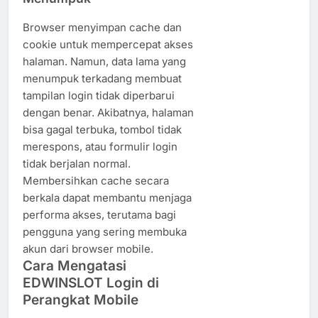
Browser menyimpan cache dan
cookie untuk mempercepat akses
halaman. Namun, data lama yang
menumpuk terkadang membuat
tampilan login tidak diperbarui
dengan benar. Akibatnya, halaman
bisa gagal terbuka, tombol tidak
merespons, atau formulir login
tidak berjalan normal.
Membersihkan cache secara
berkala dapat membantu menjaga
performa akses, terutama bagi
pengguna yang sering membuka
akun dari browser mobile.
Cara Mengatasi
EDWINSLOT Login di
Perangkat Mobile