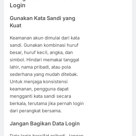
Login
Gunakan Kata Sandi yang
Kuat
Keamanan akun dimulai dari kata
sandi. Gunakan kombinasi huruf
besar, huruf kecil, angka, dan
simbol. Hindari memakai tanggal
lahir, nama pribadi, atau pola
sederhana yang mudah ditebak.
Untuk menjaga konsistensi
keamanan, pengguna dapat
mengganti kata sandi secara
berkala, terutama jika pernah login
dari perangkat bersama.
Jangan Bagikan Data Login
Data login bersifat pribadi. Jangan