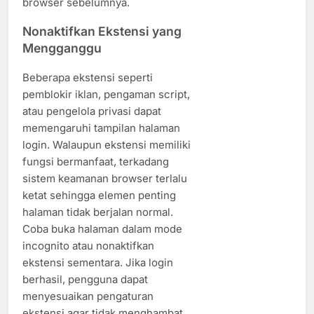
browser sebelumnya.
Nonaktifkan Ekstensi yang
Mengganggu
Beberapa ekstensi seperti
pemblokir iklan, pengaman script,
atau pengelola privasi dapat
memengaruhi tampilan halaman
login. Walaupun ekstensi memiliki
fungsi bermanfaat, terkadang
sistem keamanan browser terlalu
ketat sehingga elemen penting
halaman tidak berjalan normal.
Coba buka halaman dalam mode
incognito atau nonaktifkan
ekstensi sementara. Jika login
berhasil, pengguna dapat
menyesuaikan pengaturan
ekstensi agar tidak menghambat