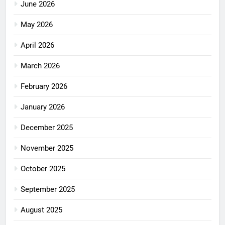
June 2026
May 2026
April 2026
March 2026
February 2026
January 2026
December 2025
November 2025
October 2025
September 2025
August 2025