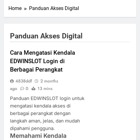
Home
Panduan Akses Digital
Panduan Akses Digital
Cara Mengatasi Kendala
EDWINSLOT Login di
Berbagai Perangkat
4838ddf
2 months
ago
0
13 mins
Panduan EDWINSLOT login untuk
mengatasi kendala akses di
berbagai perangkat dengan
langkah aman, jelas, dan mudah
dipahami pengguna.
Memahami Kendala