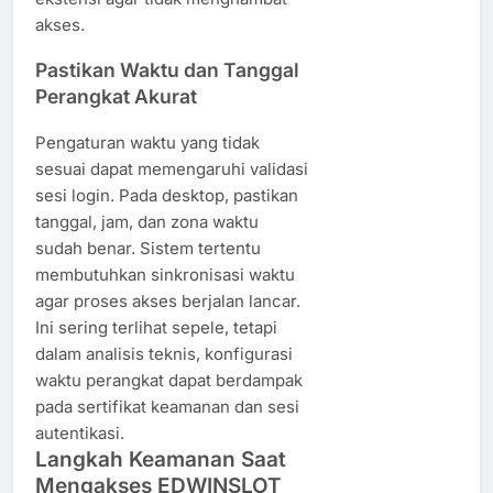
akses.
Pastikan Waktu dan Tanggal
Perangkat Akurat
Pengaturan waktu yang tidak
sesuai dapat memengaruhi validasi
sesi login. Pada desktop, pastikan
tanggal, jam, dan zona waktu
sudah benar. Sistem tertentu
membutuhkan sinkronisasi waktu
agar proses akses berjalan lancar.
Ini sering terlihat sepele, tetapi
dalam analisis teknis, konfigurasi
waktu perangkat dapat berdampak
pada sertifikat keamanan dan sesi
autentikasi.
Langkah Keamanan Saat
Mengakses EDWINSLOT