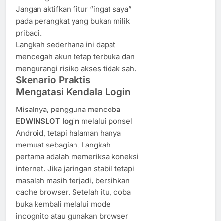
Jangan aktifkan fitur “ingat saya”
pada perangkat yang bukan milik
pribadi.
Langkah sederhana ini dapat
mencegah akun tetap terbuka dan
mengurangi risiko akses tidak sah.
Skenario Praktis
Mengatasi Kendala Login
Misalnya, pengguna mencoba
EDWINSLOT login
melalui ponsel
Android, tetapi halaman hanya
memuat sebagian. Langkah
pertama adalah memeriksa koneksi
internet. Jika jaringan stabil tetapi
masalah masih terjadi, bersihkan
cache browser. Setelah itu, coba
buka kembali melalui mode
incognito atau gunakan browser