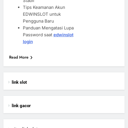
Stabil
Tips Keamanan Akun
EDWINSLOT untuk
Pengguna Baru
Panduan Mengatasi Lupa
Password saat
edwinslot
login
Read More
link slot
link gacor