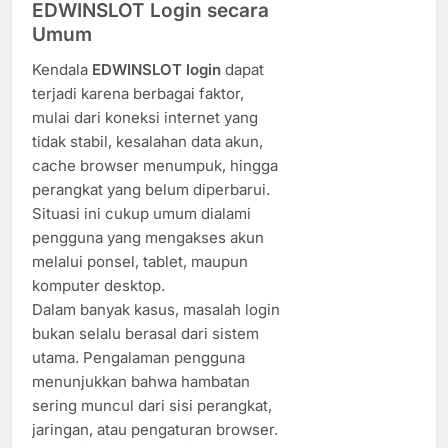
EDWINSLOT Login secara
Umum
Kendala
EDWINSLOT login
dapat
terjadi karena berbagai faktor,
mulai dari koneksi internet yang
tidak stabil, kesalahan data akun,
cache browser menumpuk, hingga
perangkat yang belum diperbarui.
Situasi ini cukup umum dialami
pengguna yang mengakses akun
melalui ponsel, tablet, maupun
komputer desktop.
Dalam banyak kasus, masalah login
bukan selalu berasal dari sistem
utama. Pengalaman pengguna
menunjukkan bahwa hambatan
sering muncul dari sisi perangkat,
jaringan, atau pengaturan browser.