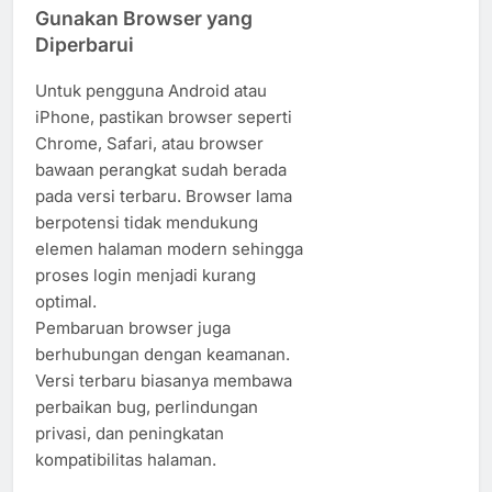
Gunakan Browser yang
Diperbarui
Untuk pengguna Android atau
iPhone, pastikan browser seperti
Chrome, Safari, atau browser
bawaan perangkat sudah berada
pada versi terbaru. Browser lama
berpotensi tidak mendukung
elemen halaman modern sehingga
proses login menjadi kurang
optimal.
Pembaruan browser juga
berhubungan dengan keamanan.
Versi terbaru biasanya membawa
perbaikan bug, perlindungan
privasi, dan peningkatan
kompatibilitas halaman.