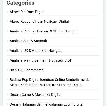
Categories
Akses Platform Digital
Akses Responsif dan Navigasi Digital
Analisis Perilaku Pemain & Strategi Bermain
Analisis Slot & Statistik
Analisis UX & Arsitektur Navigasi
Analisis Waktu Bermain & Strategi Slot
Bisnis & E-commerce
Budaya Pop Digital Identitas Online Simbolisme dan
Media Komunitas Internet Tren Hiburan Digital
Desain Game & Mekanika Digital
Desain Halaman dan Pengalaman Login Digital