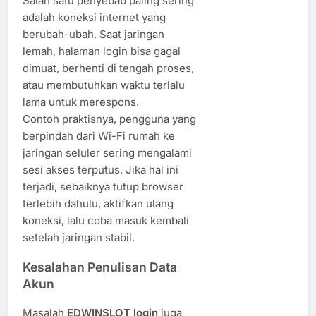
Salah satu penyebab paling sering
adalah koneksi internet yang
berubah-ubah. Saat jaringan
lemah, halaman login bisa gagal
dimuat, berhenti di tengah proses,
atau membutuhkan waktu terlalu
lama untuk merespons.
Contoh praktisnya, pengguna yang
berpindah dari Wi-Fi rumah ke
jaringan seluler sering mengalami
sesi akses terputus. Jika hal ini
terjadi, sebaiknya tutup browser
terlebih dahulu, aktifkan ulang
koneksi, lalu coba masuk kembali
setelah jaringan stabil.
Kesalahan Penulisan Data
Akun
Masalah
EDWINSLOT login
juga