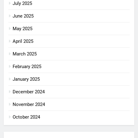
July 2025
June 2025
May 2025
April 2025
March 2025
February 2025
January 2025
December 2024
November 2024
October 2024