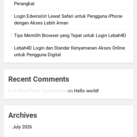
Perangkat
Login Edwinslot Lewat Safari untuk Pengguna iPhone
dengan Akses Lebih Aman
Tips Memilih Browser yang Tepat untuk Login Lebah4D
Lebah4D Login dan Standar Kenyamanan Akses Online
untuk Pengguna Digital
Recent Comments
A WordPress Commenter
on
Hello world!
Archives
July 2026