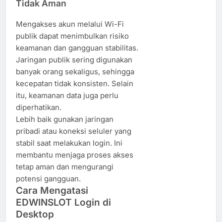
Tidak Aman
Mengakses akun melalui Wi-Fi
publik dapat menimbulkan risiko
keamanan dan gangguan stabilitas.
Jaringan publik sering digunakan
banyak orang sekaligus, sehingga
kecepatan tidak konsisten. Selain
itu, keamanan data juga perlu
diperhatikan.
Lebih baik gunakan jaringan
pribadi atau koneksi seluler yang
stabil saat melakukan login. Ini
membantu menjaga proses akses
tetap aman dan mengurangi
potensi gangguan.
Cara Mengatasi
EDWINSLOT Login di
Desktop