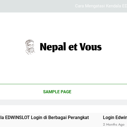
Cara Mengatasi Kendala ED
Login Edwinslot Lewat Safari untuk Pen
Tips Memilih Br
Mengenal Fungsi 
Cara Mengatasi Kendala ED
Login Edwinslot Lewat Safari untuk Pen
al Et Vous
Keindahan Nepal Dengan Panduan Dari Nepal Et Vous.
Tips Memilih Br
SAMPLE PAGE
T Login di Berbagai Perangkat
Login Edwinslot Lewat
2 Months Ago