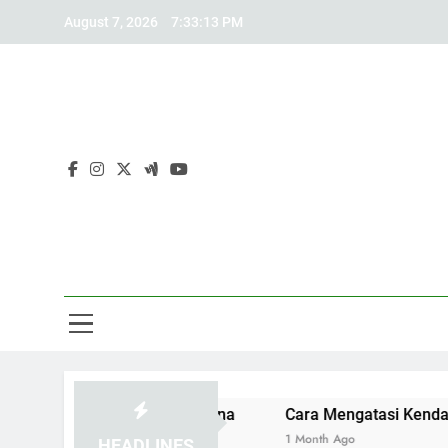
Skip
August 7, 2026
7:33:14 PM
to
content
Nep
Jelajahi 
rnatif bagi Pengguna
Cara Mengatasi Kendala EDWINSLO
1 Month Ago
HEADLINES