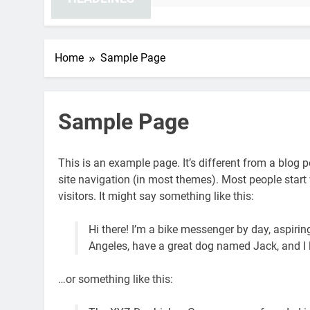
Home
Sample Page
Sample Page
This is an example page. It’s different from a blog p
site navigation (in most themes). Most people start 
visitors. It might say something like this:
Hi there! I’m a bike messenger by day, aspiring
Angeles, have a great dog named Jack, and I li
…or something like this: