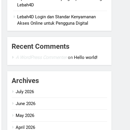
Lebah4D
Lebah4D Login dan Standar Kenyamanan
Akses Online untuk Pengguna Digital
Recent Comments
A WordPress Commenter
on
Hello world!
Archives
July 2026
June 2026
May 2026
April 2026