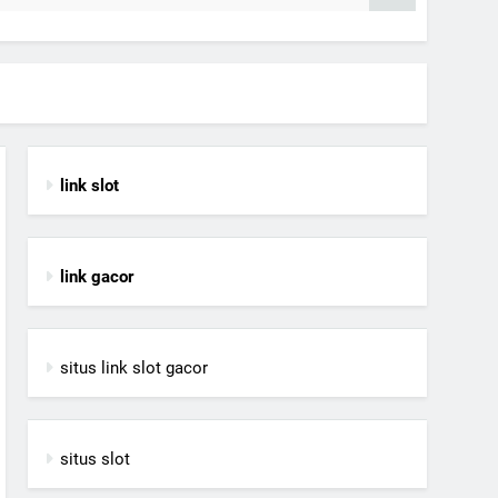
link slot
link gacor
situs link slot gacor
situs slot