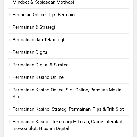
Mindset & Kebiasaan Motivasi
Perjudian Online, Tips Bermain
Permainan & Strategi
Permainan dan Teknologi
Permainan Digital
Permainan Digital & Strategi
Permainan Kasino Online
Permainan Kasino Online, Slot Online, Panduan Mesin
Slot
Permainan Kasino, Strategi Permainan, Tips & Trik Slot
Permainan Kasino, Teknologi Hiburan, Game Interaktif,
Inovasi Slot, Hiburan Digital