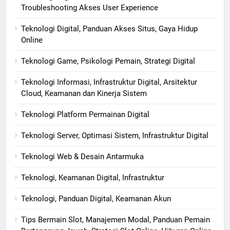
Troubleshooting Akses User Experience
Teknologi Digital, Panduan Akses Situs, Gaya Hidup
Online
Teknologi Game, Psikologi Pemain, Strategi Digital
Teknologi Informasi, Infrastruktur Digital, Arsitektur
Cloud, Keamanan dan Kinerja Sistem
Teknologi Platform Permainan Digital
Teknologi Server, Optimasi Sistem, Infrastruktur Digital
Teknologi Web & Desain Antarmuka
Teknologi, Keamanan Digital, Infrastruktur
Teknologi, Panduan Digital, Keamanan Akun
Tips Bermain Slot, Manajemen Modal, Panduan Pemain