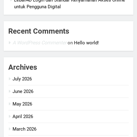
Lebah4D Login dan Standar Kenyamanan Akses Online
untuk Pengguna Digital
Recent Comments
A WordPress Commenter
on
Hello world!
Archives
July 2026
June 2026
May 2026
April 2026
March 2026