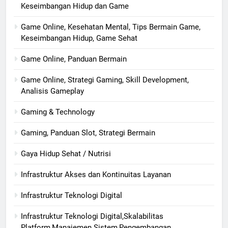
Keseimbangan Hidup dan Game
Game Online, Kesehatan Mental, Tips Bermain Game,
Keseimbangan Hidup, Game Sehat
Game Online, Panduan Bermain
Game Online, Strategi Gaming, Skill Development,
Analisis Gameplay
Gaming & Technology
Gaming, Panduan Slot, Strategi Bermain
Gaya Hidup Sehat / Nutrisi
Infrastruktur Akses dan Kontinuitas Layanan
Infrastruktur Teknologi Digital
Infrastruktur Teknologi Digital,Skalabilitas
Platform,Manajemen Sistem,Pengembangan