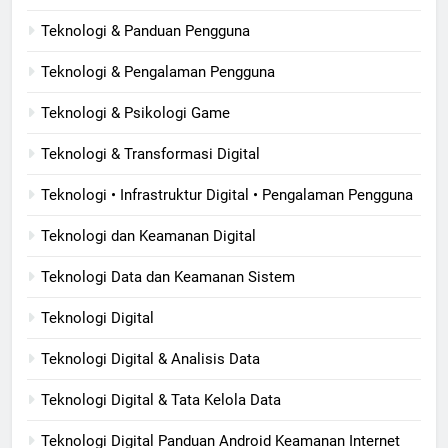
Teknologi & Panduan Pengguna
Teknologi & Pengalaman Pengguna
Teknologi & Psikologi Game
Teknologi & Transformasi Digital
Teknologi • Infrastruktur Digital • Pengalaman Pengguna
Teknologi dan Keamanan Digital
Teknologi Data dan Keamanan Sistem
Teknologi Digital
Teknologi Digital & Analisis Data
Teknologi Digital & Tata Kelola Data
Teknologi Digital Panduan Android Keamanan Internet