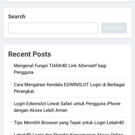
Search
SEARCH
Recent Posts
Mengenal Fungsi TIARA4D Link Alternatif bagi
Pengguna
Cara Mengatasi Kendala EDWINSLOT Login di Berbagai
Perangkat
Login Edwinslot Lewat Safari untuk Pengguna iPhone
dengan Akses Lebih Aman
Tips Memilih Browser yang Tepat untuk Login Lebah4D