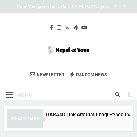
Skip
Login Edwinslot Lewat Safari untuk Pengguna
to
iPhone dengan Akses Lebih Aman
content
Tips Memilih Browser yang Tepat untuk Login
Lebah4D
Mengenal Fungsi TIARA4D Link Alternatif bagi
Pengguna
Cara Mengatasi Kendala EDWINSLOT Login di
Berbagai Perangkat
Login Edwinslot Lewat Safari untuk Pengguna
iPhone dengan Akses Lebih Aman
Nepal Et Vous
Jelajahi Keindahan Nepal Dengan Panduan
Tips Memilih Browser yang Tepat untuk Login
NEWSLETTER
RANDOM NEWS
Dari Nepal Et Vous.
Lebah4D
MENU
Mengenal Fungsi TIARA4D Link Alternatif bagi Pengguna
HEADLINES
4 Weeks Ago