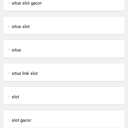
situs slot gacor
situs slot
situs
situs link slot
slot
slot gacor