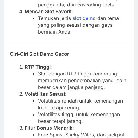
pengganda, dan cascading reels.
Mencari Slot Favorit
:
Temukan jenis
slot demo
dan tema
yang paling sesuai dengan gaya
bermain Anda.
Ciri-Ciri Slot Demo Gacor
RTP Tinggi
:
Slot dengan RTP tinggi cenderung
memberikan pengembalian yang lebih
besar dalam jangka panjang.
Volatilitas Sesuai
:
Volatilitas rendah untuk kemenangan
kecil tetapi sering.
Volatilitas tinggi untuk kemenangan
besar tetapi jarang.
Fitur Bonus Menarik
:
Free Spins, Sticky Wilds, dan jackpot