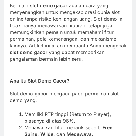
Bermain
slot demo gacor
adalah cara yang
menyenangkan untuk mengeksplorasi dunia slot
online tanpa risiko kehilangan uang. Slot demo ini
tidak hanya menawarkan hiburan, tetapi juga
memungkinkan pemain untuk memahami fitur
permainan, pola kemenangan, dan mekanisme
lainnya. Artikel ini akan membantu Anda mengenali
slot demo gacor
yang dapat memberikan
pengalaman bermain lebih seru.
Apa Itu Slot Demo Gacor?
Slot demo gacor mengacu pada permainan slot
demo yang:
Memiliki RTP tinggi (Return to Player),
biasanya di atas 96%.
Menawarkan fitur menarik seperti
Free
Spins
,
Wilds
, dan
Megaways
.