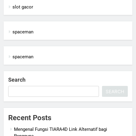
slot gacor
spaceman
spaceman
Search
SEARCH
Recent Posts
Mengenal Fungsi TIARA4D Link Alternatif bagi