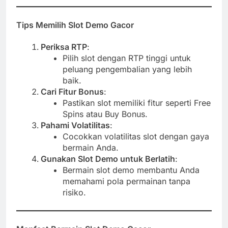
Tips Memilih Slot Demo Gacor
Periksa RTP
:
Pilih slot dengan RTP tinggi untuk
peluang pengembalian yang lebih
baik.
Cari Fitur Bonus
:
Pastikan slot memiliki fitur seperti Free
Spins atau Buy Bonus.
Pahami Volatilitas
:
Cocokkan volatilitas slot dengan gaya
bermain Anda.
Gunakan Slot Demo untuk Berlatih
:
Bermain slot demo membantu Anda
memahami pola permainan tanpa
risiko.