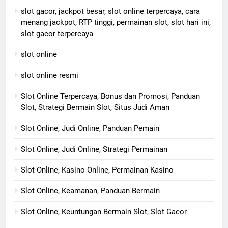
slot gacor, jackpot besar, slot online terpercaya, cara
menang jackpot, RTP tinggi, permainan slot, slot hari ini,
slot gacor terpercaya
slot online
slot online resmi
Slot Online Terpercaya, Bonus dan Promosi, Panduan
Slot, Strategi Bermain Slot, Situs Judi Aman
Slot Online, Judi Online, Panduan Pemain
Slot Online, Judi Online, Strategi Permainan
Slot Online, Kasino Online, Permainan Kasino
Slot Online, Keamanan, Panduan Bermain
Slot Online, Keuntungan Bermain Slot, Slot Gacor