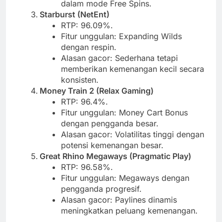
dalam mode Free Spins.
Starburst (NetEnt)
RTP: 96.09%.
Fitur unggulan: Expanding Wilds
dengan respin.
Alasan gacor: Sederhana tetapi
memberikan kemenangan kecil secara
konsisten.
Money Train 2 (Relax Gaming)
RTP: 96.4%.
Fitur unggulan: Money Cart Bonus
dengan pengganda besar.
Alasan gacor: Volatilitas tinggi dengan
potensi kemenangan besar.
Great Rhino Megaways (Pragmatic Play)
RTP: 96.58%.
Fitur unggulan: Megaways dengan
pengganda progresif.
Alasan gacor: Paylines dinamis
meningkatkan peluang kemenangan.