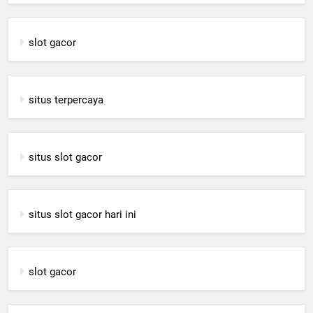
slot gacor
situs terpercaya
situs slot gacor
situs slot gacor hari ini
slot gacor