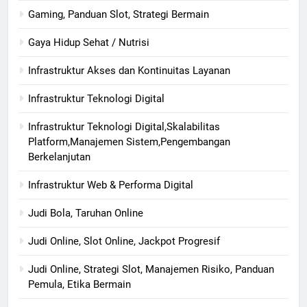
Gaming, Panduan Slot, Strategi Bermain
Gaya Hidup Sehat / Nutrisi
Infrastruktur Akses dan Kontinuitas Layanan
Infrastruktur Teknologi Digital
Infrastruktur Teknologi Digital,Skalabilitas
Platform,Manajemen Sistem,Pengembangan
Berkelanjutan
Infrastruktur Web & Performa Digital
Judi Bola, Taruhan Online
Judi Online, Slot Online, Jackpot Progresif
Judi Online, Strategi Slot, Manajemen Risiko, Panduan
Pemula, Etika Bermain