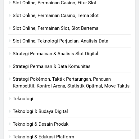
Slot Online, Permainan Casino, Fitur Slot
Slot Online, Permainan Casino, Tema Slot
Slot Online, Permainan Slot, Slot Bertema
Slot Online, Teknologi Perjudian, Analisis Data
Strategi Permainan & Analisis Slot Digital
Strategi Permainan & Data Komunitas
Strategi Pokémon, Taktik Pertarungan, Panduan
Kompetitif, Kontrol Arena, Statistik Optimal, Move Taktis
Teknologi
Teknologi & Budaya Digital
Teknologi & Desain Produk
Teknologi & Edukasi Platform