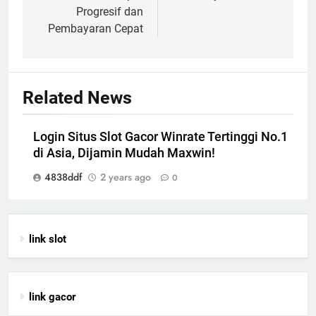
Progresif dan
Pembayaran Cepat
Related News
Login Situs Slot Gacor Winrate Tertinggi No.1
di Asia, Dijamin Mudah Maxwin!
4838ddf
2 years ago
0
link slot
link gacor