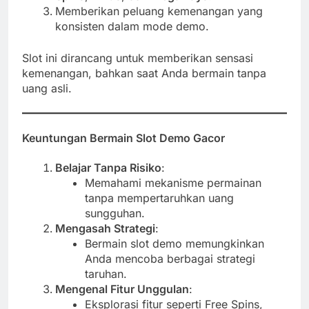
Memberikan peluang kemenangan yang
konsisten dalam mode demo.
Slot ini dirancang untuk memberikan sensasi
kemenangan, bahkan saat Anda bermain tanpa
uang asli.
Keuntungan Bermain Slot Demo Gacor
Belajar Tanpa Risiko
:
Memahami mekanisme permainan
tanpa mempertaruhkan uang
sungguhan.
Mengasah Strategi
:
Bermain slot demo memungkinkan
Anda mencoba berbagai strategi
taruhan.
Mengenal Fitur Unggulan
:
Eksplorasi fitur seperti Free Spins,