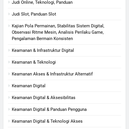
Judi Online, Teknologi, Panduan
Judi Slot, Panduan Slot
Kajian Pola Permainan, Stabilitas Sistem Digital,
Observasi Ritme Mesin, Analisis Perilaku Game,
Pengalaman Bermain Konsisten
Keamanan & Infrastruktur Digital
Keamanan & Teknologi
Keamanan Akses & Infrastruktur Alternatif
Keamanan Digital
Keamanan Digital & Aksesibilitas
Keamanan Digital & Panduan Pengguna
Keamanan Digital & Teknologi Akses