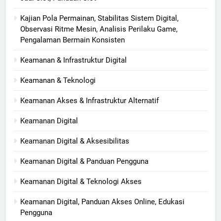
Kajian Pola Permainan, Stabilitas Sistem Digital,
Observasi Ritme Mesin, Analisis Perilaku Game,
Pengalaman Bermain Konsisten
Keamanan & Infrastruktur Digital
Keamanan & Teknologi
Keamanan Akses & Infrastruktur Alternatif
Keamanan Digital
Keamanan Digital & Aksesibilitas
Keamanan Digital & Panduan Pengguna
Keamanan Digital & Teknologi Akses
Keamanan Digital, Panduan Akses Online, Edukasi
Pengguna