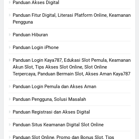
Panduan Akses Digital
Panduan Fitur Digital, Literasi Platform Online, Keamanan
Pengguna
Panduan Hiburan
Panduan Login iPhone
Panduan Login Kaya787, Edukasi Slot Pemula, Keamanan
Akun Slot, Tips Akses Slot Online, Slot Online
Terpercaya, Panduan Bermain Slot, Akses Aman Kaya787
Panduan Login Pemula dan Akses Aman
Panduan Pengguna, Solusi Masalah
Panduan Registrasi dan Akses Digital
Panduan Situs Keamanan Digital Slot Online
Panduan Slot Online, Promo dan Bonus Slot, Tips