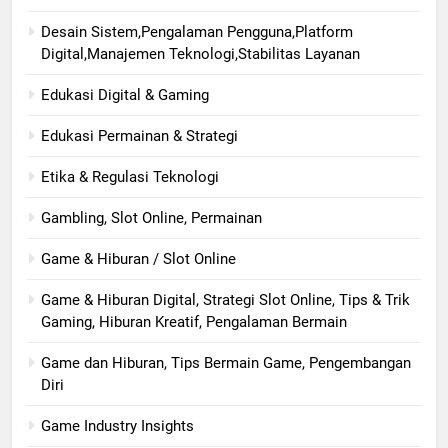
Desain Sistem,Pengalaman Pengguna,Platform
Digital,Manajemen Teknologi,Stabilitas Layanan
Edukasi Digital & Gaming
Edukasi Permainan & Strategi
Etika & Regulasi Teknologi
Gambling, Slot Online, Permainan
Game & Hiburan / Slot Online
Game & Hiburan Digital, Strategi Slot Online, Tips & Trik
Gaming, Hiburan Kreatif, Pengalaman Bermain
Game dan Hiburan, Tips Bermain Game, Pengembangan
Diri
Game Industry Insights