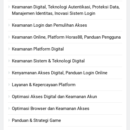
Keamanan Digital, Teknologi Autentikasi, Proteksi Data,
Manajemen Identitas, Inovasi Sistem Login
Keamanan Login dan Pemulihan Akses
Keamanan Online, Platform Horas88, Panduan Pengguna
Keamanan Platform Digital
Keamanan Sistem & Teknologi Digital
Kenyamanan Akses Digital, Panduan Login Online
Layanan & Kepercayaan Platform
Optimasi Akses Digital dan Keamanan Akun
Optimasi Browser dan Keamanan Akses
Panduan & Strategi Game