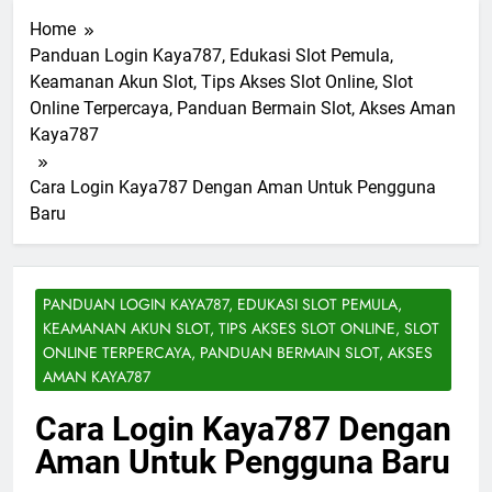
Home
Panduan Login Kaya787, Edukasi Slot Pemula,
Keamanan Akun Slot, Tips Akses Slot Online, Slot
Online Terpercaya, Panduan Bermain Slot, Akses Aman
Kaya787
Cara Login Kaya787 Dengan Aman Untuk Pengguna
Baru
PANDUAN LOGIN KAYA787, EDUKASI SLOT PEMULA,
KEAMANAN AKUN SLOT, TIPS AKSES SLOT ONLINE, SLOT
ONLINE TERPERCAYA, PANDUAN BERMAIN SLOT, AKSES
AMAN KAYA787
Cara Login Kaya787 Dengan
Aman Untuk Pengguna Baru