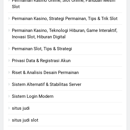
Permainan Kasino Online, Slot Online, Panduan Mesin
Slot
Permainan Kasino, Strategi Permainan, Tips & Trik Slot
Permainan Kasino, Teknologi Hiburan, Game Interaktif,
Inovasi Slot, Hiburan Digital
Permainan Slot, Tips & Strategi
Privasi Data & Registrasi Akun
Riset & Analisis Desain Permainan
Sistem Alternatif & Stabilitas Server
Sistem Login Modern
situs judi
situs judi slot