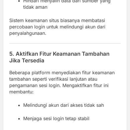
Hindari menyalin data dari sumber yang
tidak aman
Sistem keamanan situs biasanya membatasi
percobaan login untuk melindungi akun dari
penyalahgunaan.
5. Aktifkan Fitur Keamanan Tambahan
Jika Tersedia
Beberapa platform menyediakan fitur keamanan
tambahan seperti verifikasi lanjutan atau
pengamanan sesi login. Mengaktifkan fitur ini
membantu:
Melindungi akun dari akses tidak sah
Menjaga sesi login tetap stabil