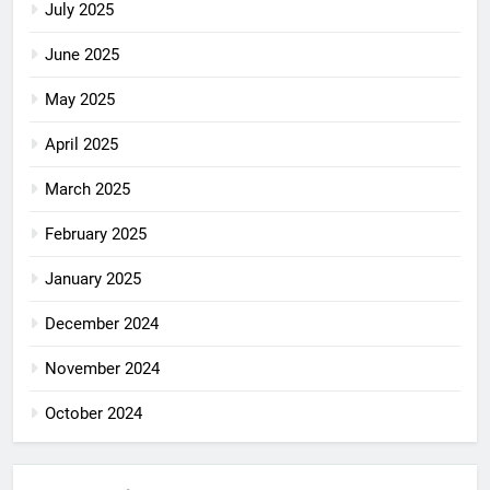
July 2025
June 2025
May 2025
April 2025
March 2025
February 2025
January 2025
December 2024
November 2024
October 2024