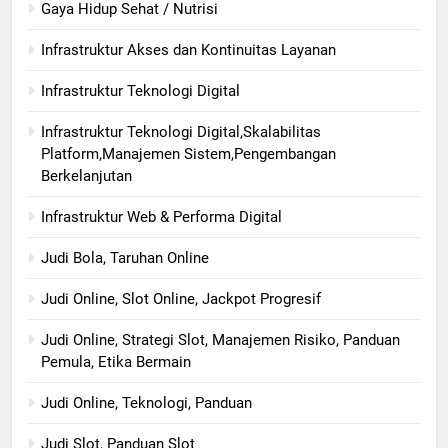
Gaya Hidup Sehat / Nutrisi
Infrastruktur Akses dan Kontinuitas Layanan
Infrastruktur Teknologi Digital
Infrastruktur Teknologi Digital,Skalabilitas
Platform,Manajemen Sistem,Pengembangan
Berkelanjutan
Infrastruktur Web & Performa Digital
Judi Bola, Taruhan Online
Judi Online, Slot Online, Jackpot Progresif
Judi Online, Strategi Slot, Manajemen Risiko, Panduan
Pemula, Etika Bermain
Judi Online, Teknologi, Panduan
Judi Slot, Panduan Slot