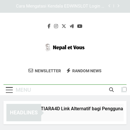
Skip
Login Edwinslot Lewat Safari untuk Pengguna
to
iPhone dengan Akses Lebih Aman
content
Tips Memilih Browser yang Tepat untuk Login
Lebah4D
Mengenal Fungsi TIARA4D Link Alternatif bagi
Pengguna
Cara Mengatasi Kendala EDWINSLOT Login di
Berbagai Perangkat
Login Edwinslot Lewat Safari untuk Pengguna
iPhone dengan Akses Lebih Aman
Nepal Et Vous
Jelajahi Keindahan Nepal Dengan Panduan
Tips Memilih Browser yang Tepat untuk Login
NEWSLETTER
RANDOM NEWS
Lebah4D
Dari Nepal Et Vous.
MENU
engenal Fungsi TIARA4D Link Alternatif bagi Pengguna
HEADLINES
 Weeks Ago