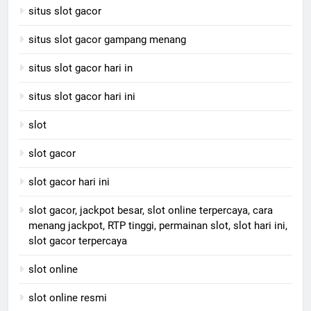
situs slot gacor
situs slot gacor gampang menang
situs slot gacor hari in
situs slot gacor hari ini
slot
slot gacor
slot gacor hari ini
slot gacor, jackpot besar, slot online terpercaya, cara
menang jackpot, RTP tinggi, permainan slot, slot hari ini,
slot gacor terpercaya
slot online
slot online resmi