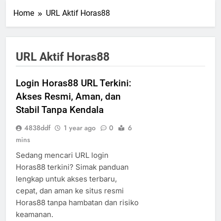
Home
URL Aktif Horas88
URL Aktif Horas88
Login Horas88 URL Terkini:
Akses Resmi, Aman, dan
Stabil Tanpa Kendala
4838ddf
1 year ago
0
6
mins
Sedang mencari URL login
Horas88 terkini? Simak panduan
lengkap untuk akses terbaru,
cepat, dan aman ke situs resmi
Horas88 tanpa hambatan dan risiko
keamanan.