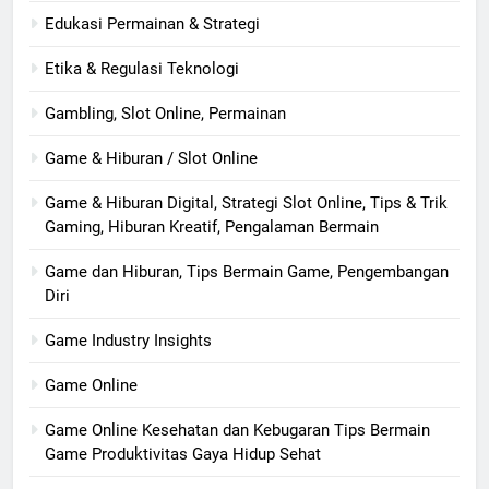
Edukasi Permainan & Strategi
Etika & Regulasi Teknologi
Gambling, Slot Online, Permainan
Game & Hiburan / Slot Online
Game & Hiburan Digital, Strategi Slot Online, Tips & Trik
Gaming, Hiburan Kreatif, Pengalaman Bermain
Game dan Hiburan, Tips Bermain Game, Pengembangan
Diri
Game Industry Insights
Game Online
Game Online Kesehatan dan Kebugaran Tips Bermain
Game Produktivitas Gaya Hidup Sehat