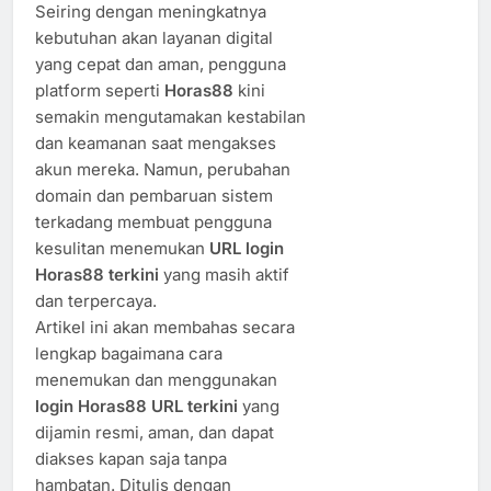
Seiring dengan meningkatnya
kebutuhan akan layanan digital
yang cepat dan aman, pengguna
platform seperti
Horas88
kini
semakin mengutamakan kestabilan
dan keamanan saat mengakses
akun mereka. Namun, perubahan
domain dan pembaruan sistem
terkadang membuat pengguna
kesulitan menemukan
URL login
Horas88 terkini
yang masih aktif
dan terpercaya.
Artikel ini akan membahas secara
lengkap bagaimana cara
menemukan dan menggunakan
login Horas88 URL terkini
yang
dijamin resmi, aman, dan dapat
diakses kapan saja tanpa
hambatan. Ditulis dengan