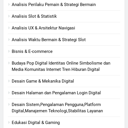
Analisis Perilaku Pemain & Strategi Bermain
Analisis Slot & Statistik
Analisis UX & Arsitektur Navigasi
Analisis Waktu Bermain & Strategi Slot
Bisnis & E-commerce
Budaya Pop Digital Identitas Online Simbolisme dan
Media Komunitas Internet Tren Hiburan Digital
Desain Game & Mekanika Digital
Desain Halaman dan Pengalaman Login Digital
Desain Sistem,Pengalaman Pengguna,Platform
Digital,Manajemen Teknologi,Stabilitas Layanan
Edukasi Digital & Gaming