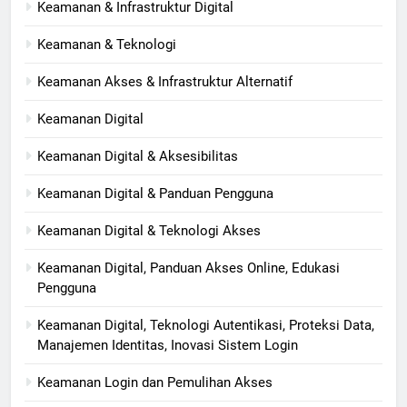
Keamanan & Infrastruktur Digital
Keamanan & Teknologi
Keamanan Akses & Infrastruktur Alternatif
Keamanan Digital
Keamanan Digital & Aksesibilitas
Keamanan Digital & Panduan Pengguna
Keamanan Digital & Teknologi Akses
Keamanan Digital, Panduan Akses Online, Edukasi
Pengguna
Keamanan Digital, Teknologi Autentikasi, Proteksi Data,
Manajemen Identitas, Inovasi Sistem Login
Keamanan Login dan Pemulihan Akses