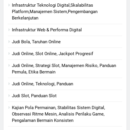
Infrastruktur Teknologi Digital,Skalabilitas
Platform,Manajemen Sistem,Pengembangan
Berkelanjutan
Infrastruktur Web & Performa Digital
Judi Bola, Taruhan Online
Judi Online, Slot Online, Jackpot Progresif
Judi Online, Strategi Slot, Manajemen Risiko, Panduan
Pemula, Etika Bermain
Judi Online, Teknologi, Panduan
Judi Slot, Panduan Slot
Kajian Pola Permainan, Stabilitas Sistem Digital,
Observasi Ritme Mesin, Analisis Perilaku Game,
Pengalaman Bermain Konsisten