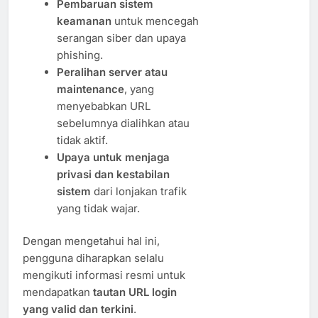
Pembaruan sistem
keamanan
untuk mencegah
serangan siber dan upaya
phishing.
Peralihan server atau
maintenance
, yang
menyebabkan URL
sebelumnya dialihkan atau
tidak aktif.
Upaya untuk menjaga
privasi dan kestabilan
sistem
dari lonjakan trafik
yang tidak wajar.
Dengan mengetahui hal ini,
pengguna diharapkan selalu
mengikuti informasi resmi untuk
mendapatkan
tautan URL login
yang valid dan terkini
.