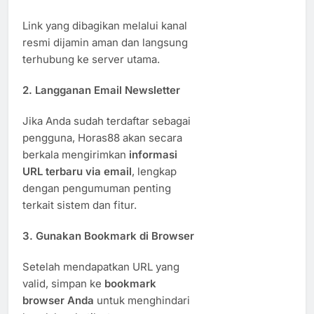
Link yang dibagikan melalui kanal
resmi dijamin aman dan langsung
terhubung ke server utama.
2.
Langganan Email Newsletter
Jika Anda sudah terdaftar sebagai
pengguna, Horas88 akan secara
berkala mengirimkan
informasi
URL terbaru via email
, lengkap
dengan pengumuman penting
terkait sistem dan fitur.
3.
Gunakan Bookmark di Browser
Setelah mendapatkan URL yang
valid, simpan ke
bookmark
browser Anda
untuk menghindari