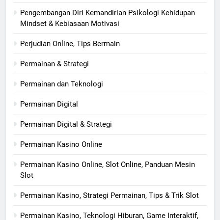
Pengembangan Diri Kemandirian Psikologi Kehidupan
Mindset & Kebiasaan Motivasi
Perjudian Online, Tips Bermain
Permainan & Strategi
Permainan dan Teknologi
Permainan Digital
Permainan Digital & Strategi
Permainan Kasino Online
Permainan Kasino Online, Slot Online, Panduan Mesin
Slot
Permainan Kasino, Strategi Permainan, Tips & Trik Slot
Permainan Kasino, Teknologi Hiburan, Game Interaktif,