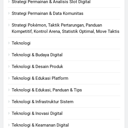
Strategi Permainan & Analisis Slot Digital
Strategi Permainan & Data Komunitas
Strategi Pokémon, Taktik Pertarungan, Panduan
Kompetitif, Kontrol Arena, Statistik Optimal, Move Taktis
Teknologi
Teknologi & Budaya Digital
Teknologi & Desain Produk
Teknologi & Edukasi Platform
Teknologi & Edukasi, Panduan & Tips
Teknologi & Infrastruktur Sistem
Teknologi & Inovasi Digital
Teknologi & Keamanan Digital