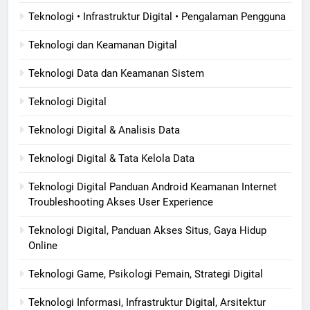
Teknologi • Infrastruktur Digital • Pengalaman Pengguna
Teknologi dan Keamanan Digital
Teknologi Data dan Keamanan Sistem
Teknologi Digital
Teknologi Digital & Analisis Data
Teknologi Digital & Tata Kelola Data
Teknologi Digital Panduan Android Keamanan Internet
Troubleshooting Akses User Experience
Teknologi Digital, Panduan Akses Situs, Gaya Hidup
Online
Teknologi Game, Psikologi Pemain, Strategi Digital
Teknologi Informasi, Infrastruktur Digital, Arsitektur