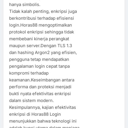
hanya simbolis.
Tidak kalah penting, enkripsi juga
berkontribusi terhadap efisiensi
login.Horas88 mengoptimalkan
protokol enkripsi sehingga tidak
membebani kinerja perangkat
maupun server.Dengan TLS 1.3
dan hashing Argon2 yang efisien,
pengguna tetap mendapatkan
pengalaman login cepat tanpa
kompromi terhadap
keamanan.Keseimbangan antara
performa dan proteksi menjadi
bukti nyata efektivitas enkripsi
dalam sistem modern.
Kesimpulannya, kajian efektivitas
enkripsi di Horas88 Login
menunjukkan bahwa teknologi ini
adalah kunci utama dalam menjaga