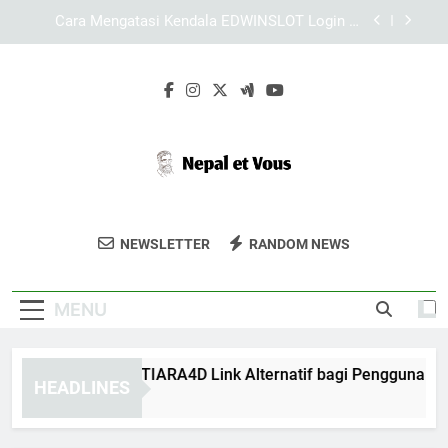
Skip
Login Edwinslot Lewat Safari untuk Pengguna
to
iPhone dengan Akses Lebih Aman
content
Tips Memilih Browser yang Tepat untuk Login
Lebah4D
Mengenal Fungsi TIARA4D Link Alternatif bagi
Pengguna
Cara Mengatasi Kendala EDWINSLOT Login di
Berbagai Perangkat
Login Edwinslot Lewat Safari untuk Pengguna
iPhone dengan Akses Lebih Aman
Nepal Et Vous
Jelajahi Keindahan Nepal Dengan Panduan
Tips Memilih Browser yang Tepat untuk Login
NEWSLETTER
RANDOM NEWS
Lebah4D
Dari Nepal Et Vous.
MENU
ngenal Fungsi TIARA4D Link Alternatif bagi Pengguna
HEADLINES
Weeks Ago