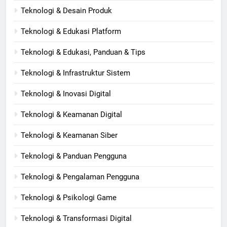
Teknologi & Desain Produk
Teknologi & Edukasi Platform
Teknologi & Edukasi, Panduan & Tips
Teknologi & Infrastruktur Sistem
Teknologi & Inovasi Digital
Teknologi & Keamanan Digital
Teknologi & Keamanan Siber
Teknologi & Panduan Pengguna
Teknologi & Pengalaman Pengguna
Teknologi & Psikologi Game
Teknologi & Transformasi Digital