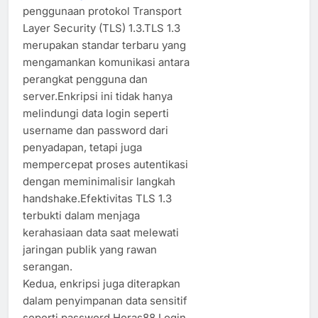
penggunaan protokol Transport
Layer Security (TLS) 1.3.TLS 1.3
merupakan standar terbaru yang
mengamankan komunikasi antara
perangkat pengguna dan
server.Enkripsi ini tidak hanya
melindungi data login seperti
username dan password dari
penyadapan, tetapi juga
mempercepat proses autentikasi
dengan meminimalisir langkah
handshake.Efektivitas TLS 1.3
terbukti dalam menjaga
kerahasiaan data saat melewati
jaringan publik yang rawan
serangan.
Kedua, enkripsi juga diterapkan
dalam penyimpanan data sensitif
seperti password.Horas88 Login