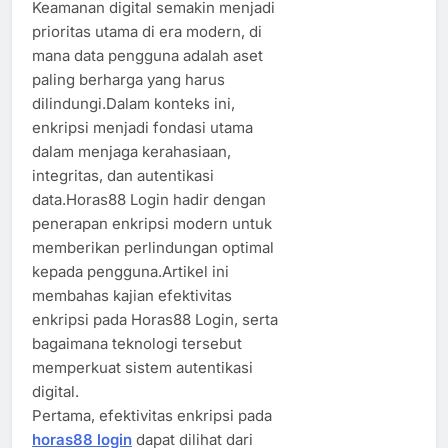
Keamanan digital semakin menjadi
prioritas utama di era modern, di
mana data pengguna adalah aset
paling berharga yang harus
dilindungi.Dalam konteks ini,
enkripsi menjadi fondasi utama
dalam menjaga kerahasiaan,
integritas, dan autentikasi
data.Horas88 Login hadir dengan
penerapan enkripsi modern untuk
memberikan perlindungan optimal
kepada pengguna.Artikel ini
membahas kajian efektivitas
enkripsi pada Horas88 Login, serta
bagaimana teknologi tersebut
memperkuat sistem autentikasi
digital.
Pertama, efektivitas enkripsi pada
horas88 login
dapat dilihat dari