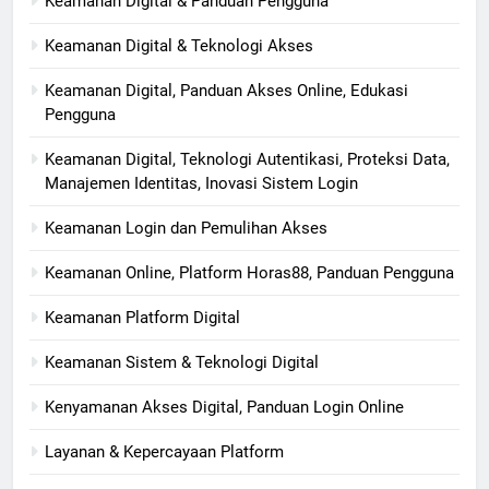
Keamanan Digital & Panduan Pengguna
Keamanan Digital & Teknologi Akses
Keamanan Digital, Panduan Akses Online, Edukasi
Pengguna
Keamanan Digital, Teknologi Autentikasi, Proteksi Data,
Manajemen Identitas, Inovasi Sistem Login
Keamanan Login dan Pemulihan Akses
Keamanan Online, Platform Horas88, Panduan Pengguna
Keamanan Platform Digital
Keamanan Sistem & Teknologi Digital
Kenyamanan Akses Digital, Panduan Login Online
Layanan & Kepercayaan Platform