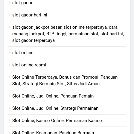
slot gacor
slot gacor hari ini
slot gacor, jackpot besar, slot online terpercaya, cara
menang jackpot, RTP tinggi, permainan slot, slot hari ini,
slot gacor terpercaya
slot online
slot online resmi
Slot Online Terpercaya, Bonus dan Promosi, Panduan
Slot, Strategi Bermain Slot, Situs Judi Aman
Slot Online, Judi Online, Panduan Pemain
Slot Online, Judi Online, Strategi Permainan
Slot Online, Kasino Online, Permainan Kasino
Slot Online, Keamanan, Panduan Bermain