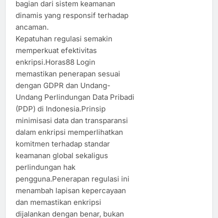
bagian dari sistem keamanan
dinamis yang responsif terhadap
ancaman.
Kepatuhan regulasi semakin
memperkuat efektivitas
enkripsi.Horas88 Login
memastikan penerapan sesuai
dengan GDPR dan Undang-
Undang Perlindungan Data Pribadi
(PDP) di Indonesia.Prinsip
minimisasi data dan transparansi
dalam enkripsi memperlihatkan
komitmen terhadap standar
keamanan global sekaligus
perlindungan hak
pengguna.Penerapan regulasi ini
menambah lapisan kepercayaan
dan memastikan enkripsi
dijalankan dengan benar, bukan