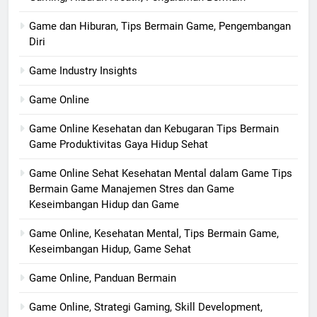
Game dan Hiburan, Tips Bermain Game, Pengembangan
Diri
Game Industry Insights
Game Online
Game Online Kesehatan dan Kebugaran Tips Bermain
Game Produktivitas Gaya Hidup Sehat
Game Online Sehat Kesehatan Mental dalam Game Tips
Bermain Game Manajemen Stres dan Game
Keseimbangan Hidup dan Game
Game Online, Kesehatan Mental, Tips Bermain Game,
Keseimbangan Hidup, Game Sehat
Game Online, Panduan Bermain
Game Online, Strategi Gaming, Skill Development,