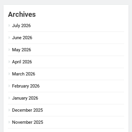
Archives
July 2026
June 2026
May 2026
April 2026
March 2026
February 2026
January 2026
December 2025
November 2025