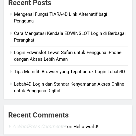
Recent Posts
Mengenal Fungsi TIARA4D Link Alternatif bagi
Pengguna
Cara Mengatasi Kendala EDWINSLOT Login di Berbagai
Perangkat
Login Edwinslot Lewat Safari untuk Pengguna iPhone
dengan Akses Lebih Aman
Tips Memilih Browser yang Tepat untuk Login Lebah4D
Lebah4D Login dan Standar Kenyamanan Akses Online
untuk Pengguna Digital
Recent Comments
A WordPress Commenter
on
Hello world!