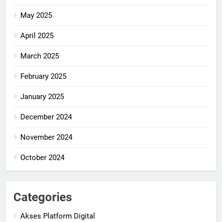
May 2025
April 2025
March 2025
February 2025
January 2025
December 2024
November 2024
October 2024
Categories
Akses Platform Digital