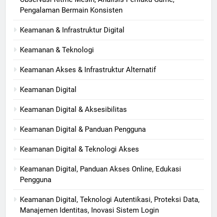
Pengalaman Bermain Konsisten
Keamanan & Infrastruktur Digital
Keamanan & Teknologi
Keamanan Akses & Infrastruktur Alternatif
Keamanan Digital
Keamanan Digital & Aksesibilitas
Keamanan Digital & Panduan Pengguna
Keamanan Digital & Teknologi Akses
Keamanan Digital, Panduan Akses Online, Edukasi
Pengguna
Keamanan Digital, Teknologi Autentikasi, Proteksi Data,
Manajemen Identitas, Inovasi Sistem Login