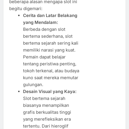
beberapa alasan mengapa slot ini
begitu digemari:
Cerita dan Latar Belakang
yang Mendalam:
Berbeda dengan slot
bertema sederhana, slot
bertema sejarah sering kali
memiliki narasi yang kuat.
Pemain dapat belajar
tentang peristiwa penting,
tokoh terkenal, atau budaya
kuno saat mereka memutar
gulungan.
Desain Visual yang Kaya:
Slot bertema sejarah
biasanya menampilkan
grafis berkualitas tinggi
yang merefleksikan era
tertentu. Dari hieroglif