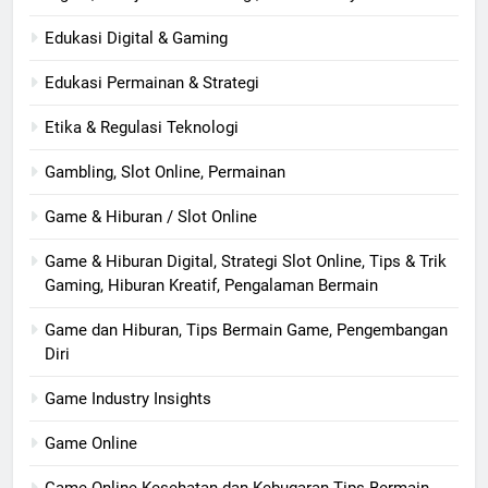
Edukasi Digital & Gaming
Edukasi Permainan & Strategi
Etika & Regulasi Teknologi
Gambling, Slot Online, Permainan
Game & Hiburan / Slot Online
Game & Hiburan Digital, Strategi Slot Online, Tips & Trik
Gaming, Hiburan Kreatif, Pengalaman Bermain
Game dan Hiburan, Tips Bermain Game, Pengembangan
Diri
Game Industry Insights
Game Online
Game Online Kesehatan dan Kebugaran Tips Bermain