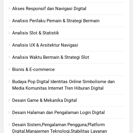
Akses Responsif dan Navigasi Digital
Analisis Perilaku Pemain & Strategi Bermain
Analisis Slot & Statistik
Analisis UX & Arsitektur Navigasi
Analisis Waktu Bermain & Strategi Slot
Bisnis & E-commerce
Budaya Pop Digital Identitas Online Simbolisme dan
Media Komunitas Internet Tren Hiburan Digital
Desain Game & Mekanika Digital
Desain Halaman dan Pengalaman Login Digital
Desain Sistem,Pengalaman Pengguna,Platform
Digital,Manajemen Teknologi,Stabilitas Layanan