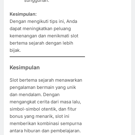
sungguhan.
Kesimpulan:
Dengan mengikuti tips ini, Anda
dapat meningkatkan peluang
kemenangan dan menikmati slot
bertema sejarah dengan lebih
bijak.
Kesimpulan
Slot bertema sejarah menawarkan
pengalaman bermain yang unik
dan mendalam. Dengan
mengangkat cerita dari masa lalu,
simbol-simbol otentik, dan fitur
bonus yang menarik, slot ini
memberikan kombinasi sempurna
antara hiburan dan pembelajaran.