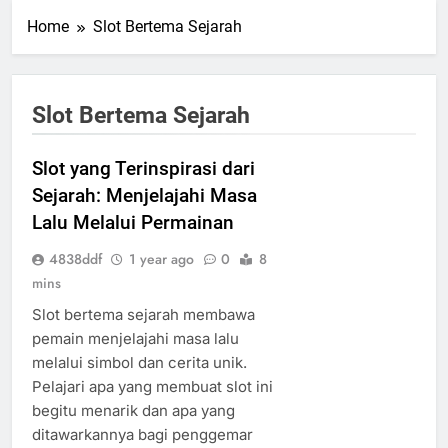
Home
Slot Bertema Sejarah
Slot Bertema Sejarah
Slot yang Terinspirasi dari
Sejarah: Menjelajahi Masa
Lalu Melalui Permainan
4838ddf
1 year ago
0
8
mins
Slot bertema sejarah membawa
pemain menjelajahi masa lalu
melalui simbol dan cerita unik.
Pelajari apa yang membuat slot ini
begitu menarik dan apa yang
ditawarkannya bagi penggemar