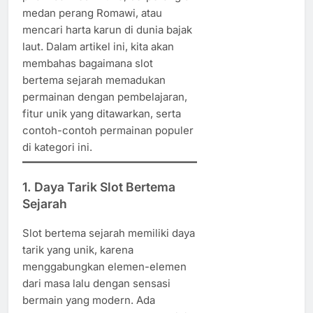
medan perang Romawi, atau
mencari harta karun di dunia bajak
laut. Dalam artikel ini, kita akan
membahas bagaimana slot
bertema sejarah memadukan
permainan dengan pembelajaran,
fitur unik yang ditawarkan, serta
contoh-contoh permainan populer
di kategori ini.
1. Daya Tarik Slot Bertema
Sejarah
Slot bertema sejarah memiliki daya
tarik yang unik, karena
menggabungkan elemen-elemen
dari masa lalu dengan sensasi
bermain yang modern. Ada