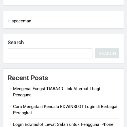
spaceman
Search
SEARCH
Recent Posts
Mengenal Fungsi TIARA4D Link Alternatif bagi
Pengguna
Cara Mengatasi Kendala EDWINSLOT Login di Berbagai
Perangkat
Login Edwinslot Lewat Safari untuk Pengguna iPhone