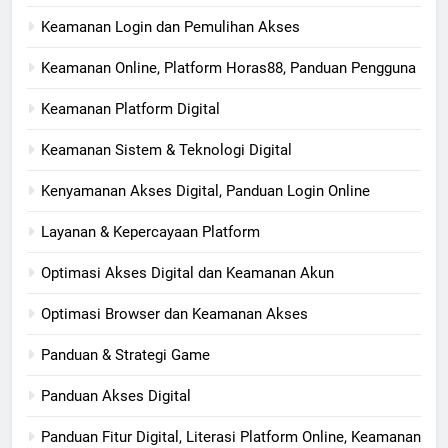
Keamanan Login dan Pemulihan Akses
Keamanan Online, Platform Horas88, Panduan Pengguna
Keamanan Platform Digital
Keamanan Sistem & Teknologi Digital
Kenyamanan Akses Digital, Panduan Login Online
Layanan & Kepercayaan Platform
Optimasi Akses Digital dan Keamanan Akun
Optimasi Browser dan Keamanan Akses
Panduan & Strategi Game
Panduan Akses Digital
Panduan Fitur Digital, Literasi Platform Online, Keamanan