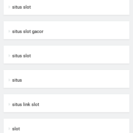
situs slot
situs slot gacor
situs slot
situs
situs link slot
slot