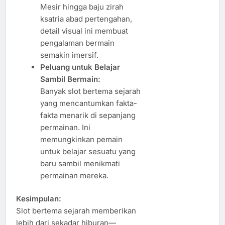
Mesir hingga baju zirah
ksatria abad pertengahan,
detail visual ini membuat
pengalaman bermain
semakin imersif.
Peluang untuk Belajar
Sambil Bermain:
Banyak slot bertema sejarah
yang mencantumkan fakta-
fakta menarik di sepanjang
permainan. Ini
memungkinkan pemain
untuk belajar sesuatu yang
baru sambil menikmati
permainan mereka.
Kesimpulan:
Slot bertema sejarah memberikan
lebih dari sekadar hiburan—