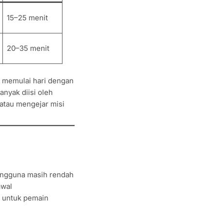
15–25 menit
20–35 menit
g memulai hari dengan
nyak diisi oleh
atau mengejar misi
pengguna masih rendah
awal
ok untuk pemain