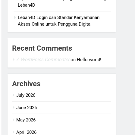
Lebah4D
Lebah4D Login dan Standar Kenyamanan
Akses Online untuk Pengguna Digital
Recent Comments
A WordPress Commenter
on
Hello world!
Archives
July 2026
June 2026
May 2026
April 2026