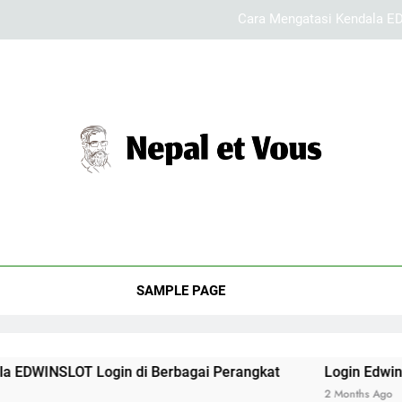
Cara Mengatasi Kendala ED
Login Edwinslot Lewat Safari untuk Pen
Tips Memilih Br
Mengenal Fungsi 
Cara Mengatasi Kendala ED
Login Edwinslot Lewat Safari untuk Pen
al Et Vous
Keindahan Nepal Dengan Panduan Dari Nepal Et Vous.
Tips Memilih Br
SAMPLE PAGE
T Login di Berbagai Perangkat
Login Edwinslot Lewat 
2 Months Ago