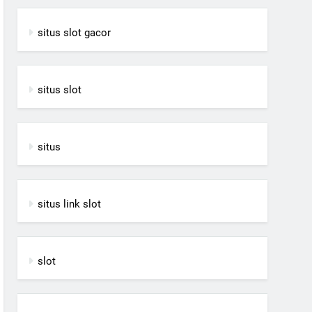
situs slot gacor
situs slot
situs
situs link slot
slot