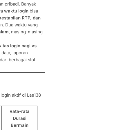
n pribadi. Banyak
wa
waktu login
bisa
kestabilan RTP, dan
in. Dua waktu yang
alam
, masing-masing
vitas login pagi vs
 data, laporan
ari berbagai slot
login aktif di Lae138
Rata-rata
Durasi
Bermain