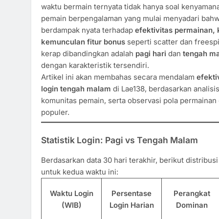
waktu bermain ternyata tidak hanya soal kenyamana
pemain berpengalaman yang mulai menyadari bah
berdampak nyata terhadap
efektivitas permainan, 
kemunculan fitur bonus
seperti scatter dan freesp
kerap dibandingkan adalah
pagi hari
dan
tengah m
dengan karakteristik tersendiri.
Artikel ini akan membahas secara mendalam
efekti
login tengah malam
di Lae138, berdasarkan analisis
komunitas pemain, serta observasi pola permainan d
populer.
Statistik Login: Pagi vs Tengah Malam
Berdasarkan data 30 hari terakhir, berikut distribusi 
untuk kedua waktu ini:
Waktu Login
Persentase
Perangkat
(WIB)
Login Harian
Dominan