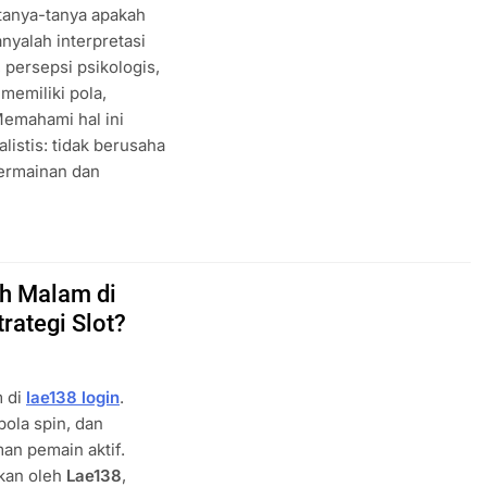
tanya-tanya apakah
anyalah interpretasi
, persepsi psikologis,
memiliki pola,
Memahami hal ini
istis: tidak berusaha
ermainan dan
ah Malam di
rategi Slot?
m di
lae138 login
.
ola spin, dan
an pemain aktif.
rkan oleh
Lae138
,