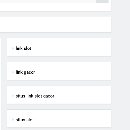
link slot
link gacor
situs link slot gacor
situs slot