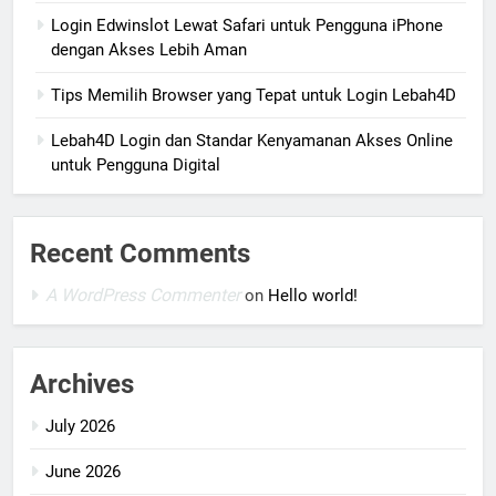
Login Edwinslot Lewat Safari untuk Pengguna iPhone
dengan Akses Lebih Aman
Tips Memilih Browser yang Tepat untuk Login Lebah4D
Lebah4D Login dan Standar Kenyamanan Akses Online
untuk Pengguna Digital
Recent Comments
A WordPress Commenter
on
Hello world!
Archives
July 2026
June 2026