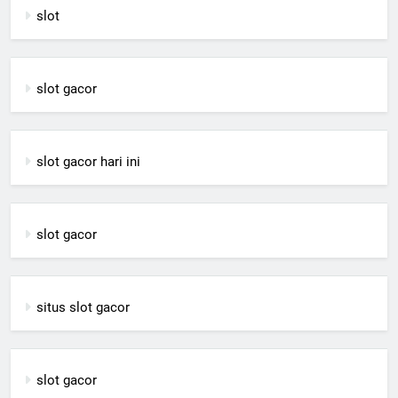
slot
slot gacor
slot gacor hari ini
slot gacor
situs slot gacor
slot gacor