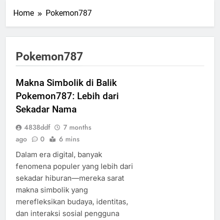
Home
Pokemon787
Pokemon787
Makna Simbolik di Balik
Pokemon787: Lebih dari
Sekadar Nama
4838ddf
7 months
ago
0
6 mins
Dalam era digital, banyak
fenomena populer yang lebih dari
sekadar hiburan—mereka sarat
makna simbolik yang
merefleksikan budaya, identitas,
dan interaksi sosial pengguna