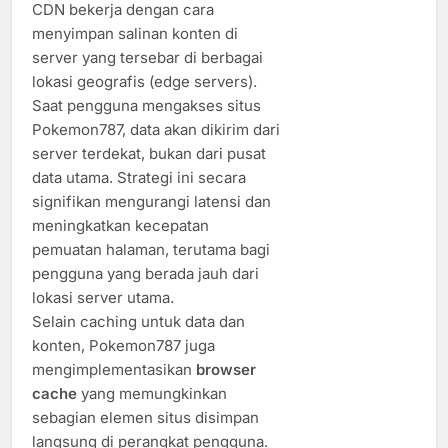
CDN bekerja dengan cara
menyimpan salinan konten di
server yang tersebar di berbagai
lokasi geografis (edge servers).
Saat pengguna mengakses situs
Pokemon787, data akan dikirim dari
server terdekat, bukan dari pusat
data utama. Strategi ini secara
signifikan mengurangi latensi dan
meningkatkan kecepatan
pemuatan halaman, terutama bagi
pengguna yang berada jauh dari
lokasi server utama.
Selain caching untuk data dan
konten, Pokemon787 juga
mengimplementasikan
browser
cache
yang memungkinkan
sebagian elemen situs disimpan
langsung di perangkat pengguna.