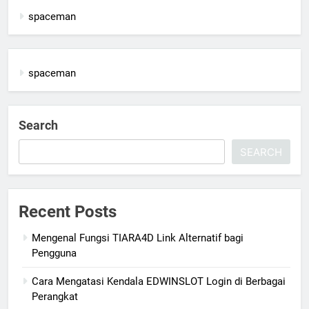
spaceman
spaceman
Search
SEARCH
Recent Posts
Mengenal Fungsi TIARA4D Link Alternatif bagi
Pengguna
Cara Mengatasi Kendala EDWINSLOT Login di Berbagai
Perangkat