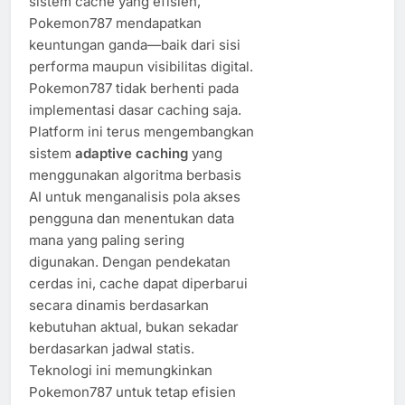
sistem cache yang efisien,
Pokemon787 mendapatkan
keuntungan ganda—baik dari sisi
performa maupun visibilitas digital.
Pokemon787 tidak berhenti pada
implementasi dasar caching saja.
Platform ini terus mengembangkan
sistem
adaptive caching
yang
menggunakan algoritma berbasis
AI untuk menganalisis pola akses
pengguna dan menentukan data
mana yang paling sering
digunakan. Dengan pendekatan
cerdas ini, cache dapat diperbarui
secara dinamis berdasarkan
kebutuhan aktual, bukan sekadar
berdasarkan jadwal statis.
Teknologi ini memungkinkan
Pokemon787 untuk tetap efisien