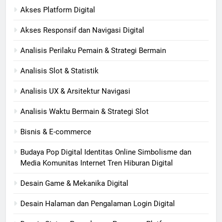
Akses Platform Digital
Akses Responsif dan Navigasi Digital
Analisis Perilaku Pemain & Strategi Bermain
Analisis Slot & Statistik
Analisis UX & Arsitektur Navigasi
Analisis Waktu Bermain & Strategi Slot
Bisnis & E-commerce
Budaya Pop Digital Identitas Online Simbolisme dan
Media Komunitas Internet Tren Hiburan Digital
Desain Game & Mekanika Digital
Desain Halaman dan Pengalaman Login Digital