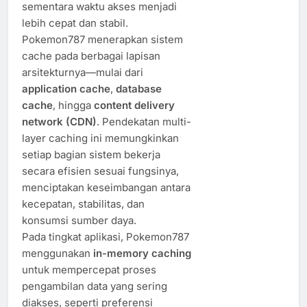
sementara waktu akses menjadi
lebih cepat dan stabil.
Pokemon787 menerapkan sistem
cache pada berbagai lapisan
arsitekturnya—mulai dari
application cache
,
database
cache
, hingga
content delivery
network (CDN)
. Pendekatan multi-
layer caching ini memungkinkan
setiap bagian sistem bekerja
secara efisien sesuai fungsinya,
menciptakan keseimbangan antara
kecepatan, stabilitas, dan
konsumsi sumber daya.
Pada tingkat aplikasi, Pokemon787
menggunakan
in-memory caching
untuk mempercepat proses
pengambilan data yang sering
diakses, seperti preferensi