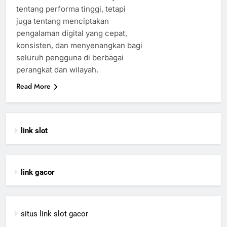
tentang performa tinggi, tetapi
juga tentang menciptakan
pengalaman digital yang cepat,
konsisten, dan menyenangkan bagi
seluruh pengguna di berbagai
perangkat dan wilayah.
Read More
link slot
link gacor
situs link slot gacor