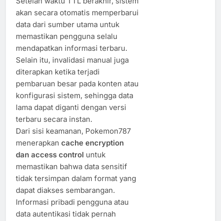
Setelah waktu TTL berakhir, sistem
akan secara otomatis memperbarui
data dari sumber utama untuk
memastikan pengguna selalu
mendapatkan informasi terbaru.
Selain itu, invalidasi manual juga
diterapkan ketika terjadi
pembaruan besar pada konten atau
konfigurasi sistem, sehingga data
lama dapat diganti dengan versi
terbaru secara instan.
Dari sisi keamanan, Pokemon787
menerapkan
cache encryption
dan access control
untuk
memastikan bahwa data sensitif
tidak tersimpan dalam format yang
dapat diakses sembarangan.
Informasi pribadi pengguna atau
data autentikasi tidak pernah