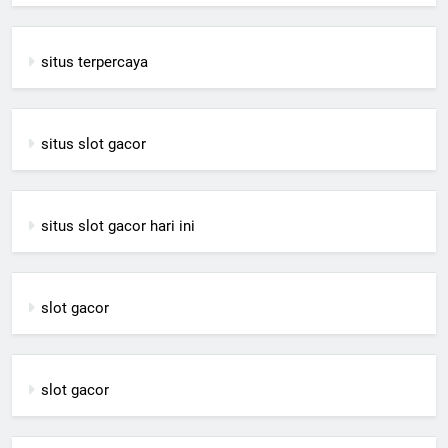
situs terpercaya
situs slot gacor
situs slot gacor hari ini
slot gacor
slot gacor