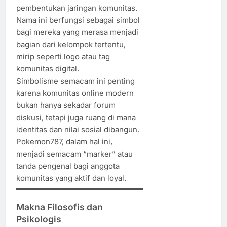
pembentukan jaringan komunitas.
Nama ini berfungsi sebagai simbol
bagi mereka yang merasa menjadi
bagian dari kelompok tertentu,
mirip seperti logo atau tag
komunitas digital.
Simbolisme semacam ini penting
karena komunitas online modern
bukan hanya sekadar forum
diskusi, tetapi juga ruang di mana
identitas dan nilai sosial dibangun.
Pokemon787, dalam hal ini,
menjadi semacam “marker” atau
tanda pengenal bagi anggota
komunitas yang aktif dan loyal.
Makna Filosofis dan
Psikologis