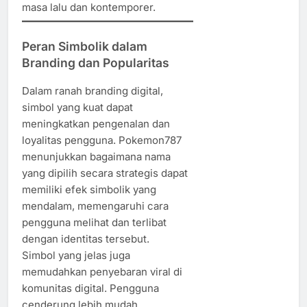
masa lalu dan kontemporer.
Peran Simbolik dalam
Branding dan Popularitas
Dalam ranah branding digital,
simbol yang kuat dapat
meningkatkan pengenalan dan
loyalitas pengguna. Pokemon787
menunjukkan bagaimana nama
yang dipilih secara strategis dapat
memiliki efek simbolik yang
mendalam, memengaruhi cara
pengguna melihat dan terlibat
dengan identitas tersebut.
Simbol yang jelas juga
memudahkan penyebaran viral di
komunitas digital. Pengguna
cenderung lebih mudah