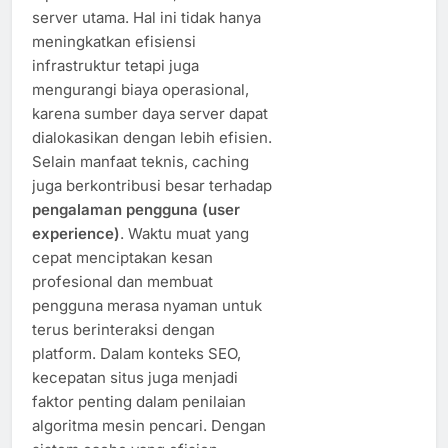
server utama. Hal ini tidak hanya
meningkatkan efisiensi
infrastruktur tetapi juga
mengurangi biaya operasional,
karena sumber daya server dapat
dialokasikan dengan lebih efisien.
Selain manfaat teknis, caching
juga berkontribusi besar terhadap
pengalaman pengguna (user
experience)
. Waktu muat yang
cepat menciptakan kesan
profesional dan membuat
pengguna merasa nyaman untuk
terus berinteraksi dengan
platform. Dalam konteks SEO,
kecepatan situs juga menjadi
faktor penting dalam penilaian
algoritma mesin pencari. Dengan