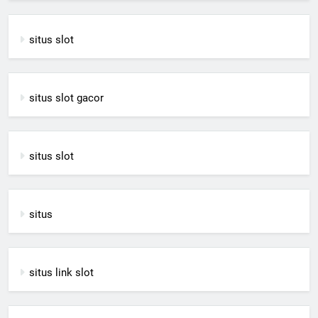
situs slot
situs slot gacor
situs slot
situs
situs link slot