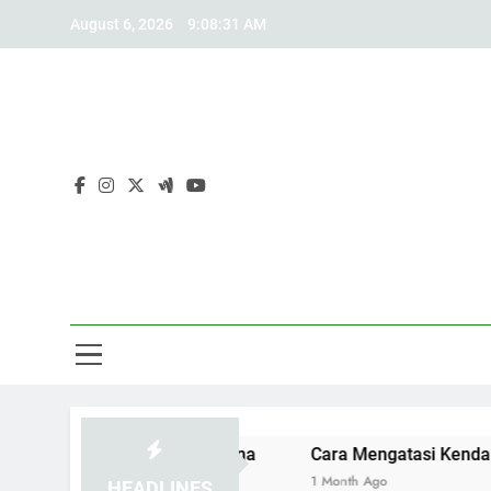
Skip
August 6, 2026
9:08:32 AM
to
content
Nep
Jelajahi 
natif bagi Pengguna
Cara Mengatasi Kendala EDWINSLO
1 Month Ago
HEADLINES