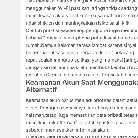
Jika memakai data seluler,pilih lokasi dengan sinyal
menggunakan Wi-Fi,pastikan jaringan tidak sedan
memaksakan akses saat koneksi sangat buruk karen
tidak sinkron dan meningkatkan risiko salah klik.
Contoh praktisnya,seorang pengguna ingin membuka
Lebah4D melalui smartphone pribadi saat berada di
rumah.Namun,halaman terasa lambat karena sinya
beberapa aplikasi masih berjalan di latar belakang.
tepat adalah menutup aplikasi yang memakai jaring
dengan sinyal lebih baik,lalu membuka kembali br
perlahan.Cara ini membantu akses terasa lebih lanc
Keamanan Akun Saat Menggunaka
Alternatif
Keamanan akun harus menjadi prioritas dalam seti
akses.Pengguna sebaiknya tidak hanya fokus pa
halaman,tetapi juga memastikan data pribadi tetap t
memakai Link Alternatif Lebah4D,pastikan halaman t
sebelum memasukkan informasi akun.
Gunakan kata sandi yang kuat dan tidak mudah dit