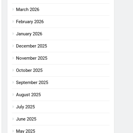
March 2026
February 2026
January 2026
December 2025
November 2025
October 2025
September 2025
August 2025
July 2025
June 2025
May 2025