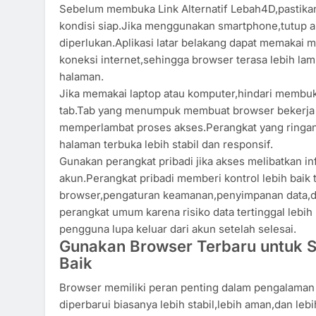
Sebelum membuka Link Alternatif Lebah4D,pastika
kondisi siap.Jika menggunakan smartphone,tutup ap
diperlukan.Aplikasi latar belakang dapat memakai 
koneksi internet,sehingga browser terasa lebih la
halaman.
Jika memakai laptop atau komputer,hindari membuk
tab.Tab yang menumpuk membuat browser bekerja l
memperlambat proses akses.Perangkat yang ringa
halaman terbuka lebih stabil dan responsif.
Gunakan perangkat pribadi jika akses melibatkan i
akun.Perangkat pribadi memberi kontrol lebih baik 
browser,pengaturan keamanan,penyimpanan data,da
perangkat umum karena risiko data tertinggal lebih 
pengguna lupa keluar dari akun setelah selesai.
Gunakan Browser Terbaru untuk St
Baik
Browser memiliki peran penting dalam pengalaman
diperbarui biasanya lebih stabil,lebih aman,dan leb