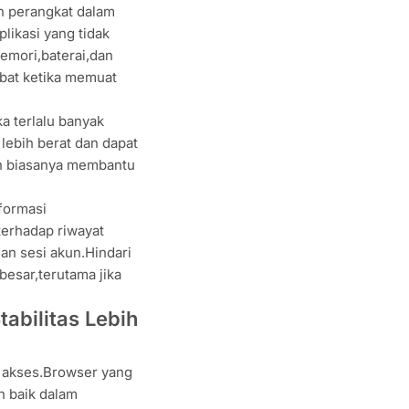
n perangkat dalam
likasi yang tidak
memori,baterai,dan
mbat ketika memuat
a terlalu banyak
ebih berat dan dapat
n biasanya membantu
nformasi
terhadap riwayat
n sesi akun.Hindari
besar,terutama jika
abilitas Lebih
 akses.Browser yang
ih baik dalam