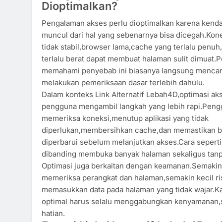
Dioptimalkan?
Pengalaman akses perlu dioptimalkan karena kendala
muncul dari hal yang sebenarnya bisa dicegah.Kone
tidak stabil,browser lama,cache yang terlalu penuh
terlalu berat dapat membuat halaman sulit dimuat.
memahami penyebab ini biasanya langsung mencari
melakukan pemeriksaan dasar terlebih dahulu.
Dalam konteks Link Alternatif Lebah4D,optimasi a
pengguna mengambil langkah yang lebih rapi.Peng
memeriksa koneksi,menutup aplikasi yang tidak
diperlukan,membersihkan cache,dan memastikan 
diperbarui sebelum melanjutkan akses.Cara seperti 
dibanding membuka banyak halaman sekaligus tanpa
Optimasi juga berkaitan dengan keamanan.Semakin
memeriksa perangkat dan halaman,semakin kecil ri
memasukkan data pada halaman yang tidak wajar.Ka
optimal harus selalu menggabungkan kenyamanan,st
hatian.