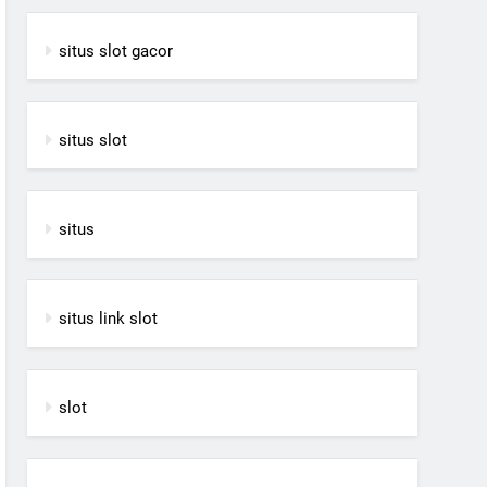
situs slot gacor
situs slot
situs
situs link slot
slot