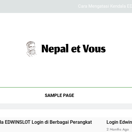
Cara Mengatasi Kendala ED
Login Edwinslot Lewat Safari untuk Pen
Tips Memilih Br
Mengenal Fungsi 
Cara Mengatasi Kendala ED
Login Edwinslot Lewat Safari untuk Pen
al Et Vous
Keindahan Nepal Dengan Panduan Dari Nepal Et Vous.
Tips Memilih Br
SAMPLE PAGE
T Login di Berbagai Perangkat
Login Edwinslot Lewat 
2 Months Ago