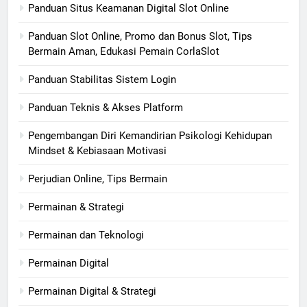
Panduan Situs Keamanan Digital Slot Online
Panduan Slot Online, Promo dan Bonus Slot, Tips
Bermain Aman, Edukasi Pemain CorlaSlot
Panduan Stabilitas Sistem Login
Panduan Teknis & Akses Platform
Pengembangan Diri Kemandirian Psikologi Kehidupan
Mindset & Kebiasaan Motivasi
Perjudian Online, Tips Bermain
Permainan & Strategi
Permainan dan Teknologi
Permainan Digital
Permainan Digital & Strategi