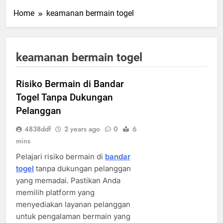
Home
keamanan bermain togel
keamanan bermain togel
Risiko Bermain di Bandar
Togel Tanpa Dukungan
Pelanggan
4838ddf
2 years ago
0
6
mins
Pelajari risiko bermain di
bandar
togel
tanpa dukungan pelanggan
yang memadai. Pastikan Anda
memilih platform yang
menyediakan layanan pelanggan
untuk pengalaman bermain yang