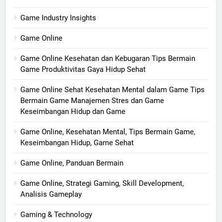
Game Industry Insights
Game Online
Game Online Kesehatan dan Kebugaran Tips Bermain
Game Produktivitas Gaya Hidup Sehat
Game Online Sehat Kesehatan Mental dalam Game Tips
Bermain Game Manajemen Stres dan Game
Keseimbangan Hidup dan Game
Game Online, Kesehatan Mental, Tips Bermain Game,
Keseimbangan Hidup, Game Sehat
Game Online, Panduan Bermain
Game Online, Strategi Gaming, Skill Development,
Analisis Gameplay
Gaming & Technology