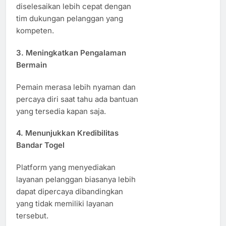
diselesaikan lebih cepat dengan
tim dukungan pelanggan yang
kompeten.
3. Meningkatkan Pengalaman
Bermain
Pemain merasa lebih nyaman dan
percaya diri saat tahu ada bantuan
yang tersedia kapan saja.
4. Menunjukkan Kredibilitas
Bandar Togel
Platform yang menyediakan
layanan pelanggan biasanya lebih
dapat dipercaya dibandingkan
yang tidak memiliki layanan
tersebut.