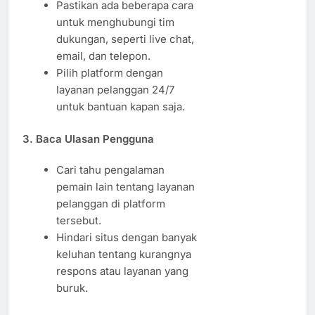
Pastikan ada beberapa cara
untuk menghubungi tim
dukungan, seperti live chat,
email, dan telepon.
Pilih platform dengan
layanan pelanggan 24/7
untuk bantuan kapan saja.
3. Baca Ulasan Pengguna
Cari tahu pengalaman
pemain lain tentang layanan
pelanggan di platform
tersebut.
Hindari situs dengan banyak
keluhan tentang kurangnya
respons atau layanan yang
buruk.