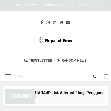
Skip
Login Edwinslot Lewat Safari untuk Pengguna
to
iPhone dengan Akses Lebih Aman
content
Tips Memilih Browser yang Tepat untuk Login
Lebah4D
Mengenal Fungsi TIARA4D Link Alternatif bagi
Pengguna
Cara Mengatasi Kendala EDWINSLOT Login di
Berbagai Perangkat
Login Edwinslot Lewat Safari untuk Pengguna
iPhone dengan Akses Lebih Aman
Nepal Et Vous
Jelajahi Keindahan Nepal Dengan Panduan
Tips Memilih Browser yang Tepat untuk Login
NEWSLETTER
RANDOM NEWS
Lebah4D
Dari Nepal Et Vous.
MENU
ngenal Fungsi TIARA4D Link Alternatif bagi Pengguna
HEADLINES
onth Ago