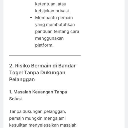
ketentuan, atau
kebijakan privasi.
Membantu pemain
yang membutuhkan
panduan tentang cara
menggunakan
platform.
2. Risiko Bermain di Bandar
Togel Tanpa Dukungan
Pelanggan
1. Masalah Keuangan Tanpa
Solusi
Tanpa dukungan pelanggan,
pemain mungkin mengalami
kesulitan menyelesaikan masalah