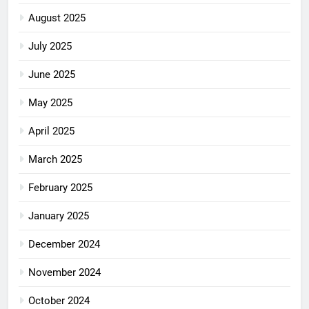
August 2025
July 2025
June 2025
May 2025
April 2025
March 2025
February 2025
January 2025
December 2024
November 2024
October 2024