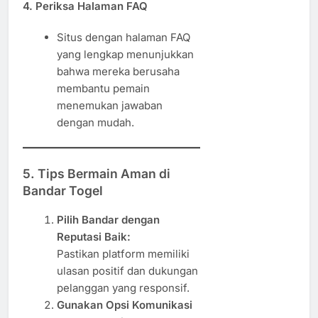
4. Periksa Halaman FAQ
Situs dengan halaman FAQ
yang lengkap menunjukkan
bahwa mereka berusaha
membantu pemain
menemukan jawaban
dengan mudah.
5. Tips Bermain Aman di
Bandar Togel
Pilih Bandar dengan
Reputasi Baik:
Pastikan platform memiliki
ulasan positif dan dukungan
pelanggan yang responsif.
Gunakan Opsi Komunikasi