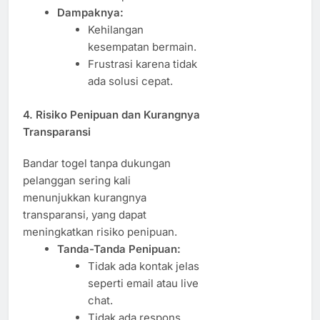
Dampaknya:
Kehilangan
kesempatan bermain.
Frustrasi karena tidak
ada solusi cepat.
4. Risiko Penipuan dan Kurangnya
Transparansi
Bandar togel tanpa dukungan
pelanggan sering kali
menunjukkan kurangnya
transparansi, yang dapat
meningkatkan risiko penipuan.
Tanda-Tanda Penipuan:
Tidak ada kontak jelas
seperti email atau live
chat.
Tidak ada respons