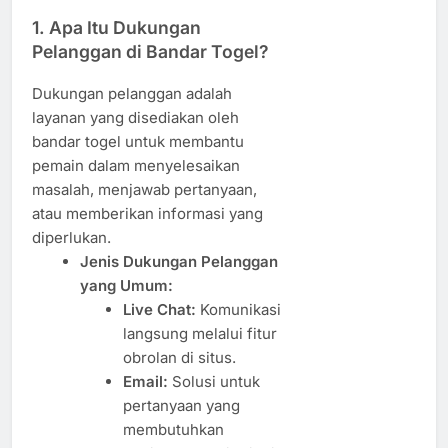
1. Apa Itu Dukungan
Pelanggan di Bandar Togel?
Dukungan pelanggan adalah
layanan yang disediakan oleh
bandar togel untuk membantu
pemain dalam menyelesaikan
masalah, menjawab pertanyaan,
atau memberikan informasi yang
diperlukan.
Jenis Dukungan Pelanggan
yang Umum:
Live Chat:
Komunikasi
langsung melalui fitur
obrolan di situs.
Email:
Solusi untuk
pertanyaan yang
membutuhkan