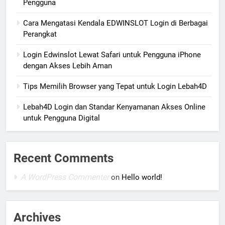
Pengguna
Cara Mengatasi Kendala EDWINSLOT Login di Berbagai
Perangkat
Login Edwinslot Lewat Safari untuk Pengguna iPhone
dengan Akses Lebih Aman
Tips Memilih Browser yang Tepat untuk Login Lebah4D
Lebah4D Login dan Standar Kenyamanan Akses Online
untuk Pengguna Digital
Recent Comments
A WordPress Commenter
on
Hello world!
Archives