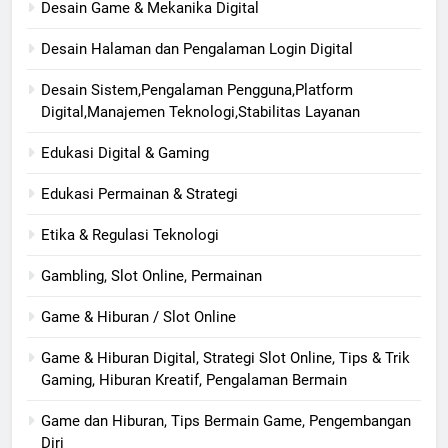
Desain Game & Mekanika Digital
Desain Halaman dan Pengalaman Login Digital
Desain Sistem,Pengalaman Pengguna,Platform
Digital,Manajemen Teknologi,Stabilitas Layanan
Edukasi Digital & Gaming
Edukasi Permainan & Strategi
Etika & Regulasi Teknologi
Gambling, Slot Online, Permainan
Game & Hiburan / Slot Online
Game & Hiburan Digital, Strategi Slot Online, Tips & Trik
Gaming, Hiburan Kreatif, Pengalaman Bermain
Game dan Hiburan, Tips Bermain Game, Pengembangan
Diri