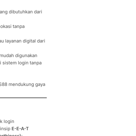
ang dibutuhkan dari
lokasi tanpa
 layanan digital dari
mudah digunakan
istem login tanpa
ORAS88 mendukung gaya
k login
insip
E-E-A-T
orthiness)
: