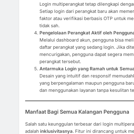
Login multiperangkat tetap dilengkapi deng
Setiap login dari perangkat baru akan memer
faktor atau verifikasi berbasis OTP untuk 
tidak sah.
Pengelolaan Perangkat Aktif oleh Penggun
Melalui dashboard akun, pengguna bisa mel
daftar perangkat yang sedang login. Jika dit
mencurigakan, pengguna dapat segera memu
perangkat tersebut.
Antarmuka Login yang Ramah untuk Semu
Desain yang intuitif dan responsif memudahk
yang berpengalaman maupun pengguna baru
dan menggunakan layanan tanpa kesulitan te
Manfaat Bagi Semua Kalangan Pengguna
Salah satu keunggulan terbesar dari login multip
adalah
inklusivitasnya
. Fitur ini dirancang untuk 