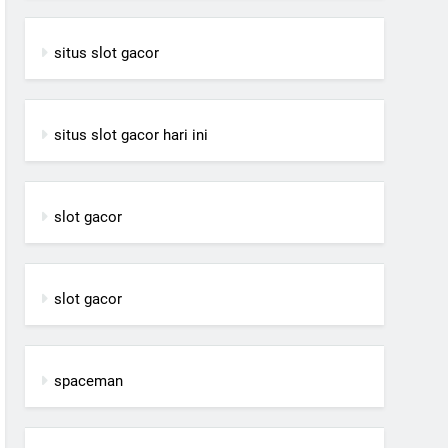
situs slot gacor
situs slot gacor hari ini
slot gacor
slot gacor
spaceman