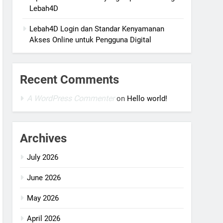
Lebah4D
Lebah4D Login dan Standar Kenyamanan
Akses Online untuk Pengguna Digital
Recent Comments
A WordPress Commenter
on
Hello world!
Archives
July 2026
June 2026
May 2026
April 2026