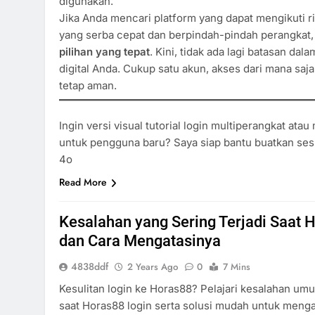
digunakan.
Jika Anda mencari platform yang dapat mengikuti r
yang serba cepat dan berpindah-pindah perangkat
pilihan yang tepat
. Kini, tidak ada lagi batasan da
digital Anda. Cukup satu akun, akses dari mana saja
tetap aman.
Ingin versi visual tutorial login multiperangkat ata
untuk pengguna baru? Saya siap bantu buatkan ses
4o
Read More
Kesalahan yang Sering Terjadi Saat 
dan Cara Mengatasinya
4838ddf
2 Years Ago
0
7 Mins
Kesulitan login ke Horas88? Pelajari kesalahan umu
saat Horas88 login serta solusi mudah untuk menga