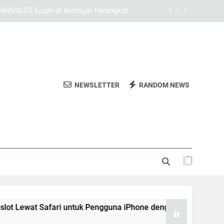
WINSLOT Login di Berbagai Perangkat
gguna iPhone dengan Akses Lebih Aman
owser yang Tepat untuk Login Lebah4D
TIARA4D Link Alternatif bagi Pengguna
NEWSLETTER
RANDOM NEWS
WINSLOT Login di Berbagai Perangkat
gguna iPhone dengan Akses Lebih Aman
owser yang Tepat untuk Login Lebah4D
Safari untuk Pengguna iPhone dengan Akses Lebih Aman