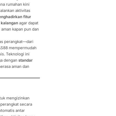
una rumahan kini
alankan aktivitas
ghadirkan fitur
 kalangan
agar dapat
n aman kapan pun dan
tas perangkat—dari
HORAS88 mempermudah
s. Teknologi ini
uga dengan
standar
merasa aman dan
tuk mengizinkan
 perangkat secara
tomatis antar