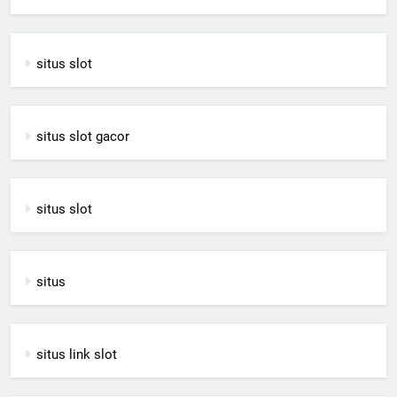
situs slot
situs slot gacor
situs slot
situs
situs link slot