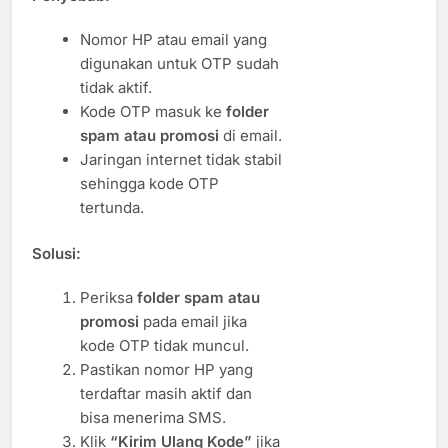
Nomor HP atau email yang
digunakan untuk OTP sudah
tidak aktif.
Kode OTP masuk ke
folder
spam atau promosi
di email.
Jaringan internet tidak stabil
sehingga kode OTP
tertunda.
Solusi:
Periksa
folder spam atau
promosi
pada email jika
kode OTP tidak muncul.
Pastikan nomor HP yang
terdaftar masih aktif dan
bisa menerima SMS.
Klik
“Kirim Ulang Kode”
jika