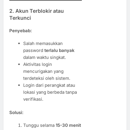
2. Akun Terblokir atau
Terkunci
Penyebab:
Salah memasukkan
password
terlalu banyak
dalam waktu singkat.
Aktivitas login
mencurigakan yang
terdeteksi oleh sistem.
Login dari perangkat atau
lokasi yang berbeda tanpa
verifikasi.
Solusi:
Tunggu selama
15-30 menit