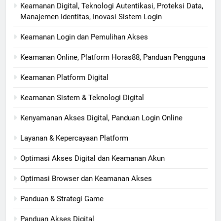
Keamanan Digital, Teknologi Autentikasi, Proteksi Data,
Manajemen Identitas, Inovasi Sistem Login
Keamanan Login dan Pemulihan Akses
Keamanan Online, Platform Horas88, Panduan Pengguna
Keamanan Platform Digital
Keamanan Sistem & Teknologi Digital
Kenyamanan Akses Digital, Panduan Login Online
Layanan & Kepercayaan Platform
Optimasi Akses Digital dan Keamanan Akun
Optimasi Browser dan Keamanan Akses
Panduan & Strategi Game
Panduan Akses Digital