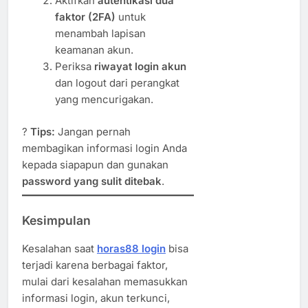
Aktifkan
autentikasi dua
faktor (2FA)
untuk
menambah lapisan
keamanan akun.
Periksa
riwayat login akun
dan logout dari perangkat
yang mencurigakan.
?
Tips:
Jangan pernah
membagikan informasi login Anda
kepada siapapun dan gunakan
password yang sulit ditebak
.
Kesimpulan
Kesalahan saat
horas88 login
bisa
terjadi karena berbagai faktor,
mulai dari kesalahan memasukkan
informasi login, akun terkunci,