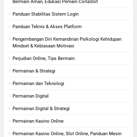
Bermain Aman, Edukasi Pemain CorlaSlot
Panduan Stabilitas Sistem Login
Panduan Teknis & Akses Platform
Pengembangan Diri Kemandirian Psikologi Kehidupan
Mindset & Kebiasaan Motivasi
Perjudian Online, Tips Bermain
Permainan & Strategi
Permainan dan Teknologi
Permainan Digital
Permainan Digital & Strategi
Permainan Kasino Online
Permainan Kasino Online, Slot Online, Panduan Mesin