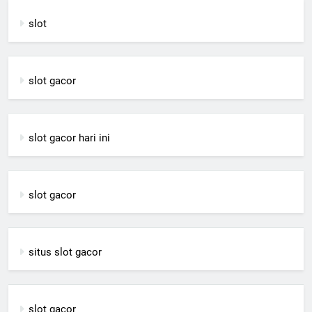
slot
slot gacor
slot gacor hari ini
slot gacor
situs slot gacor
slot gacor