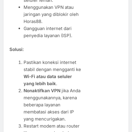
seluler lemah.
Menggunakan VPN atau
jaringan yang diblokir oleh
Horas88.
Gangguan internet dari
penyedia layanan (ISP).
Solusi:
Pastikan koneksi internet
stabil dengan mengganti ke
Wi-Fi atau data seluler
yang lebih baik
.
Nonaktifkan VPN
jika Anda
menggunakannya, karena
beberapa layanan
membatasi akses dari IP
yang mencurigakan.
Restart modem atau router