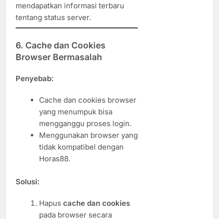
mendapatkan informasi terbaru
tentang status server.
6. Cache dan Cookies
Browser Bermasalah
Penyebab:
Cache dan cookies browser
yang menumpuk bisa
mengganggu proses login.
Menggunakan browser yang
tidak kompatibel dengan
Horas88.
Solusi:
Hapus
cache dan cookies
pada browser secara