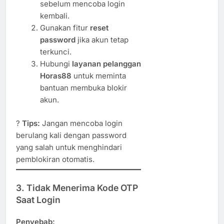
sebelum mencoba login
kembali.
Gunakan fitur
reset
password
jika akun tetap
terkunci.
Hubungi
layanan pelanggan
Horas88
untuk meminta
bantuan membuka blokir
akun.
?
Tips:
Jangan mencoba login
berulang kali dengan password
yang salah untuk menghindari
pemblokiran otomatis.
3. Tidak Menerima Kode OTP
Saat Login
Penyebab: