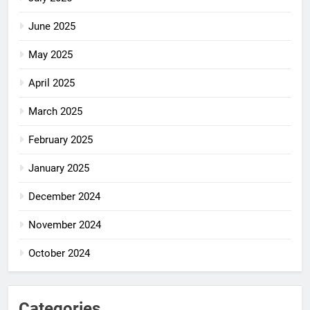
June 2025
May 2025
April 2025
March 2025
February 2025
January 2025
December 2024
November 2024
October 2024
Categories