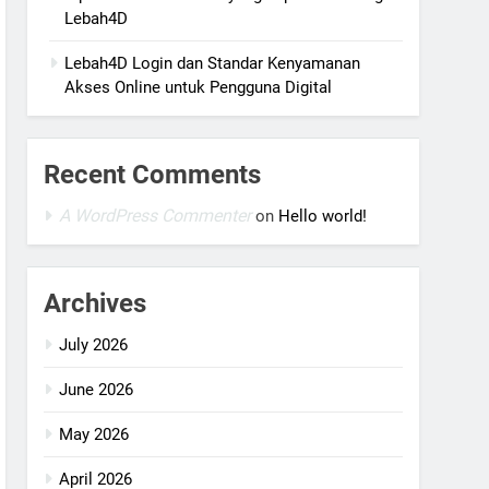
Lebah4D
Lebah4D Login dan Standar Kenyamanan
Akses Online untuk Pengguna Digital
Recent Comments
A WordPress Commenter
on
Hello world!
Archives
July 2026
June 2026
May 2026
April 2026