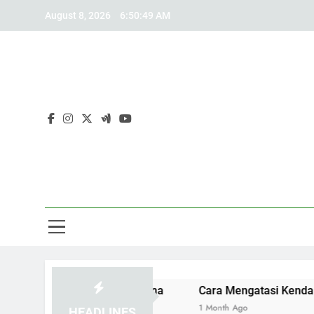
Skip
August 8, 2026
6:50:50 AM
to
content
Nep
Jelajahi 
natif bagi Pengguna
Cara Mengatasi Kendala EDWINSLOT
1 Month Ago
HEADLINES