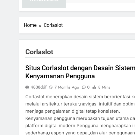
Home
Corlaslot
Corlaslot
Situs Corlaslot dengan Desain Siste
Kenyamanan Pengguna
4838ddf
7 Months Ago
0
8 Mins
Corlaslot menerapkan desain sistem berorientasi
melalui arsitektur terukur,navigasi intuitif,dan opti
menjaga pengalaman digital tetap konsisten.
Kenyamanan pengguna merupakan tujuan utama d
platform digital modern.Pengguna mengharapkan in
sederhana,respon yang cepat,dan alur penggunaan 