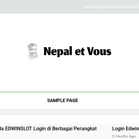
Cara Mengatasi Kendala ED
Login Edwinslot Lewat Safari untuk Pen
Tips Memilih Br
Mengenal Fungsi 
Cara Mengatasi Kendala ED
Login Edwinslot Lewat Safari untuk Pen
al Et Vous
Keindahan Nepal Dengan Panduan Dari Nepal Et Vous.
Tips Memilih Br
SAMPLE PAGE
 Login di Berbagai Perangkat
Login Edwinslot Lewat 
2 Months Ago