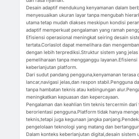
dan rasa nyaman.
Desain adaptif mendukung kenyamanan dalam berbag
menyesuaikan ukuran layar tanpa mengubah hierark
utama tetap mudah diakses meskipun kondisi pera
adaptif memperkuat pengalaman yang ramah peng
Efisiensi operasional meningkat seiring desain sis
tertata.Corlaslot dapat memelihara dan mengemba
dengan lebih terprediksi.Struktur sistem yang jel
pemeliharaan tanpa mengganggu layanan.Efisiensi
keberlanjutan platform.
Dari sudut pandang pengguna,kenyamanan terasa 
lancar,navigasi jelas,dan respon stabil.Pengguna da
tanpa hambatan teknis atau kebingungan alur.Peng
meningkatkan kepuasan dan kepercayaan.
Pengalaman dan keahlian tim teknis tercermin dari
berorientasi pengguna.Platform tidak hanya menge
teknis,tetapi juga kegunaan jangka panjang.Pendek
pengelolaan teknologi yang matang dan bertanggu
Dalam konteks keberlanjutan digital,desain siste