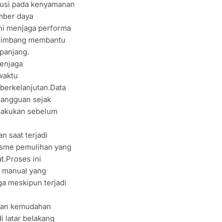
ibusi pada kenyamanan
mber daya
ni menjaga performa
 seimbang membantu
panjang.
menjaga
waktu
 berkelanjutan.Data
gangguan sejak
ilakukan sebelum
 saat terjadi
isme pemulihan yang
.Proses ini
i manual yang
a meskipun terjadi
ngan kemudahan
i latar belakang