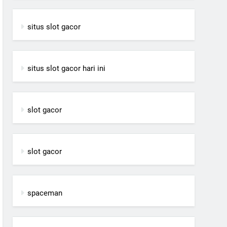
situs slot gacor
situs slot gacor hari ini
slot gacor
slot gacor
spaceman