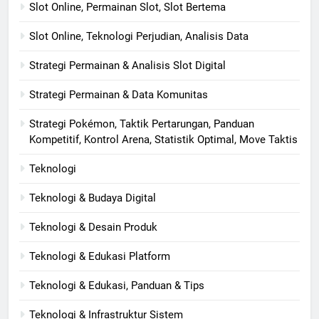
Slot Online, Permainan Slot, Slot Bertema
Slot Online, Teknologi Perjudian, Analisis Data
Strategi Permainan & Analisis Slot Digital
Strategi Permainan & Data Komunitas
Strategi Pokémon, Taktik Pertarungan, Panduan
Kompetitif, Kontrol Arena, Statistik Optimal, Move Taktis
Teknologi
Teknologi & Budaya Digital
Teknologi & Desain Produk
Teknologi & Edukasi Platform
Teknologi & Edukasi, Panduan & Tips
Teknologi & Infrastruktur Sistem