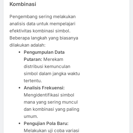
Kombinasi
Pengembang sering melakukan
analisis data untuk mempelajari
efektivitas kombinasi simbol.
Beberapa langkah yang biasanya
dilakukan adalah:
Pengumpulan Data
Putaran:
Merekam
distribusi kemunculan
simbol dalam jangka waktu
tertentu.
Analisis Frekuensi:
Mengidentifikasi simbol
mana yang sering muncul
dan kombinasi yang paling
umum.
Pengujian Pola Baru:
Melakukan uji coba variasi