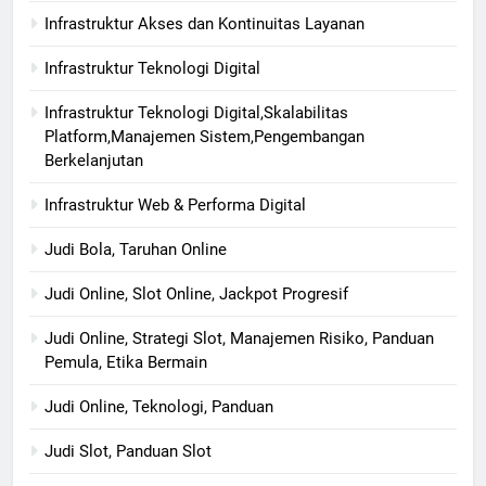
Infrastruktur Akses dan Kontinuitas Layanan
Infrastruktur Teknologi Digital
Infrastruktur Teknologi Digital,Skalabilitas
Platform,Manajemen Sistem,Pengembangan
Berkelanjutan
Infrastruktur Web & Performa Digital
Judi Bola, Taruhan Online
Judi Online, Slot Online, Jackpot Progresif
Judi Online, Strategi Slot, Manajemen Risiko, Panduan
Pemula, Etika Bermain
Judi Online, Teknologi, Panduan
Judi Slot, Panduan Slot