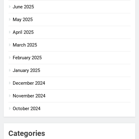
June 2025
May 2025
April 2025
March 2025
February 2025
January 2025
December 2024
November 2024
October 2024
Categories