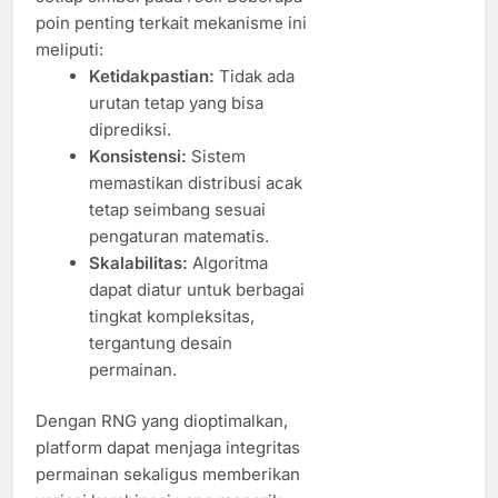
poin penting terkait mekanisme ini
meliputi:
Ketidakpastian:
Tidak ada
urutan tetap yang bisa
diprediksi.
Konsistensi:
Sistem
memastikan distribusi acak
tetap seimbang sesuai
pengaturan matematis.
Skalabilitas:
Algoritma
dapat diatur untuk berbagai
tingkat kompleksitas,
tergantung desain
permainan.
Dengan RNG yang dioptimalkan,
platform dapat menjaga integritas
permainan sekaligus memberikan