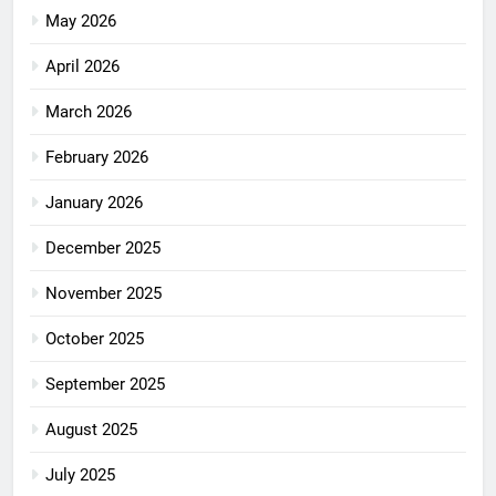
May 2026
April 2026
March 2026
February 2026
January 2026
December 2025
November 2025
October 2025
September 2025
August 2025
July 2025