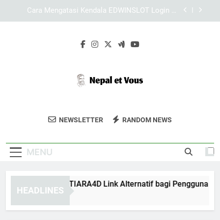
Skip
Login Edwinslot Lewat Safari untuk Pengguna
to
iPhone dengan Akses Lebih Aman
content
Tips Memilih Browser yang Tepat untuk Login
Lebah4D
Mengenal Fungsi TIARA4D Link Alternatif bagi
Pengguna
Cara Mengatasi Kendala EDWINSLOT Login di
Berbagai Perangkat
Login Edwinslot Lewat Safari untuk Pengguna
iPhone dengan Akses Lebih Aman
Nepal Et Vous
Jelajahi Keindahan Nepal Dengan Panduan
Tips Memilih Browser yang Tepat untuk Login
NEWSLETTER
RANDOM NEWS
Lebah4D
Dari Nepal Et Vous.
MENU
ngenal Fungsi TIARA4D Link Alternatif bagi Pengguna
HEADLINES
Weeks Ago