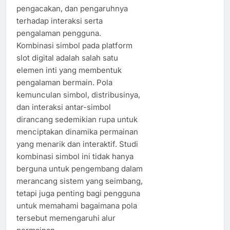
pengacakan, dan pengaruhnya
terhadap interaksi serta
pengalaman pengguna.
Kombinasi simbol pada platform
slot digital adalah salah satu
elemen inti yang membentuk
pengalaman bermain. Pola
kemunculan simbol, distribusinya,
dan interaksi antar-simbol
dirancang sedemikian rupa untuk
menciptakan dinamika permainan
yang menarik dan interaktif. Studi
kombinasi simbol ini tidak hanya
berguna untuk pengembang dalam
merancang sistem yang seimbang,
tetapi juga penting bagi pengguna
untuk memahami bagaimana pola
tersebut memengaruhi alur