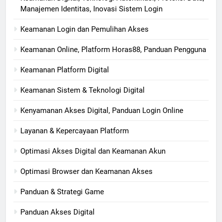
Manajemen Identitas, Inovasi Sistem Login
Keamanan Login dan Pemulihan Akses
Keamanan Online, Platform Horas88, Panduan Pengguna
Keamanan Platform Digital
Keamanan Sistem & Teknologi Digital
Kenyamanan Akses Digital, Panduan Login Online
Layanan & Kepercayaan Platform
Optimasi Akses Digital dan Keamanan Akun
Optimasi Browser dan Keamanan Akses
Panduan & Strategi Game
Panduan Akses Digital