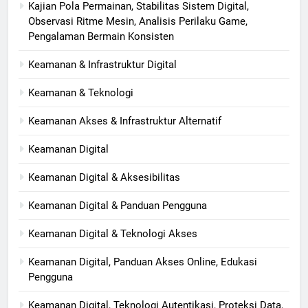
Kajian Pola Permainan, Stabilitas Sistem Digital,
Observasi Ritme Mesin, Analisis Perilaku Game,
Pengalaman Bermain Konsisten
Keamanan & Infrastruktur Digital
Keamanan & Teknologi
Keamanan Akses & Infrastruktur Alternatif
Keamanan Digital
Keamanan Digital & Aksesibilitas
Keamanan Digital & Panduan Pengguna
Keamanan Digital & Teknologi Akses
Keamanan Digital, Panduan Akses Online, Edukasi
Pengguna
Keamanan Digital, Teknologi Autentikasi, Proteksi Data,