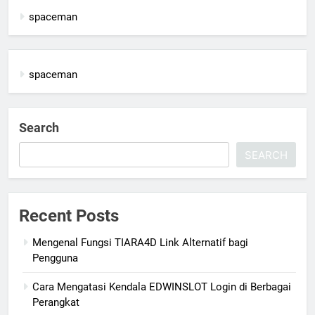
spaceman
spaceman
Search
SEARCH
Recent Posts
Mengenal Fungsi TIARA4D Link Alternatif bagi
Pengguna
Cara Mengatasi Kendala EDWINSLOT Login di Berbagai
Perangkat