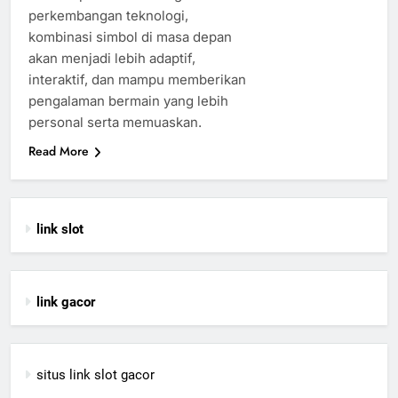
perkembangan teknologi,
kombinasi simbol di masa depan
akan menjadi lebih adaptif,
interaktif, dan mampu memberikan
pengalaman bermain yang lebih
personal serta memuaskan.
Read More
link slot
link gacor
situs link slot gacor