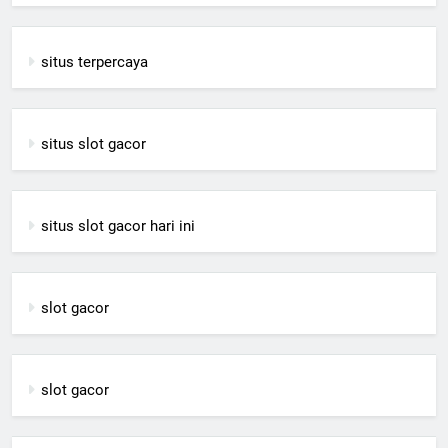
situs terpercaya
situs slot gacor
situs slot gacor hari ini
slot gacor
slot gacor