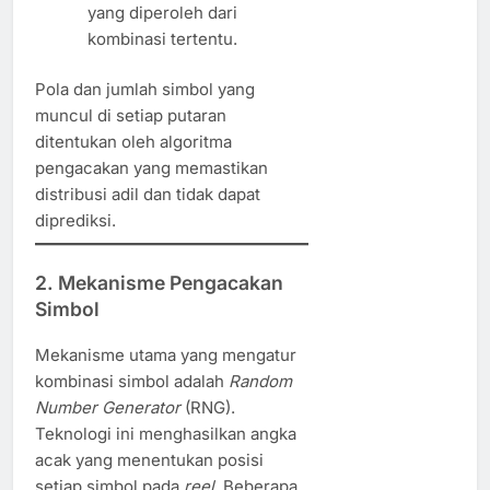
yang diperoleh dari
kombinasi tertentu.
Pola dan jumlah simbol yang
muncul di setiap putaran
ditentukan oleh algoritma
pengacakan yang memastikan
distribusi adil dan tidak dapat
diprediksi.
2. Mekanisme Pengacakan
Simbol
Mekanisme utama yang mengatur
kombinasi simbol adalah
Random
Number Generator
(RNG).
Teknologi ini menghasilkan angka
acak yang menentukan posisi
setiap simbol pada
reel
. Beberapa