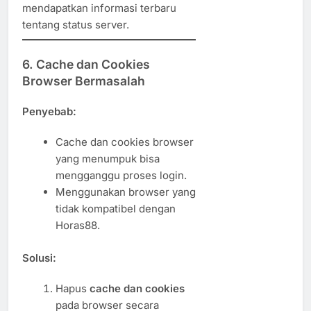
mendapatkan informasi terbaru
tentang status server.
6. Cache dan Cookies
Browser Bermasalah
Penyebab:
Cache dan cookies browser
yang menumpuk bisa
mengganggu proses login.
Menggunakan browser yang
tidak kompatibel dengan
Horas88.
Solusi:
Hapus
cache dan cookies
pada browser secara