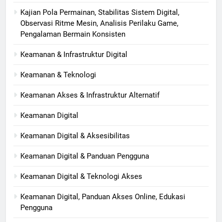
Kajian Pola Permainan, Stabilitas Sistem Digital,
Observasi Ritme Mesin, Analisis Perilaku Game,
Pengalaman Bermain Konsisten
Keamanan & Infrastruktur Digital
Keamanan & Teknologi
Keamanan Akses & Infrastruktur Alternatif
Keamanan Digital
Keamanan Digital & Aksesibilitas
Keamanan Digital & Panduan Pengguna
Keamanan Digital & Teknologi Akses
Keamanan Digital, Panduan Akses Online, Edukasi
Pengguna