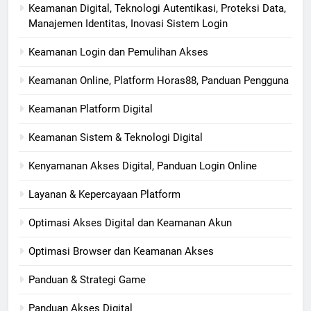
Keamanan Digital, Teknologi Autentikasi, Proteksi Data,
Manajemen Identitas, Inovasi Sistem Login
Keamanan Login dan Pemulihan Akses
Keamanan Online, Platform Horas88, Panduan Pengguna
Keamanan Platform Digital
Keamanan Sistem & Teknologi Digital
Kenyamanan Akses Digital, Panduan Login Online
Layanan & Kepercayaan Platform
Optimasi Akses Digital dan Keamanan Akun
Optimasi Browser dan Keamanan Akses
Panduan & Strategi Game
Panduan Akses Digital