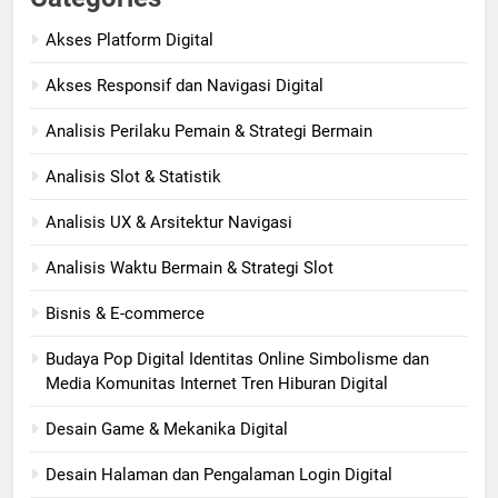
Akses Platform Digital
Akses Responsif dan Navigasi Digital
Analisis Perilaku Pemain & Strategi Bermain
Analisis Slot & Statistik
Analisis UX & Arsitektur Navigasi
Analisis Waktu Bermain & Strategi Slot
Bisnis & E-commerce
Budaya Pop Digital Identitas Online Simbolisme dan
Media Komunitas Internet Tren Hiburan Digital
Desain Game & Mekanika Digital
Desain Halaman dan Pengalaman Login Digital