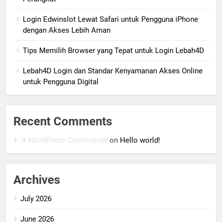
Login Edwinslot Lewat Safari untuk Pengguna iPhone
dengan Akses Lebih Aman
Tips Memilih Browser yang Tepat untuk Login Lebah4D
Lebah4D Login dan Standar Kenyamanan Akses Online
untuk Pengguna Digital
Recent Comments
A WordPress Commenter
on
Hello world!
Archives
July 2026
June 2026