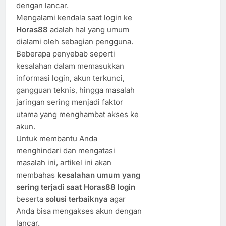
dengan lancar.
Mengalami kendala saat login ke
Horas88
adalah hal yang umum
dialami oleh sebagian pengguna.
Beberapa penyebab seperti
kesalahan dalam memasukkan
informasi login, akun terkunci,
gangguan teknis, hingga masalah
jaringan sering menjadi faktor
utama yang menghambat akses ke
akun.
Untuk membantu Anda
menghindari dan mengatasi
masalah ini, artikel ini akan
membahas
kesalahan umum yang
sering terjadi saat Horas88 login
beserta
solusi terbaiknya
agar
Anda bisa mengakses akun dengan
lancar.