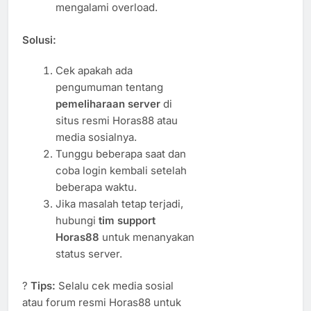
mengalami overload.
Solusi:
Cek apakah ada
pengumuman tentang
pemeliharaan server
di
situs resmi Horas88 atau
media sosialnya.
Tunggu beberapa saat dan
coba login kembali setelah
beberapa waktu.
Jika masalah tetap terjadi,
hubungi
tim support
Horas88
untuk menanyakan
status server.
?
Tips:
Selalu cek media sosial
atau forum resmi Horas88 untuk