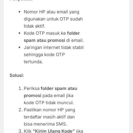
Nomor HP atau email yang
digunakan untuk OTP sudah
tidak aktif.
Kode OTP masuk ke
folder
spam atau promosi
di email.
Jaringan internet tidak stabil
sehingga kode OTP
tertunda.
Solusi:
Periksa
folder spam atau
promosi
pada email jika
kode OTP tidak muncul.
Pastikan nomor HP yang
terdaftar masih aktif dan
bisa menerima SMS.
Klik
“Kirim Ulang Kode”
jika