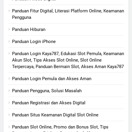
Panduan Fitur Digital, Literasi Platform Online, Keamanan
Pengguna
Panduan Hiburan
Panduan Login iPhone
Panduan Login Kaya787, Edukasi Slot Pemula, Keamanan
Akun Slot, Tips Akses Slot Online, Slot Online
Terpercaya, Panduan Bermain Slot, Akses Aman Kaya787
Panduan Login Pemula dan Akses Aman
Panduan Pengguna, Solusi Masalah
Panduan Registrasi dan Akses Digital
Panduan Situs Keamanan Digital Slot Online
Panduan Slot Online, Promo dan Bonus Slot, Tips