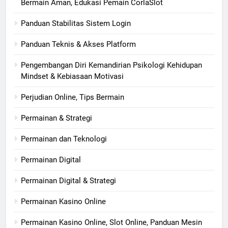
Bermain Aman, Edukasi Pemain CorlaSlot
Panduan Stabilitas Sistem Login
Panduan Teknis & Akses Platform
Pengembangan Diri Kemandirian Psikologi Kehidupan
Mindset & Kebiasaan Motivasi
Perjudian Online, Tips Bermain
Permainan & Strategi
Permainan dan Teknologi
Permainan Digital
Permainan Digital & Strategi
Permainan Kasino Online
Permainan Kasino Online, Slot Online, Panduan Mesin