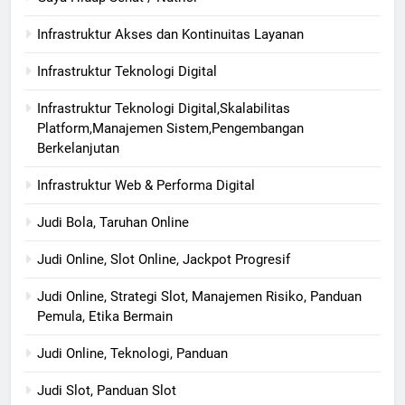
Infrastruktur Akses dan Kontinuitas Layanan
Infrastruktur Teknologi Digital
Infrastruktur Teknologi Digital,Skalabilitas
Platform,Manajemen Sistem,Pengembangan
Berkelanjutan
Infrastruktur Web & Performa Digital
Judi Bola, Taruhan Online
Judi Online, Slot Online, Jackpot Progresif
Judi Online, Strategi Slot, Manajemen Risiko, Panduan
Pemula, Etika Bermain
Judi Online, Teknologi, Panduan
Judi Slot, Panduan Slot