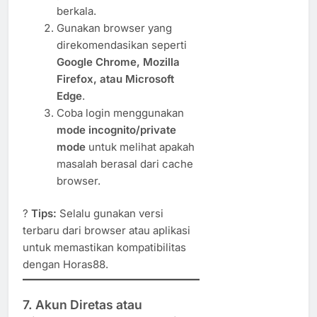
berkala.
Gunakan browser yang
direkomendasikan seperti
Google Chrome, Mozilla
Firefox, atau Microsoft
Edge
.
Coba login menggunakan
mode incognito/private
mode
untuk melihat apakah
masalah berasal dari cache
browser.
?
Tips:
Selalu gunakan versi
terbaru dari browser atau aplikasi
untuk memastikan kompatibilitas
dengan Horas88.
7. Akun Diretas atau