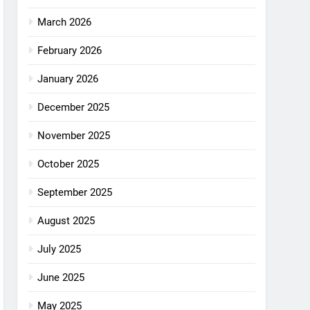
March 2026
February 2026
January 2026
December 2025
November 2025
October 2025
September 2025
August 2025
July 2025
June 2025
May 2025