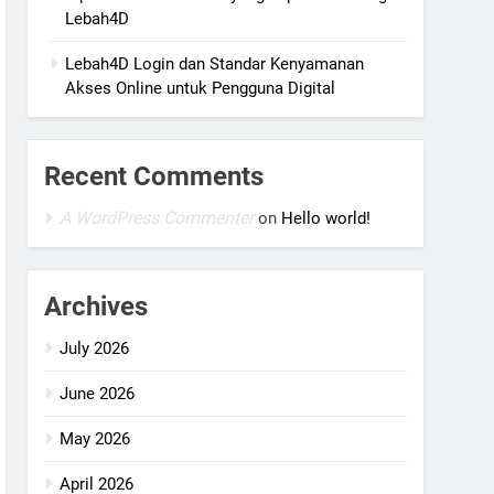
Lebah4D
Lebah4D Login dan Standar Kenyamanan
Akses Online untuk Pengguna Digital
Recent Comments
A WordPress Commenter
on
Hello world!
Archives
July 2026
June 2026
May 2026
April 2026