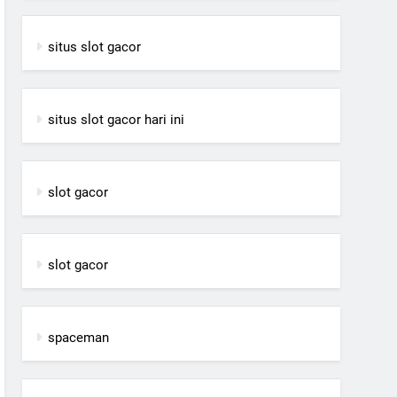
situs slot gacor
situs slot gacor hari ini
slot gacor
slot gacor
spaceman