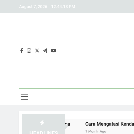
Skip
August 7, 2026
12:44:14 PM
to
content
Nep
Jelajahi 
natif bagi Pengguna
Cara Mengatasi Kendala EDWINSLO
1 Month Ago
HEADLINES