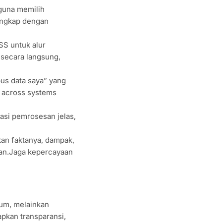
guna memilih
 lengkap dengan
SS untuk alur
 secara langsung,
us data saya” yang
 across systems
si pemrosesan jelas,
kan faktanya, dampak,
kan.Jaga kepercayaan
kum, melainkan
pkan transparansi,