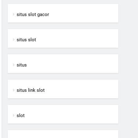
situs slot gacor
situs slot
situs
situs link slot
slot