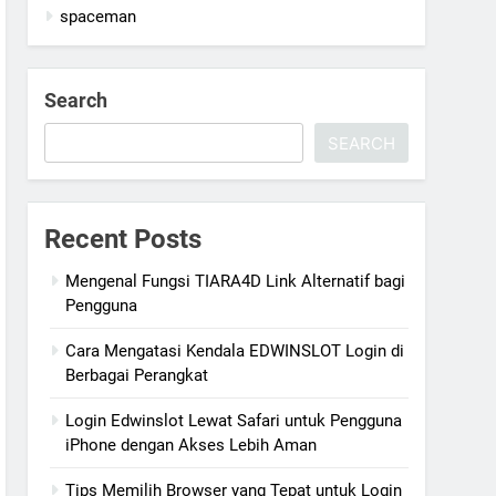
spaceman
Search
SEARCH
Recent Posts
Mengenal Fungsi TIARA4D Link Alternatif bagi
Pengguna
Cara Mengatasi Kendala EDWINSLOT Login di
Berbagai Perangkat
Login Edwinslot Lewat Safari untuk Pengguna
iPhone dengan Akses Lebih Aman
Tips Memilih Browser yang Tepat untuk Login