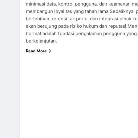
minimasi data, kontrol pengguna, dan keamanan m
membangun loyalitas yang tahan lama.Sebaliknya,
berlebihan, retensi tak perlu, dan integrasi pihak ke
akan berujung pada risiko hukum dan reputasi.Men
hormat adalah fondasi pengalaman pengguna yang
berkelanjutan.
Read More