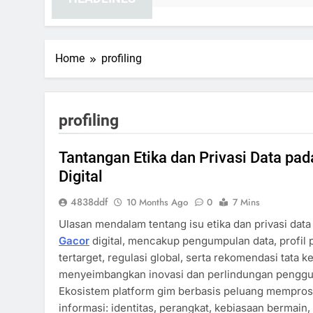
Home
profiling
profiling
Tantangan Etika dan Privasi Data pad
Digital
4838ddf
10 Months Ago
0
7 Mins
Ulasan mendalam tentang isu etika dan privasi data
Gacor
digital, mencakup pengumpulan data, profil 
tertarget, regulasi global, serta rekomendasi tata k
menyeimbangkan inovasi dan perlindungan penggu
Ekosistem platform gim berbasis peluang mempro
informasi: identitas, perangkat, kebiasaan bermai