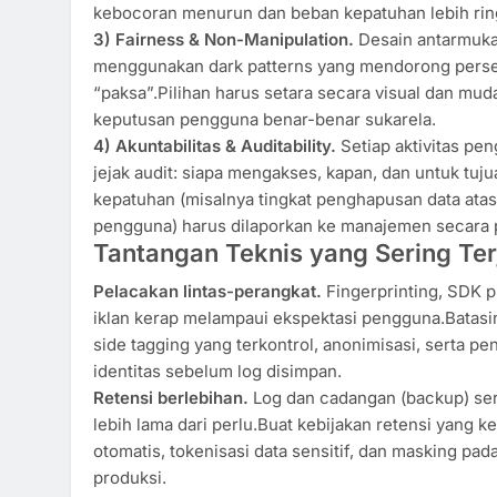
kebocoran menurun dan beban kepatuhan lebih rin
3) Fairness & Non-Manipulation.
Desain antarmuka
menggunakan dark patterns yang mendorong perse
“paksa”.Pilihan harus setara secara visual dan mud
keputusan pengguna benar-benar sukarela.
4) Akuntabilitas & Auditability.
Setiap aktivitas pen
jejak audit: siapa mengakses, kapan, dan untuk tuj
kepatuhan (misalnya tingkat penghapusan data ata
pengguna) harus dilaporkan ke manajemen secara p
Tantangan Teknis yang Sering Ter
Pelacakan lintas-perangkat.
Fingerprinting, SDK pi
iklan kerap melampaui ekspektasi pengguna.Batasi
side tagging yang terkontrol, anonimisasi, serta p
identitas sebelum log disimpan.
Retensi berlebihan.
Log dan cadangan (backup) se
lebih lama dari perlu.Buat kebijakan retensi yang k
otomatis, tokenisasi data sensitif, dan masking pa
produksi.