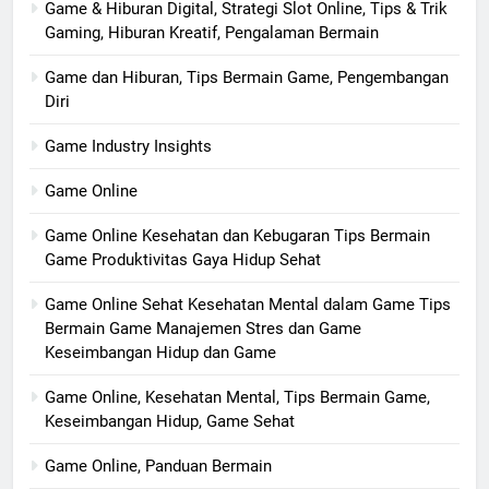
Game & Hiburan Digital, Strategi Slot Online, Tips & Trik
Gaming, Hiburan Kreatif, Pengalaman Bermain
Game dan Hiburan, Tips Bermain Game, Pengembangan
Diri
Game Industry Insights
Game Online
Game Online Kesehatan dan Kebugaran Tips Bermain
Game Produktivitas Gaya Hidup Sehat
Game Online Sehat Kesehatan Mental dalam Game Tips
Bermain Game Manajemen Stres dan Game
Keseimbangan Hidup dan Game
Game Online, Kesehatan Mental, Tips Bermain Game,
Keseimbangan Hidup, Game Sehat
Game Online, Panduan Bermain