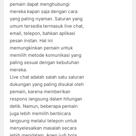
pemain dapat menghubungi
mereka kapan saja dengan cara
yang paling nyaman. Saluran yang
umum tersedia termasuk live chat,
email, telepon, bahkan aplikasi
pesan instan. Hal ini
memungkinkan pemain untuk
memilih metode komunikasi yang
paling sesuai dengan kebutuhan
mereka.
Live chat adalah salah satu saluran
dukungan yang paling disukai oleh
pemain, karena memberikan
respons langsung dalam hitungan
detik. Namun, beberapa pemain
juga lebih memilih berbicara
langsung melalui telepon untuk
menyelesaikan masalah secara
lebih mendalam. Agen judi bola