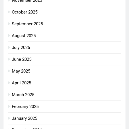
November 2025
October 2025
September 2025
August 2025
July 2025
June 2025
May 2025
April 2025
March 2025
February 2025
January 2025