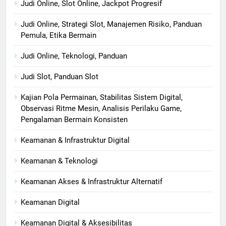
Judi Online, Slot Online, Jackpot Progresif
Judi Online, Strategi Slot, Manajemen Risiko, Panduan
Pemula, Etika Bermain
Judi Online, Teknologi, Panduan
Judi Slot, Panduan Slot
Kajian Pola Permainan, Stabilitas Sistem Digital,
Observasi Ritme Mesin, Analisis Perilaku Game,
Pengalaman Bermain Konsisten
Keamanan & Infrastruktur Digital
Keamanan & Teknologi
Keamanan Akses & Infrastruktur Alternatif
Keamanan Digital
Keamanan Digital & Aksesibilitas