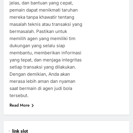
jelas, dan bantuan yang cepat,
pemain dapat menikmati taruhan
mereka tanpa khawatir tentang
masalah teknis atau transaksi yang
bermasalah. Pastikan untuk
memilih agen yang memiliki tim
dukungan yang selalu siap
membantu, memberikan informasi
yang tepat, dan menjaga integritas
setiap transaksi yang dilakukan.
Dengan demikian, Anda akan
merasa lebih aman dan nyaman
saat bermain di agen judi bola
tersebut.
Read More
link slot