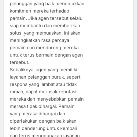
pelanggan yang baik menunjukkan
komitmen mereka terhadap
pemain. Jika agen tersebut selalu
siap membantu dan memberikan
solusi yang memuaskan, ini akan
meningkatkan rasa percaya
pemain dan mendorong mereka
untuk terus bermain dengan agen
tersebut.
Sebaliknya, agen yang memiliki
layanan pelanggan buruk, seperti
respons yang lambat atau tidak
ramah, dapat merusak reputasi
mereka dan menyebabkan pemain
merasa tidak dihargai. Pemain
yang merasa dihargai dan
diperlakukan dengan baik akan
lebih cenderung untuk kembali
dan terus menggunakan layanan