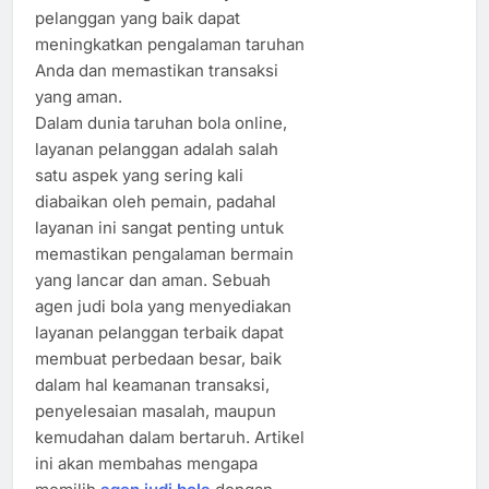
pelanggan yang baik dapat
meningkatkan pengalaman taruhan
Anda dan memastikan transaksi
yang aman.
Dalam dunia taruhan bola online,
layanan pelanggan adalah salah
satu aspek yang sering kali
diabaikan oleh pemain, padahal
layanan ini sangat penting untuk
memastikan pengalaman bermain
yang lancar dan aman. Sebuah
agen judi bola yang menyediakan
layanan pelanggan terbaik dapat
membuat perbedaan besar, baik
dalam hal keamanan transaksi,
penyelesaian masalah, maupun
kemudahan dalam bertaruh. Artikel
ini akan membahas mengapa