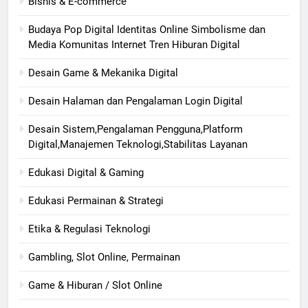
Bisnis & E-commerce
Budaya Pop Digital Identitas Online Simbolisme dan
Media Komunitas Internet Tren Hiburan Digital
Desain Game & Mekanika Digital
Desain Halaman dan Pengalaman Login Digital
Desain Sistem,Pengalaman Pengguna,Platform
Digital,Manajemen Teknologi,Stabilitas Layanan
Edukasi Digital & Gaming
Edukasi Permainan & Strategi
Etika & Regulasi Teknologi
Gambling, Slot Online, Permainan
Game & Hiburan / Slot Online