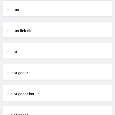
situs
situs link slot
slot
slot gacor
slot gacor hari ini
slot gacor