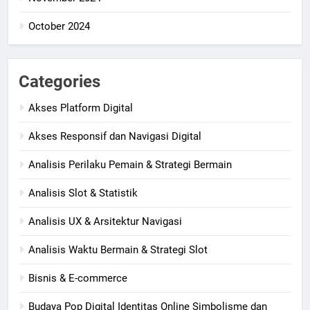
October 2024
Categories
Akses Platform Digital
Akses Responsif dan Navigasi Digital
Analisis Perilaku Pemain & Strategi Bermain
Analisis Slot & Statistik
Analisis UX & Arsitektur Navigasi
Analisis Waktu Bermain & Strategi Slot
Bisnis & E-commerce
Budaya Pop Digital Identitas Online Simbolisme dan