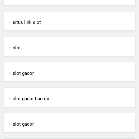
situs link slot
slot
slot gacor
slot gacor hari ini
slot gacor