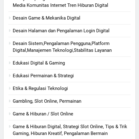
Media Komunitas Internet Tren Hiburan Digital
Desain Game & Mekanika Digital
Desain Halaman dan Pengalaman Login Digital
Desain Sistem,Pengalaman Pengguna,Platform
Digital,Manajemen Teknologi,Stabilitas Layanan
Edukasi Digital & Gaming
Edukasi Permainan & Strategi
Etika & Regulasi Teknologi
Gambling, Slot Online, Permainan
Game & Hiburan / Slot Online
Game & Hiburan Digital, Strategi Slot Online, Tips & Trik
Gaming, Hiburan Kreatif, Pengalaman Bermain