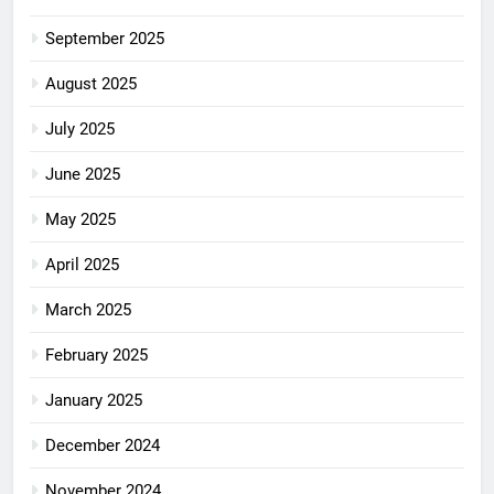
September 2025
August 2025
July 2025
June 2025
May 2025
April 2025
March 2025
February 2025
January 2025
December 2024
November 2024