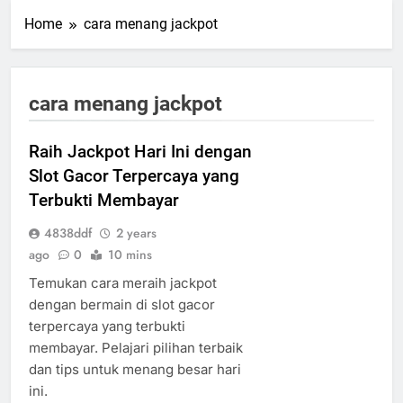
Home
cara menang jackpot
cara menang jackpot
Raih Jackpot Hari Ini dengan
Slot Gacor Terpercaya yang
Terbukti Membayar
4838ddf
2 years
ago
0
10 mins
Temukan cara meraih jackpot
dengan bermain di slot gacor
terpercaya yang terbukti
membayar. Pelajari pilihan terbaik
dan tips untuk menang besar hari
ini.