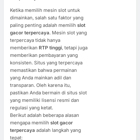
Ketika memilih mesin slot untuk
dimainkan, salah satu faktor yang
paling penting adalah memilih
slot
gacor terpercaya
. Mesin slot yang
terpercaya tidak hanya
memberikan
RTP tinggi
, tetapi juga
memberikan pembayaran yang
konsisten. Situs yang terpercaya
memastikan bahwa permainan
yang Anda mainkan adil dan
transparan. Oleh karena itu,
pastikan Anda bermain di situs slot
yang memiliki lisensi resmi dan
regulasi yang ketat.
Berikut adalah beberapa alasan
mengapa memilih
slot gacor
terpercaya
adalah langkah yang
tepat: