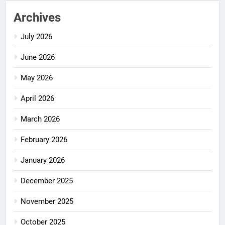
Archives
July 2026
June 2026
May 2026
April 2026
March 2026
February 2026
January 2026
December 2025
November 2025
October 2025