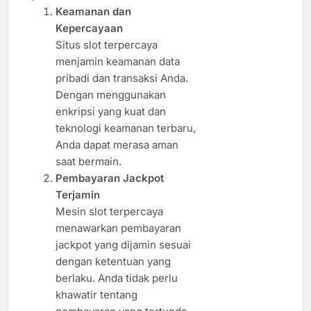
Keamanan dan
Kepercayaan
Situs slot terpercaya
menjamin keamanan data
pribadi dan transaksi Anda.
Dengan menggunakan
enkripsi yang kuat dan
teknologi keamanan terbaru,
Anda dapat merasa aman
saat bermain.
Pembayaran Jackpot
Terjamin
Mesin slot terpercaya
menawarkan pembayaran
jackpot yang dijamin sesuai
dengan ketentuan yang
berlaku. Anda tidak perlu
khawatir tentang