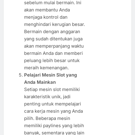
sebelum mulai bermain. Ini
akan membantu Anda
menjaga kontrol dan
menghindari kerugian besar.
Bermain dengan anggaran
yang sudah ditentukan juga
akan memperpanjang waktu
bermain Anda dan memberi
peluang lebih besar untuk
meraih kemenangan.
Pelajari Mesin Slot yang
Anda Mainkan
Setiap mesin slot memiliki
karakteristik unik, jadi
penting untuk mempelajari
cara kerja mesin yang Anda
pilih. Beberapa mesin
memiliki paylines yang lebih
banyak, sementara yang lain