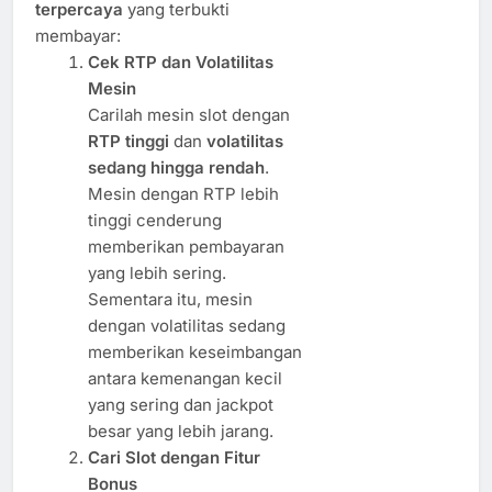
terpercaya
yang terbukti
membayar:
Cek RTP dan Volatilitas
Mesin
Carilah mesin slot dengan
RTP tinggi
dan
volatilitas
sedang hingga rendah
.
Mesin dengan RTP lebih
tinggi cenderung
memberikan pembayaran
yang lebih sering.
Sementara itu, mesin
dengan volatilitas sedang
memberikan keseimbangan
antara kemenangan kecil
yang sering dan jackpot
besar yang lebih jarang.
Cari Slot dengan Fitur
Bonus