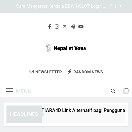
Skip
Login Edwinslot Lewat Safari untuk Pengguna
to
iPhone dengan Akses Lebih Aman
content
Tips Memilih Browser yang Tepat untuk Login
Lebah4D
Mengenal Fungsi TIARA4D Link Alternatif bagi
Pengguna
Cara Mengatasi Kendala EDWINSLOT Login di
Berbagai Perangkat
Login Edwinslot Lewat Safari untuk Pengguna
iPhone dengan Akses Lebih Aman
Nepal Et Vous
Jelajahi Keindahan Nepal Dengan Panduan
Tips Memilih Browser yang Tepat untuk Login
NEWSLETTER
RANDOM NEWS
Lebah4D
Dari Nepal Et Vous.
MENU
ngenal Fungsi TIARA4D Link Alternatif bagi Pengguna
HEADLINES
Weeks Ago