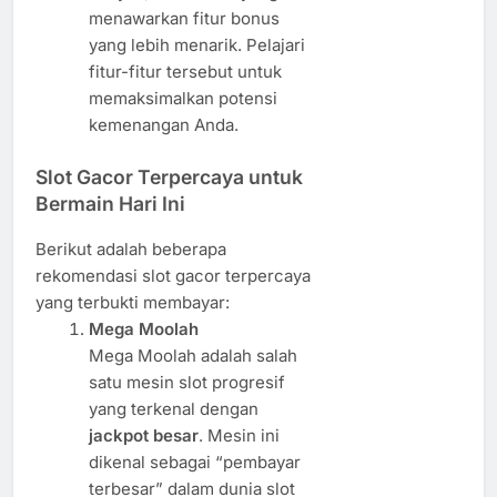
menawarkan fitur bonus
yang lebih menarik. Pelajari
fitur-fitur tersebut untuk
memaksimalkan potensi
kemenangan Anda.
Slot Gacor Terpercaya untuk
Bermain Hari Ini
Berikut adalah beberapa
rekomendasi slot gacor terpercaya
yang terbukti membayar:
Mega Moolah
Mega Moolah adalah salah
satu mesin slot progresif
yang terkenal dengan
jackpot besar
. Mesin ini
dikenal sebagai “pembayar
terbesar” dalam dunia slot