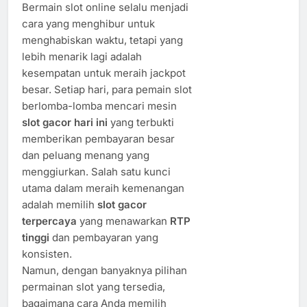
Bermain slot online selalu menjadi
cara yang menghibur untuk
menghabiskan waktu, tetapi yang
lebih menarik lagi adalah
kesempatan untuk meraih jackpot
besar. Setiap hari, para pemain slot
berlomba-lomba mencari mesin
slot gacor hari ini
yang terbukti
memberikan pembayaran besar
dan peluang menang yang
menggiurkan. Salah satu kunci
utama dalam meraih kemenangan
adalah memilih
slot gacor
terpercaya
yang menawarkan
RTP
tinggi
dan pembayaran yang
konsisten.
Namun, dengan banyaknya pilihan
permainan slot yang tersedia,
bagaimana cara Anda memilih