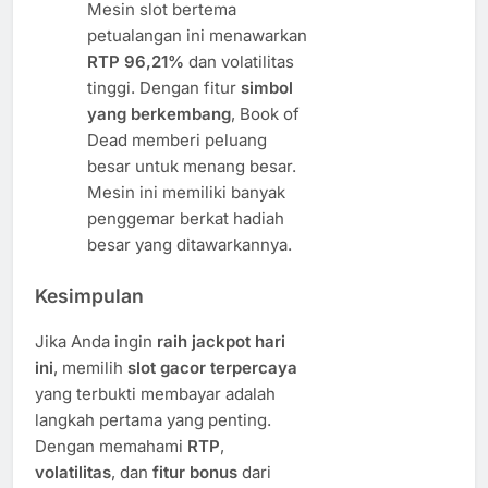
Mesin slot bertema
petualangan ini menawarkan
RTP 96,21%
dan volatilitas
tinggi. Dengan fitur
simbol
yang berkembang
, Book of
Dead memberi peluang
besar untuk menang besar.
Mesin ini memiliki banyak
penggemar berkat hadiah
besar yang ditawarkannya.
Kesimpulan
Jika Anda ingin
raih jackpot hari
ini
, memilih
slot gacor terpercaya
yang terbukti membayar adalah
langkah pertama yang penting.
Dengan memahami
RTP
,
volatilitas
, dan
fitur bonus
dari