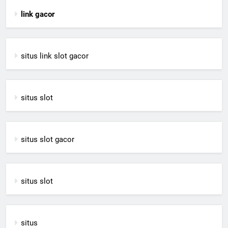
link gacor
situs link slot gacor
situs slot
situs slot gacor
situs slot
situs