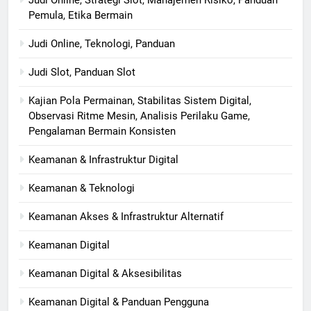
Pemula, Etika Bermain
Judi Online, Teknologi, Panduan
Judi Slot, Panduan Slot
Kajian Pola Permainan, Stabilitas Sistem Digital,
Observasi Ritme Mesin, Analisis Perilaku Game,
Pengalaman Bermain Konsisten
Keamanan & Infrastruktur Digital
Keamanan & Teknologi
Keamanan Akses & Infrastruktur Alternatif
Keamanan Digital
Keamanan Digital & Aksesibilitas
Keamanan Digital & Panduan Pengguna