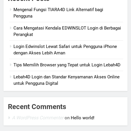
Mengenal Fungsi TIARA4D Link Alternatif bagi
Pengguna
Cara Mengatasi Kendala EDWINSLOT Login di Berbagai
Perangkat
Login Edwinslot Lewat Safari untuk Pengguna iPhone
dengan Akses Lebih Aman
Tips Memilih Browser yang Tepat untuk Login Lebah4D
Lebah4D Login dan Standar Kenyamanan Akses Online
untuk Pengguna Digital
Recent Comments
A WordPress Commenter
on
Hello world!