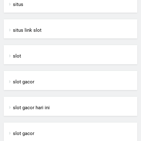
situs
situs link slot
slot
slot gacor
slot gacor hari ini
slot gacor