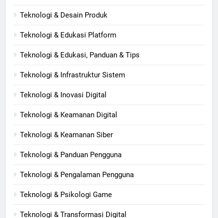
Teknologi & Desain Produk
Teknologi & Edukasi Platform
Teknologi & Edukasi, Panduan & Tips
Teknologi & Infrastruktur Sistem
Teknologi & Inovasi Digital
Teknologi & Keamanan Digital
Teknologi & Keamanan Siber
Teknologi & Panduan Pengguna
Teknologi & Pengalaman Pengguna
Teknologi & Psikologi Game
Teknologi & Transformasi Digital