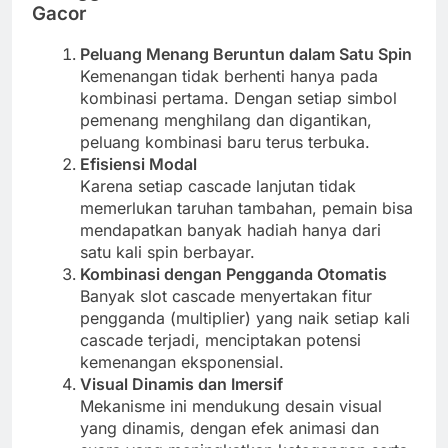
Gacor
Peluang Menang Beruntun dalam Satu Spin
Kemenangan tidak berhenti hanya pada
kombinasi pertama. Dengan setiap simbol
pemenang menghilang dan digantikan,
peluang kombinasi baru terus terbuka.
Efisiensi Modal
Karena setiap cascade lanjutan tidak
memerlukan taruhan tambahan, pemain bisa
mendapatkan banyak hadiah hanya dari
satu kali spin berbayar.
Kombinasi dengan Pengganda Otomatis
Banyak slot cascade menyertakan fitur
pengganda (multiplier) yang naik setiap kali
cascade terjadi, menciptakan potensi
kemenangan eksponensial.
Visual Dinamis dan Imersif
Mekanisme ini mendukung desain visual
yang dinamis, dengan efek animasi dan