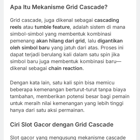
Apa Itu Mekanisme Grid Cascade?
Grid cascade, juga dikenal sebagai
cascading
reels
atau
tumble feature
, adalah sistem di mana
simbol-simbol yang membentuk kombinasi
pemenang
akan hilang dari grid
, lalu
digantikan
oleh simbol baru
yang jatuh dari atas. Proses ini
dapat terjadi berulang kali dalam satu spin jika
simbol baru juga membentuk kombinasi baru—
dikenal sebagai
chain reaction
.
Dengan kata lain, satu kali spin bisa memicu
beberapa kemenangan berturut-turut tanpa biaya
tambahan, memberikan potensi besar bagi pemain
untuk meraih nilai kemenangan yang lebih tinggi
hanya dari satu aksi permainan.
Ciri Slot Gacor dengan Grid Cascade
Slot gacor yang mengusung mekanisme cascade