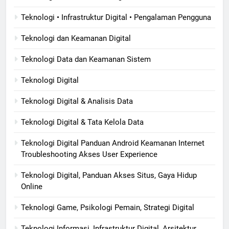
Teknologi • Infrastruktur Digital • Pengalaman Pengguna
Teknologi dan Keamanan Digital
Teknologi Data dan Keamanan Sistem
Teknologi Digital
Teknologi Digital & Analisis Data
Teknologi Digital & Tata Kelola Data
Teknologi Digital Panduan Android Keamanan Internet
Troubleshooting Akses User Experience
Teknologi Digital, Panduan Akses Situs, Gaya Hidup
Online
Teknologi Game, Psikologi Pemain, Strategi Digital
Teknologi Informasi, Infrastruktur Digital, Arsitektur