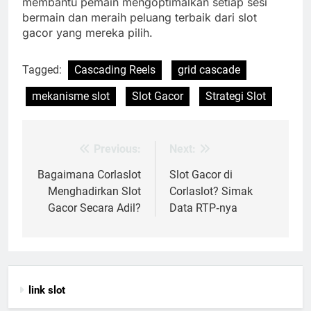
membantu pemain mengoptimalkan setiap sesi
bermain dan meraih peluang terbaik dari slot
gacor yang mereka pilih.
Tagged:
Cascading Reels
grid cascade
mekanisme slot
Slot Gacor
Strategi Slot
Previous:
Next:
Post
navigation
Bagaimana Corlaslot
Slot Gacor di
Menghadirkan Slot
Corlaslot? Simak
Gacor Secara Adil?
Data RTP‑nya
link slot