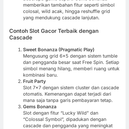
memberikan tambahan fitur seperti simbol
colosal, wild acak, hingga reshuffle grid
yang mendukung cascade lanjutan.
Contoh Slot Gacor Terbaik dengan
Cascade
Sweet Bonanza (Pragmatic Play)
Mengusung grid 6×5 dengan sistem tumble
dan pengganda besar saat Free Spin. Setiap
simbol menang hilang, memberi ruang untuk
kombinasi baru.
Fruit Party
Slot 7×7 dengan sistem cluster dan cascade
otomatis. Kemenangan dapat terjadi dari
mana saja tanpa garis pembayaran tetap.
Gems Bonanza
Slot dengan fitur “Lucky Wild” dan
“Colossal Symbol”, dipadukan dengan
cascade dan pengganda yang meningkat