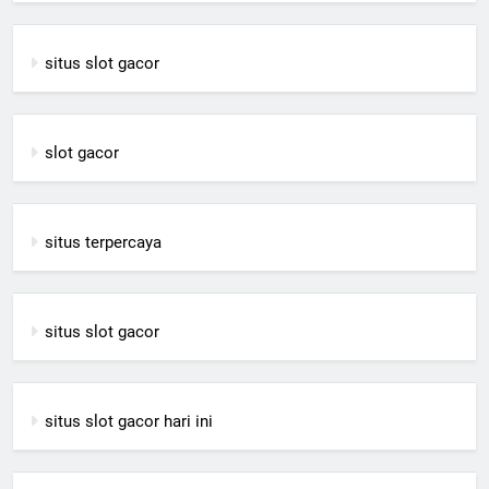
situs slot gacor
slot gacor
situs terpercaya
situs slot gacor
situs slot gacor hari ini