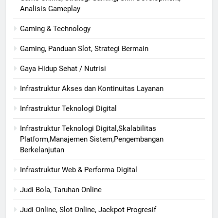
Analisis Gameplay
Gaming & Technology
Gaming, Panduan Slot, Strategi Bermain
Gaya Hidup Sehat / Nutrisi
Infrastruktur Akses dan Kontinuitas Layanan
Infrastruktur Teknologi Digital
Infrastruktur Teknologi Digital,Skalabilitas
Platform,Manajemen Sistem,Pengembangan
Berkelanjutan
Infrastruktur Web & Performa Digital
Judi Bola, Taruhan Online
Judi Online, Slot Online, Jackpot Progresif