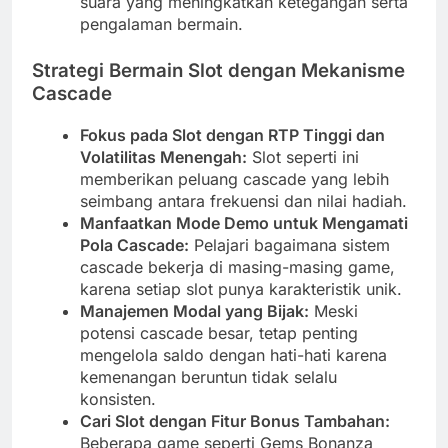
suara yang meningkatkan ketegangan serta
pengalaman bermain.
Strategi Bermain Slot dengan Mekanisme
Cascade
Fokus pada Slot dengan RTP Tinggi dan
Volatilitas Menengah:
Slot seperti ini
memberikan peluang cascade yang lebih
seimbang antara frekuensi dan nilai hadiah.
Manfaatkan Mode Demo untuk Mengamati
Pola Cascade:
Pelajari bagaimana sistem
cascade bekerja di masing-masing game,
karena setiap slot punya karakteristik unik.
Manajemen Modal yang Bijak:
Meski
potensi cascade besar, tetap penting
mengelola saldo dengan hati-hati karena
kemenangan beruntun tidak selalu
konsisten.
Cari Slot dengan Fitur Bonus Tambahan:
Beberapa game seperti Gems Bonanza