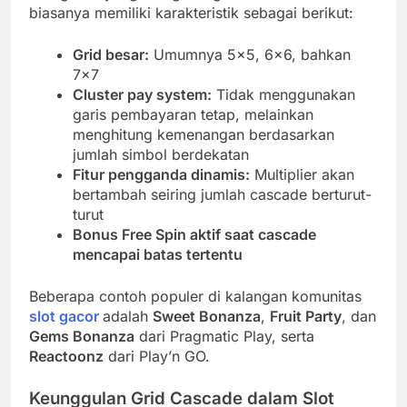
biasanya memiliki karakteristik sebagai berikut:
Grid besar:
Umumnya 5×5, 6×6, bahkan
7×7
Cluster pay system:
Tidak menggunakan
garis pembayaran tetap, melainkan
menghitung kemenangan berdasarkan
jumlah simbol berdekatan
Fitur pengganda dinamis:
Multiplier akan
bertambah seiring jumlah cascade berturut-
turut
Bonus Free Spin aktif saat cascade
mencapai batas tertentu
Beberapa contoh populer di kalangan komunitas
slot gacor
adalah
Sweet Bonanza
,
Fruit Party
, dan
Gems Bonanza
dari Pragmatic Play, serta
Reactoonz
dari Play’n GO.
Keunggulan Grid Cascade dalam Slot