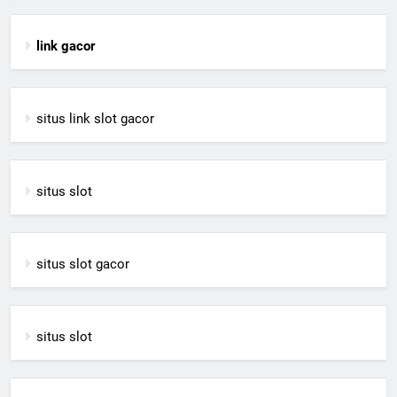
link gacor
situs link slot gacor
situs slot
situs slot gacor
situs slot