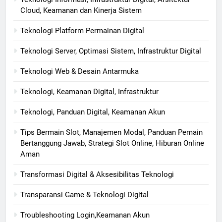
Cloud, Keamanan dan Kinerja Sistem
Teknologi Platform Permainan Digital
Teknologi Server, Optimasi Sistem, Infrastruktur Digital
Teknologi Web & Desain Antarmuka
Teknologi, Keamanan Digital, Infrastruktur
Teknologi, Panduan Digital, Keamanan Akun
Tips Bermain Slot, Manajemen Modal, Panduan Pemain
Bertanggung Jawab, Strategi Slot Online, Hiburan Online
Aman
Transformasi Digital & Aksesibilitas Teknologi
Transparansi Game & Teknologi Digital
Troubleshooting Login,Keamanan Akun