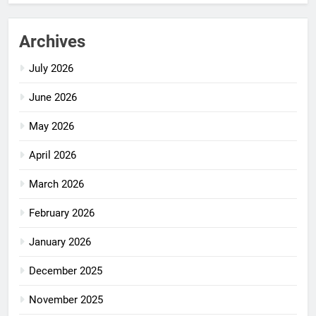
Archives
July 2026
June 2026
May 2026
April 2026
March 2026
February 2026
January 2026
December 2025
November 2025