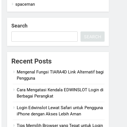
spaceman
Search
SEARCH
Recent Posts
Mengenal Fungsi TIARA4D Link Alternatif bagi
Pengguna
Cara Mengatasi Kendala EDWINSLOT Login di
Berbagai Perangkat
Login Edwinslot Lewat Safari untuk Pengguna
iPhone dengan Akses Lebih Aman
Tips Memilih Browser yang Tepat untuk Login