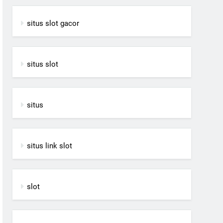
situs slot gacor
situs slot
situs
situs link slot
slot