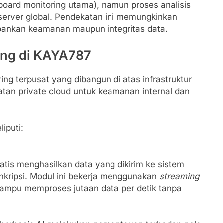
board monitoring utama), namun proses analisis
 server global. Pendekatan ini memungkinkan
ankan keamanan maupun integritas data.
ring di KAYA787
g terpusat yang dibangun di atas infrastruktur
an private cloud untuk keamanan internal dan
iputi:
atis menghasilkan data yang dikirim ke sistem
nkripsi. Modul ini bekerja menggunakan
streaming
ampu memproses jutaan data per detik tanpa