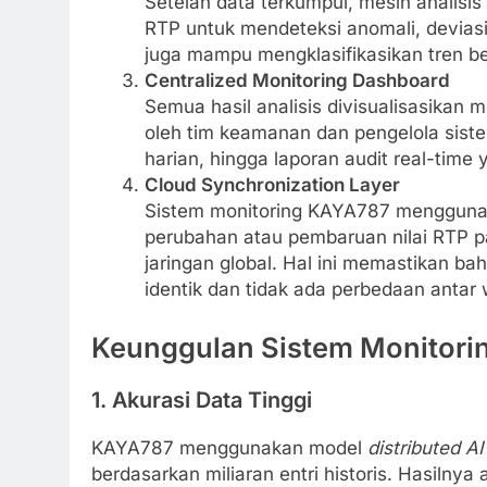
Setelah data terkumpul, mesin analisi
RTP untuk mendeteksi anomali, deviasi n
juga mampu mengklasifikasikan tren b
Centralized Monitoring Dashboard
Semua hasil analisis divisualisasikan 
oleh tim keamanan dan pengelola sistem
harian, hingga laporan audit real-tim
Cloud Synchronization Layer
Sistem monitoring KAYA787 menggun
perubahan atau pembaruan nilai RTP pa
jaringan global. Hal ini memastikan b
identik dan tidak ada perbedaan antar 
Keunggulan Sistem Monitori
1.
Akurasi Data Tinggi
KAYA787 menggunakan model
distributed AI
berdasarkan miliaran entri historis. Hasilnya