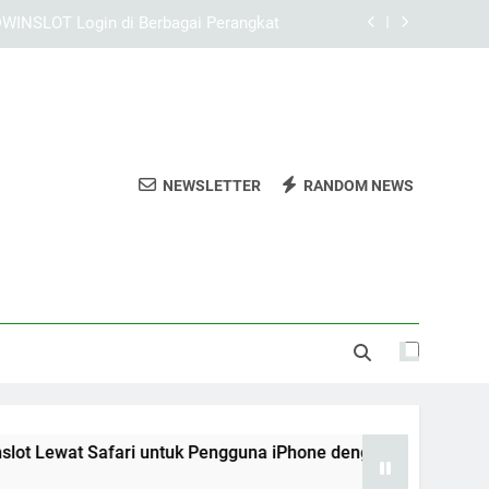
WINSLOT Login di Berbagai Perangkat
gguna iPhone dengan Akses Lebih Aman
owser yang Tepat untuk Login Lebah4D
TIARA4D Link Alternatif bagi Pengguna
NEWSLETTER
RANDOM NEWS
WINSLOT Login di Berbagai Perangkat
gguna iPhone dengan Akses Lebih Aman
owser yang Tepat untuk Login Lebah4D
Safari untuk Pengguna iPhone dengan Akses Lebih Aman