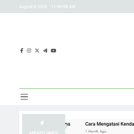
Skip
August 8, 2026
11:49:59 AM
to
content
Nep
Jelajahi 
natif bagi Pengguna
Cara Mengatasi Kendala EDWINSLO
1 Month Ago
HEADLINES