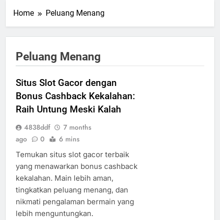
Home
Peluang Menang
Peluang Menang
Situs Slot Gacor dengan
Bonus Cashback Kekalahan:
Raih Untung Meski Kalah
4838ddf
7 months
ago
0
6 mins
Temukan situs slot gacor terbaik
yang menawarkan bonus cashback
kekalahan. Main lebih aman,
tingkatkan peluang menang, dan
nikmati pengalaman bermain yang
lebih menguntungkan.