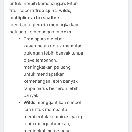
untuk meraih kemenangan. Fitur-
fitur seperti
free spins
,
wilds
,
multipliers
, dan
scatters
membantu pemain meningkatkan
peluang kemenangan mereka.
Free spins
memberi
kesempatan untuk memutar
gulungan lebih banyak tanpa
biaya tambahan,
meningkatkan peluang
untuk mendapatkan
kemenangan lebih banyak
tanpa harus bertaruh lebih
banyak.
Wilds
menggantikan simbol
lain untuk membantu
membentuk kombinasi yang
lebih menguntungkan,
meningkatkan peluang