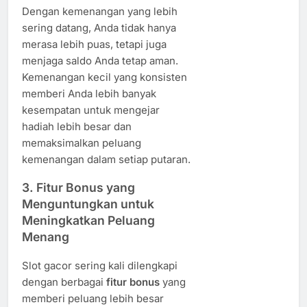
Dengan kemenangan yang lebih
sering datang, Anda tidak hanya
merasa lebih puas, tetapi juga
menjaga saldo Anda tetap aman.
Kemenangan kecil yang konsisten
memberi Anda lebih banyak
kesempatan untuk mengejar
hadiah lebih besar dan
memaksimalkan peluang
kemenangan dalam setiap putaran.
3.
Fitur Bonus yang
Menguntungkan untuk
Meningkatkan Peluang
Menang
Slot gacor sering kali dilengkapi
dengan berbagai
fitur bonus
yang
memberi peluang lebih besar