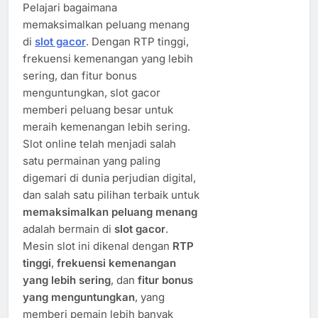
Pelajari bagaimana
memaksimalkan peluang menang
di
slot gacor
. Dengan RTP tinggi,
frekuensi kemenangan yang lebih
sering, dan fitur bonus
menguntungkan, slot gacor
memberi peluang besar untuk
meraih kemenangan lebih sering.
Slot online telah menjadi salah
satu permainan yang paling
digemari di dunia perjudian digital,
dan salah satu pilihan terbaik untuk
memaksimalkan peluang menang
adalah bermain di
slot gacor
.
Mesin slot ini dikenal dengan
RTP
tinggi
,
frekuensi kemenangan
yang lebih sering
, dan
fitur bonus
yang menguntungkan
, yang
memberi pemain lebih banyak