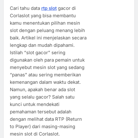
Cari tahu data
rtp slot
gacor di
Corlaslot yang bisa membantu
kamu menentukan pilihan mesin
slot dengan peluang menang lebih
baik. Artikel ini menjelaskan secara
lengkap dan mudah dipahami.
Istilah “slot gacor” sering
digunakan oleh para pemain untuk
menyebut mesin slot yang sedang
“panas” atau sering memberikan
kemenangan dalam waktu dekat.
Namun, apakah benar ada slot
yang selalu gacor? Salah satu
kunci untuk mendekati
pemahaman tersebut adalah
dengan melihat data RTP (Return
to Player) dari masing-masing
mesin slot di Corlaslot.