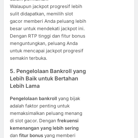
Walaupun jackpot progresif lebih
sulit didapatkan, memilih slot
gacor memberi Anda peluang lebih
besar untuk mendekati jackpot ini.
Dengan RTP tinggi dan fitur bonus
menguntungkan, peluang Anda
untuk mencapai jackpot progresif
semakin terbuka.
5.
Pengelolaan Bankroll yang
Lebih Baik untuk Bertahan
Lebih Lama
Pengelolaan bankroll
yang bijak
adalah faktor penting untuk
memaksimalkan peluang menang
di slot gacor. Dengan
frekuensi
kemenangan yang lebih sering
dan
fitur bonus
yang memberi