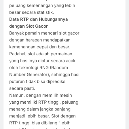
peluang kemenangan yang lebih
besar secara statistik.
Data RTP dan Hubungannya
dengan Slot Gacor
Banyak pemain mencari slot gacor
dengan harapan mendapatkan
kemenangan cepat dan besar.
Padahal, slot adalah permainan
yang hasilnya diatur secara acak
oleh teknologi RNG (Random
Number Generator), sehingga hasil
putaran tidak bisa diprediksi
secara pasti.
Namun, dengan memilih mesin
yang memiliki RTP tinggi, peluang
menang dalam jangka panjang
menjadi lebih besar. Slot dengan
RTP tinggi bisa dibilang “lebih