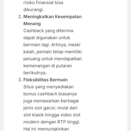
risiko finansial bisa
dikurangi.
Meningkatkan Kesempatan
Menang
Cashback yang diterima
dapat digunakan untuk
bermain lagi. Artinya, meski
kalah, pemain tetap memiliki
peluang untuk mendapatkan
kemenangan di putaran
berikutnya.
Fleksibilitas Bermain
Situs yang menyediakan
bonus cashback biasanya
juga menawarkan berbagai
jenis slot gacor, mulai dari
slot klasik hingga video slot
modern dengan RTP tinggi.
Hal ini memungkinkan