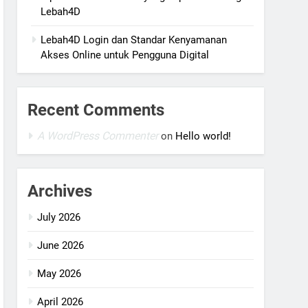
Lebah4D
Lebah4D Login dan Standar Kenyamanan
Akses Online untuk Pengguna Digital
Recent Comments
A WordPress Commenter
on
Hello world!
Archives
July 2026
June 2026
May 2026
April 2026