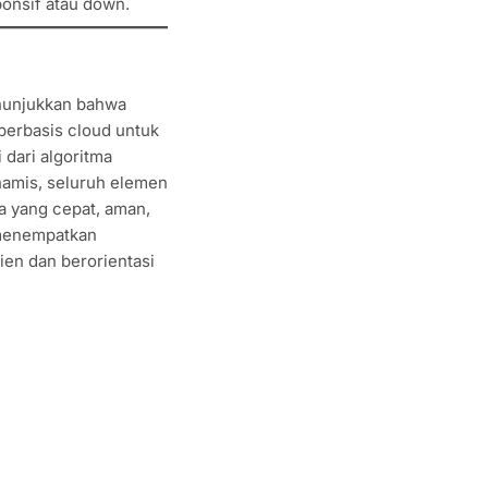
ponsif atau down.
enunjukkan bahwa
berbasis cloud untuk
 dari algoritma
inamis, seluruh elemen
a yang cepat, aman,
 menempatkan
ien dan berorientasi