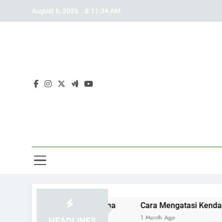
Skip
August 6, 2026
8:11:35 AM
to
content
Nep
Jelajahi 
natif bagi Pengguna
Cara Mengatasi Kendala EDWINSLO
1 Month Ago
HEADLINES