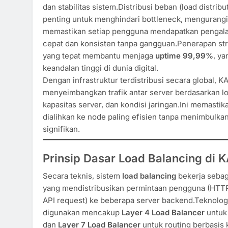
dan stabilitas sistem.Distribusi beban (load distribu
penting untuk menghindari bottleneck, mengurang
memastikan setiap pengguna mendapatkan pengal
cepat dan konsisten tanpa gangguan.Penerapan stra
yang tepat membantu menjaga
uptime 99,99%
, y
keandalan tinggi di dunia digital.
Dengan infrastruktur terdistribusi secara global, 
menyeimbangkan trafik antar server berdasarkan l
kapasitas server, dan kondisi jaringan.Ini memastik
dialihkan ke node paling efisien tanpa menimbulk
signifikan.
Prinsip Dasar Load Balancing di
Secara teknis, sistem
load balancing
bekerja sebag
yang mendistribusikan permintaan pengguna (HT
API request) ke beberapa server backend.Teknolo
digunakan mencakup
Layer 4 Load Balancer
untuk
dan
Layer 7 Load Balancer
untuk routing berbasis