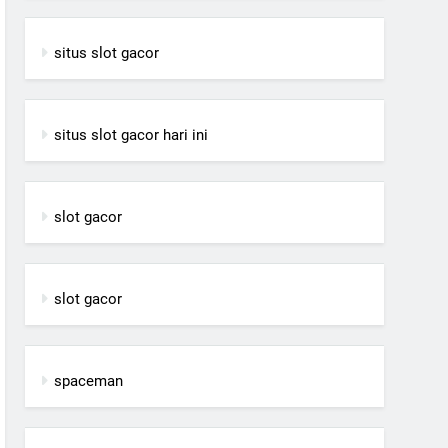
situs slot gacor
situs slot gacor hari ini
slot gacor
slot gacor
spaceman