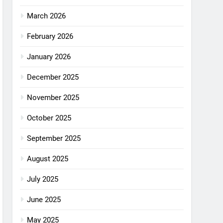
March 2026
February 2026
January 2026
December 2025
November 2025
October 2025
September 2025
August 2025
July 2025
June 2025
May 2025