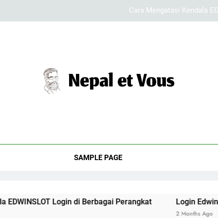
Cara Mengatasi Kendala ED
Login Edwinslot Lewat Safari untuk Pen
Tips Memilih Br
Mengenal Fungsi 
Cara Mengatasi Kendala ED
Login Edwinslot Lewat Safari untuk Pen
al Et Vous
Keindahan Nepal Dengan Panduan Dari Nepal Et Vous.
Tips Memilih Br
SAMPLE PAGE
T Login di Berbagai Perangkat
Login Edwinslot Lewat 
2 Months Ago