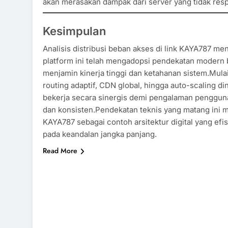
akan merasakan dampak dari server yang tidak res
Kesimpulan
Analisis distribusi beban akses di link KAYA787 m
platform ini telah mengadopsi pendekatan modern 
menjamin kinerja tinggi dan ketahanan sistem.Mulai
routing adaptif, CDN global, hingga auto-scaling d
bekerja secara sinergis demi pengalaman penggun
dan konsisten.Pendekatan teknis yang matang ini
KAYA787 sebagai contoh arsitektur digital yang efis
pada keandalan jangka panjang.
Read More