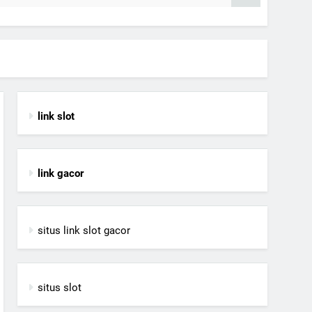
link slot
link gacor
situs link slot gacor
situs slot