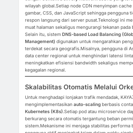
wilayah global.Setiap node CDN menyimpan cache k
gambar, CSS, dan JavaScript sehingga pengguna t
respon langsung dari server pusat.Teknologi ini 
muat halaman sekaligus mengurangi tekanan pada 
Selain itu, sistem
DNS-based Load Balancing (Globa
Management)
digunakan untuk mengarahkan peng
terdekat secara geografis.Misalnya, pengguna di A
data center regional untuk menghindari latensi linta
meningkatkan efisiensi bandwidth sekaligus memper
kegagalan regional.
Skalabilitas Otomatis Melalui Ork
Untuk menghadapi lonjakan trafik mendadak, KAYA
mengimplementasikan
auto-scaling
berbasis conta
Kubernetes (K8s)
.Setiap pod atau microservice d
berkurang secara otomatis tergantung beban perm
sistem.Mekanisme ini menjaga stabilitas performa 
pengguna aktif meningkat tajam dalam waktu singka